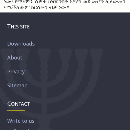
ነው፤ የማያምኑ ሰዎች ከነበርንበት አማኝ ወደ መሆን ሊለውጠን
የሚችለውም ክርስቶስ ብቻ ነው።
This site
Downloads
About
Privacy
Sitemap
Contact
Write to us