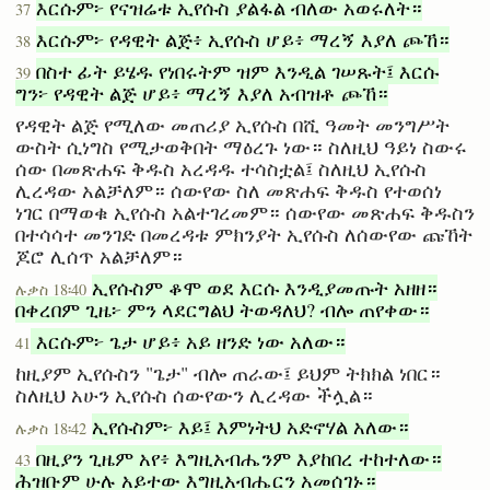
እርሱም፦ የናዝሬቱ ኢየሱስ ያልፋል ብለው አወሩለት።
37
እርሱም፦ የዳዊት ልጅ፥ ኢየሱስ ሆይ፥ ማረኝ እያለ ጮኸ።
38
በስተ ፊት ይሄዱ የነበሩትም ዝም እንዲል ገሠጹት፤ እርሱ
39
ግን፦ የዳዊት ልጅ ሆይ፥ ማረኝ እያለ አብዝቶ ጮኸ።
የዳዊት ልጅ የሚለው መጠሪያ ኢየሱስ በሺ ዓመት መንግሥት
ውስት ሲነግስ የሚታወቅበት ማዕረጉ ነው። ስለዚህ ዓይነ ስውሩ
ሰው በመጽሐፍ ቅዱስ አረዳዱ ተሳስቷል፤ ስለዚህ ኢየሱስ
ሊረዳው አልቻለም። ሰውየው ስለ መጽሐፍ ቅዱስ የተወሰነ
ነገር በማወቁ ኢየሱስ አልተገረመም። ሰውየው መጽሐፍ ቅዱስን
በተሳሳተ መንገድ በመረዳቱ ምክንያት ኢየሱስ ለሰውየው ጩኸት
ጆሮ ሊሰጥ አልቻለም።
ኢየሱስም ቆሞ ወደ እርሱ እንዲያመጡት አዘዘ።
ሉቃስ 18፡40
በቀረበም ጊዜ፦ ምን ላደርግልህ ትወዳለህ? ብሎ ጠየቀው።
እርሱም፦ ጌታ ሆይ፥ አይ ዘንድ ነው አለው።
41
ከዚያም ኢየሱስን "ጌታ" ብሎ ጠራው፤ ይህም ትክክል ነበር።
ስለዚህ አሁን ኢየሱስ ሰውየውን ሊረዳው ችሏል።
ኢየሱስም፦ እይ፤ እምነትህ አድኖሃል አለው።
ሉቃስ 18፡42
በዚያን ጊዜም አየ፥ እግዚአብሔንም እያከበረ ተከተለው።
43
ሕዝቡም ሁሉ አይተው እግዚአብሔርን አመሰገኑ።