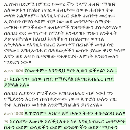
ኢየሱስ በድጋሚ በምድር የመኖራችን ዓላማ ሐብት ማካበት
አለመሆኑን በግልጽ ነናገረ። ሐብታሙ ሰውዬ ሐብቱን ትቶ
መሄድ አልቻለም። ከእግዚአብሔር ይልቅ ሐብትን መረጠ።
ኢየሱስን በማስቀደም ብቻ ነው ወደ መንግሥተ ሰማያት
መግባት የምንችለው። ሐብታሞች ገንዘባቸውን ያስቀድማሉ።
ስለዚህ ወደ መንግሥተ ሰማያት እንዳይገቡ ገንዘብ እንቅፋት
ይሆናባቸዋል። ስለዚህ እባካችሁን በብልጽግና ወንጌል
አትታለሉ። የእግዚአብሔር እውነተኛ በረከቶች መንፈሳዊ
ናቸው። እግዚአብሔር በሕይወታችን ውስጥ ያለው ዋነኛ ዓላም
እኛን ወደ አዲስ ኪዳናዊው የሐዋርያት እምነት እንድንመለስ
ማድረግ ነው።
የሰሙትም፦ እንግዲህ ማን ሊድን ይችላል? አሉ።
ሉቃስ 18፡26
እርሱ ግን፦ በሰው ዘንድ የማይቻል በእግዚአብሔር ዘንድ
27
ይቻላል አለ።
ስለዚህ ሊያድነን የሚችለው እግዚአብሔር ብቻ ነው፤ ግን
የሚያድነን እርሱን ስናስቀድመው ነው። ጴጥሮስ ሁሉን ነገር
ትቶ ኢየሱስን መከተል እንደሚያስፈልግ ይነግረናል።
ጴጥሮስም፦ እነሆ፥ እኛ ሁሉን ትተን ተከተልንህ አለ።
ሉቃስ 18፡28
እርሱም፦ እውነት እላችኋለሁ፥ ስለ እግዚአብሔር መንግሥት
29
ቤትን ወይም ወላጆችን ወይም ወንድሞችን ወይም ሚስትን