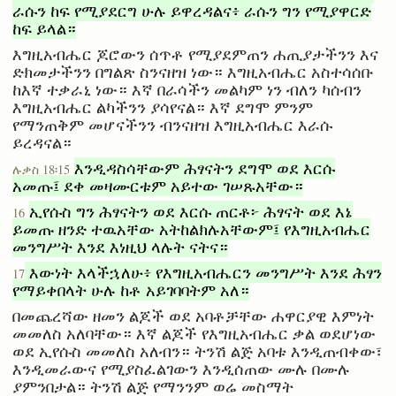
ራሱን ከፍ የሚያደርግ ሁሉ ይዋረዳልና፥ ራሱን ግን የሚያዋርድ
ከፍ ይላል።
እግዚአብሔር ጆሮውን ሰጥቶ የሚያደምጠን ሐጢያታችንን እና
ድክመታችንን በግልጽ ስንናዘዝ ነው። እግዚአብሔር አስተሳሰቡ
ከእኛ ተቃራኒ ነው። እኛ በራሳችን መልካም ነን ብለን ካሰብን
እግዚአብሔር ልካችንን ያሳየናል። እኛ ደግሞ ምንም
የማንጠቅም መሆናችንን ብንናዘዝ እግዚአብሔር እራሱ
ይረዳናል።
እንዲዳስሳቸውም ሕፃናትን ደግሞ ወደ እርሱ
ሉቃስ 18፡15
አመጡ፤ ደቀ መዛሙርቱም አይተው ገሠጹአቸው።
ኢየሱስ ግን ሕፃናትን ወደ እርሱ ጠርቶ፦ ሕፃናት ወደ እኔ
16
ይመጡ ዘንድ ተዉአቸው አትከልክሉአቸውም፤ የእግዚአብሔር
መንግሥት እንደ እነዚህ ላሉት ናትና።
እውነት እላችኋለሁ፥ የእግዚአብሔርን መንግሥት እንደ ሕፃን
17
የማይቀበላት ሁሉ ከቶ አይገባባትም አለ።
በመጨረሻው ዘመን ልጆች ወደ አባቶቻቸው ሐዋርያዊ እምነት
መመለስ አለባቸው። እኛ ልጆች የእግዚአብሔር ቃል ወደሆነው
ወደ ኢየሱስ መመለስ አለብን። ትንሽ ልጅ አባቱ እንዲጠብቀው፣
እንዲመራውና የሚያስፈልገውን እንዲሰጠው ሙሉ በሙሉ
ያምንበታል። ትንሽ ልጅ የማንንም ወሬ መስማት