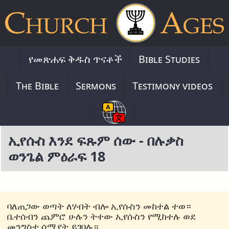
የመጽሐፍ ቅዱስ ጥናቶች
Bible Studies
The Bible
Sermons
Testimony videos
ኢየሱስ እንደ ፍጹም ሰው - በሉቃስ
ወንጌል ምዕራፍ 18
ባለጠጋው ወጣት ለሃብት ብሎ ኢየሱስን መከተል ተወ።
ቤተሰብን ጨምሮ ሁሉን ትተው ኢየሱስን የሚከተሉ ወደ
መንግስተ ሰማያት ይገባሉ።