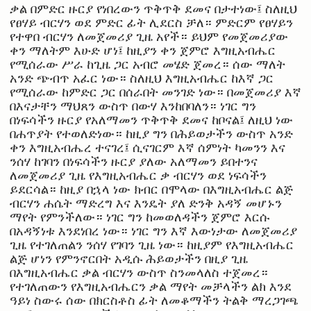
ቃል በምድር ዙርያ የነበረውን ጥቅጥቅ ደመና በታተነው፤ ስለዚህ
የፀሃይ ብርሃን ወደ ምድር ፊት ሊደርስ ቻለ። ምድርም የፀሃይን
የተዋበ ብርሃን ለመጀመሪያ ጊዜ አየች። ይህም የመጀመሪያው
ቀን ማለትም እሁድ ሆነ፤ ከዚያን ቀን ጀምሮ እግዚአብሔር
የሚሰራው ሥራ ከጊዜ ጋር አብሮ መሄድ ጀመረ። ሰው ማለት
አንድ ጭብጥ አፈር ነው። ስለዚህ እግዚአብሔር ከእኛ ጋር
የሚሰራው ከምድር ጋር በሰራበት መንገድ ነው። በመጀመሪያ እኛ
በእናታቸን ማህጸን ውስጥ በውሃ እንከበባለን። ነገር ግን
በነፍሳችን ዙርያ የአለማመን ጥቅጥቅ ደመና ከቦናል፤ ለዚህ ነው
በሐጥያት የተወለድነው። ከዚያ ግን በሕይወታችን ውስጥ አንድ
ቀን እግዚአብሔረ ተናገረ፤ ሲናገርም እኛ ሰምነት ካመንን እና
ንሰሃ ከገባን በነፍሳችን ዙርያ ያለው አለማመን ይበተንና
ለመጀመሪያ ጊዜ የእግዚአብሔር ቃ ብርሃን ወደ ነፍሳችን
ይደርሳል። ከዚያ በኋላ ነው ክብር በሞላው በእግዚአብሔር ልጅ
ብርሃን ሐሴት ማድረግ እና እንዴት ያለ ድንቅ አዳኝ መሆኑን
ማየት የምንችለው። ነገር ግን ከመወለዳችን ጀምሮ እርሱ
በአዳኝነቱ እንደነበረ ነው። ነገር ግን እኛ እውነታው ለመጀመሪያ
ጊዜ የተገለጠልን ንሰሃ የገባን ጊዜ ነው። ከዚያም የእግዚአብሔር
ልጅ ሆነን የምንኖርበት አዲሱ ሕይወታችን በዚያ ጊዜ
በእግዚአብሔር ቃል ብርሃን ውስጥ ስንመላለስ ተጀመረ።
የተገለጠውን የእግዚአብሔርን ቃል ማየት መቻላችን ልክ እንደ
ዓይነ ስውሩ ሰው በክርስቶስ ፊት ለመቆማችን ትልቅ ማረጋገጫ