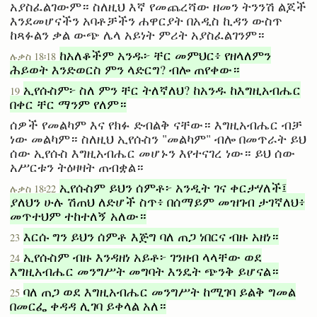
አያስፈልገውም። ስለዚህ እኛ የመጨረሻው ዘመን ትንንሽ ልጆች
እንደመሆናችን አባቶቻችን ሐዋርያት በአዲስ ኪዳን ውስጥ
ከጻፉልን ቃል ውጭ ሌላ አይነት ምሪት አያስፈልገንም።
ከአለቆችም አንዱ፦ ቸር መምህር፥ የዘላለምን
ሉቃስ 18፡18
ሕይወት እንድወርስ ምን ላድርግ? ብሎ ጠየቀው።
ኢየሱስም፦ ስለ ምን ቸር ትለኛለህ? ከአንዱ ከእግዚአብሔር
19
በቀር ቸር ማንም የለም።
ሰዎች የመልካም እና የክፉ ድብልቅ ናቸው። እግዚአብሔር ብቻ
ነው መልካም። ስለዚህ ኢየሱስን "መልካም" ብሎ በመጥራት ይህ
ሰው ኢየሱስ እግዚአብሔር መሆኑን እየተናገረ ነው። ይህ ሰው
አሥርቱን ትዕዛዛት ጠብቋል።
ኢየሱስም ይህን ሰምቶ፦ አንዲት ገና ቀርታሃለች፤
ሉቃስ 18፡22
ያለህን ሁሉ ሽጠህ ለድሆች ስጥ፥ በሰማይም መዝገብ ታገኛለህ፥
መጥተህም ተከተለኝ አለው።
እርሱ ግን ይህን ሰምቶ እጅግ ባለ ጠጋ ነበርና ብዙ አዘነ።
23
ኢየሱስም ብዙ እንዳዘነ አይቶ፦ ገንዘብ ላላቸው ወደ
24
እግዚአብሔር መንግሥት መግባት እንዴት ጭንቅ ይሆናል።
ባለ ጠጋ ወደ እግዚአብሔር መንግሥት ከሚገባ ይልቅ ግመል
25
በመርፌ ቀዳዳ ሊገባ ይቀላል አለ።