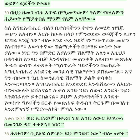
ወይም ልጆችን የተወ፥
በዚህ ዘመን ብዙ እጥፍ በሚመጣውም ዓለም የዘላለምን
30
ሕይወት የማይቀበል ማንም የለም አላቸው።
ስለ እግዚአብሔር ብለን ቤተሰባችንን ትተን ለመሄድ ዝግጁ
መሆን አለብን። እርሱ ከሁሉ በላይ የምንወደው ወዳጃችን ሊሆን
ይገባል እንጂ ዝም ብሎ እንደ ተራ ጓደኛ የምንቆጥረው መሆን
የለብንም። እውነተኛው ሽልማታችን በሰማይ ውስጥ ነው
ያለው። ነገር ግን በምድር እያለንም ሽልማት አለን። እዚህጋ
በቁሳቁስ አንጻር ብቻ እንዳናስብ መጠንቀቅ አለብን። መጽሐፍ
ቅዱስ ውስጥ ለተጻፉት ሚስጥራት ዓይናችንን በመክፈት
እግዚአብሔረ አስደናቂ መንፈሳዊ ሽልማትን ይሸልመናል። እኛ
ግን ብዙውን ጊዜ ከመንፈሳዊ ሽልማት ይልቅ ቁሳቁስ
እንመርጣለን። እግዚአብሔር እንደወደደ እንዲሸልመን ለእርሱ
ብንተውለት ይሻለናል። ሉቃስ አንድ ዓይነ ስውር እንዴት ዓይኑ
እንደበራለት ይተርክልናል። ይህም እያንዳንዳችን እንዴት
የውስጥ ዓይናችን በርቶ የመጽሐፍ ቅዱስን ትርጉም በመገለጥ
እንደምናገኝ የሚያመለክት ምሳሌ ነው።
ወደ ኢያሪኮም በቀረበ ጊዜ አንድ ዕውር እየለመነ
ሉቃስ 18፡35
በመንገድ ዳር ተቀምጦ ነበር።
ሕዝብም ሲያልፍ ሰምቶ፦ ይህ ምንድር ነው? ብሎ ጠየቀ።
36