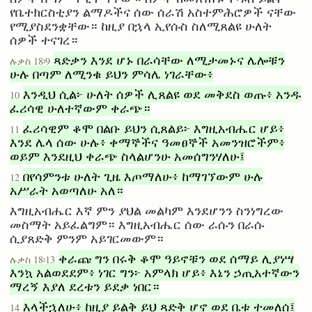
የቤተክርስቲያን ልማዶችና ሰው ሰራሽ አስተምሕሮዎች ናቸው
የሚያስደንቋቸው። ከዚያ በኋላ ኢየሱስ ስለሚጸልዩ ሁለት
ሰዎች ተናገረ።
ጻድቃን እንደ ሆኑ በራሳቸው ለሚታመኑና ሌሎቹን
ሉቃስ 18፡9
ሁሉ በጣም ለሚንቁ ይህን ምሳሌ ነገራቸው፥
እንዲህ ሲል፦ ሁለት ሰዎች ሊጸልዩ ወደ መቅደስ ወጡ፥ አንዱ
10
ፈሪሳዊ ሁለተኛውም ቀራጭ።
ፈሪሳዊም ቆሞ በልቡ ይህን ሲጸልይ፦ እግዚአብሔር ሆይ፥
11
እንደ ሌላ ሰው ሁሉ፥ ቀማኞችና ዓመፀኞች አመንዝሮችም፥
ወይም እንደዚህ ቀራጭ ስላልሆንሁ አመሰግንሃለሁ፤
በየሳምንቱ ሁለት ጊዜ እጦማለሁ፥ ከማገኘውም ሁሉ
12
አሥራት አወጣለሁ አለ።
እግዚአብሔር እኛ ምን ያህል መልካም እንደሆንን ስንነግረው
መስማት አይፈልግም። እግዚአብሔር ሰው ራሱን በራሱ
ሲያጸድቅ ምንም አይገርመውም።
ቀራጩ ግን በሩቅ ቆሞ ዓይኖቹን ወደ ሰማይ ሊያነሣ
ሉቃስ 18፡13
እንኳ አልወደደም፥ ነገር ግን፦ አምላክ ሆይ፥ እኔን ኃጢአተኛውን
ማረኝ እያለ ደረቱን ይደቃ ነበር።
እላችኋለሁ፥ ከዚያ ይልቅ ይህ ጻድቅ ሆኖ ወደ ቤቱ ተመለሰ፤
14