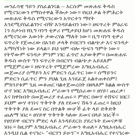
መንፈሳዊ ዓይን ያስፈልገናል -- እርሱም መጽሐፍ ቅዱስ
የሚናገረውን የማስተዋል ችሎታ ነው። የዚህ ቃል ትምሕርት
መጽሐፍ ቅዱስ የሚናገረውን አጥርተን ማየት
እንደሚያስፈልገንና ብዥ እንዳይልብን ነው። ዘፍጥረት ምዕራፍ
1ን ስታነብ የቢግ ባንግ ቲዎሪ የሚታይህ ከሆነ መጽሐፍ ቅዱስ
ለሚናገረው እውነት ታውረሃል ማለት ነው። ቢግ ባንግ ቲዎሪ
ፍጥረት የጀመረው በአንድ ታላቅ የብርሃን ብልጭታ እና ፍንዳታ
አማካኝነት ነው ይላል። ይህ ዝም ብሎ ጭፍን ግምት ነው።
የትኛውም ፍንዳታ ምንም ነገር ፈጥሮ አያውቅም። በመጽሐፍ
ቅዱስ ውስጥ ግን ፍጥረት በብርሃን ብልጭታ አይደለም
የሚጀምረው። ዘፍጥረት የሚጀምረው እግዚአብሔር
መጀመሪያ ሰማይን እና ምድርን ሲፈጥር ነው። ሰማይንና
ምድርን ሲፈጥር ምን ያህል ጊዜ እንደፈጀ አልተጠቀሰም፤
ምክንያቱም ጊዜ መቆጠር ባልተጀመረበት በዘላለም ክልል ውስጥ
ሆኖ ነበር እግዚአብሔር ሥራውን የሚሰራው። ፀሃይ፣ ጨረቃ፣
እና ከዋክብት በመጀመሪያ ተፈጠሩ። ምድር በውሃ ተሸፍና ነበር፤
ይህም ውሃ ተነነና ጥቅጥቅ ያለ የደመና ሽፋን ፈጠረ። ከዚህ
ጥቅጥቅ ያለ ደመና ስር በጥልቅ ውሆች ፊት ላይ ድቅድቅ
ጨለማ ነበረ። ፀሃይዋ ጥቅጥቅ ካለው ደመና በላይ ነበረች።
የፀሃይዋ ብርሃን ምድር ላይ እንዳይደርስ ያደረጉት ደመናዎቹ
ነበሩ። ከዚያም እግዚአብሔረ ሥራውን ቀጠለ። እግዚአብሔር
እንዲህ ሲል ተናገረ፡- "ብርሃን ይሁን"። እግዚአብሔር የተናገረው