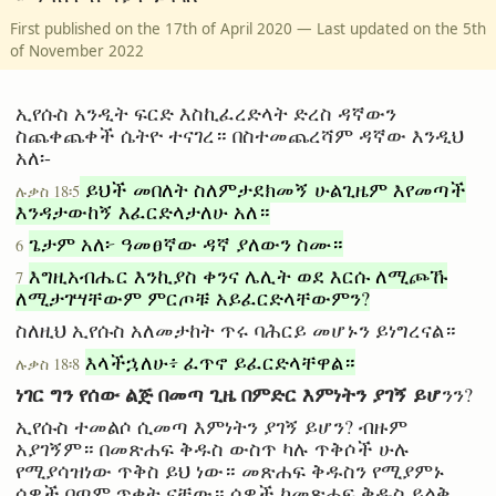
First published on the 17th of April 2020 — Last updated on the 5th
of November 2022
ኢየሱስ አንዲት ፍርድ እስኪፈረድላት ድረስ ዳኛውን
ስጨቀጨቀች ሴትዮ ተናገረ። በስተመጨረሻም ዳኛው እንዲህ
አለ፡-
ይህች መበለት ስለምታደክመኝ ሁልጊዜም እየመጣች
ሉቃስ 18፡5
እንዳታውከኝ እፈርድላታለሁ አለ።
ጌታም አለ፦ ዓመፀኛው ዳኛ ያለውን ስሙ።
6
እግዚአብሔር እንኪያስ ቀንና ሌሊት ወደ እርሱ ለሚጮኹ
7
ለሚታገሣቸውም ምርጦቹ አይፈርድላቸውምን?
ስለዚህ ኢየሱስ አለመታከት ጥሩ ባሕርይ መሆኑን ይነግረናል።
እላችኋለሁ፥ ፈጥኖ ይፈርድላቸዋል።
ሉቃስ 18፡8
ነገር ግን የሰው ልጅ በመጣ ጊዜ በምድር እምነትን ያገኝ ይሆ
ንን?
ኢየሱስ ተመልሶ ሲመጣ እምነትን ያገኝ ይሆን? ብዙም
አያገኝም። በመጽሐፍ ቅዱስ ውስጥ ካሉ ጥቅሶች ሁሉ
የሚያሳዝነው ጥቅስ ይህ ነው። መጽሐፍ ቅዱስን የሚያምኑ
ሰዎች በጣም ጥቂት ናቸው። ሰዎች ከመጽሐፍ ቅዱስ ይልቅ