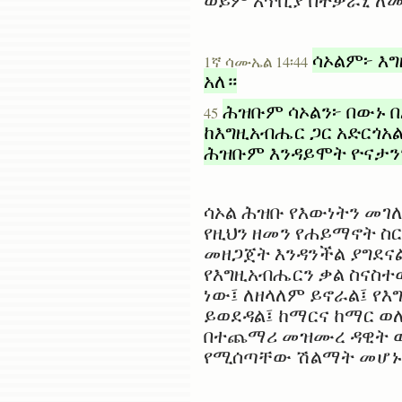
ወይም አጥቢያ በተቃራኒ ለመ
ሳኦልም፦ እ
1ኛ ሳሙኤል 14፡44
አለ።
ሕዝቡም ሳኦልን፦ በውኑ በ
45
ከእግዚአብሔር ጋር አድርጎአ
ሕዝቡም እንዳይሞት ዮናታን
ሳኦል ሕዝቡ የእውነትን መገለ
የዚህን ዘመን የሐይማኖት ስ
መዘጋጀት እንዳንችል ያግደና
የእግዚአብሔርን ቃል ስናስተ
ነው፤ ለዘላለም ይኖራል፤ የእ
ይወደዳል፤ ከማርና ከማር ወ
በተጨማሪ መዝሙረ ዳዊት ው
የሚሰጣቸው ሽልማት መሆኑ 