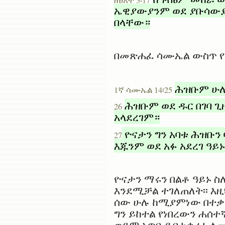
ኤዊያውያንም ወደ ያቡሳውያን
በላቸው።
በመጽሐፈ ሳሙኤል ውስጥ የዓ
ሕዝቡም ሁሉ 
1ኛ ሳሙኤል 14፡25
ሕዝቡም ወደ ዱር በገባ ጊ
26
አላደረገም።
ዮናታን ግን አባቱ ሕዝቡን
27
እጁንም ወደ አፉ አደረገ ዓይ
ዮናታን ማሩን በልቶ ዓይኑ 
እንደሚቻል ተገለጠለት፡፡ እዚ
ሰው ሁሉ ከሚያምነው በተቃራ
ግን ይከተል የነበረውን ሐሰተ