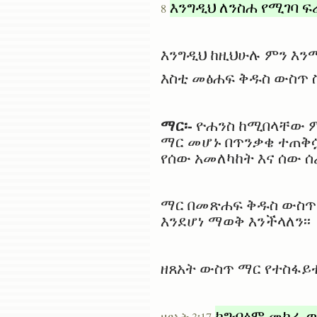
እንግዲህ ለንስሐ የሚገባ ፍ
8
እንግዲህ ከዚህሁሉ ምን እንማ
እስቲ መፅሐፍ ቅዱስ ውስጥ ስ
ማር፡-
ዮሐንስ ከሚበላቸው ም
ማር መሆኑ በጥንቃቄ ተጠቅሷ
የሰው አመለካከት እና ሰው ሰ
ማር በመጽሐፍ ቅዱስ ውስጥ 
እንደሆነ ማወቅ እንችላለን፡፡
ዘጸአት ውስጥ ማር የተስፋይቱ
ከግብፅም መከራ 
ዘፀአት 3፡17