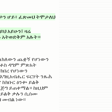
ታን ሆይ፥ ፈጽመህ ትሞታለህ
ይህ አይሁን፤ ዛሬ
ይ አትወድቅም አሉት።
ሚከለክለውን ጨቋኝ የሆነውን
ስቶስ ዳግም ምጽአት
ከበረ የሆነውን
የእግዚአብሔር ፍርሃት ንጹሕ
ና ከክቡር ዕንቍ ይልቅ
እጅግ ይጠቀማል። ከዚህም
 ይልቅ ቃሉን ሲሰሙ
መብል ነው፡፡