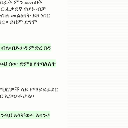
 በፊት ምን መጠበቅ
ር ፈቃደኛ የሆኑ ብቻ
ስሐ መልዕክት ይዞ ነበር
በር። ይህም ደግሞ
ብሎ በይሁዳ ምድረ በዳ
ሚጮህ ሰው ድምፅ የተባለለት
ተምህሮዎች ላይ የማይደራደር
ር አጋጭቶታል፡፡
እንዲህ አላቸው፦ እናንተ