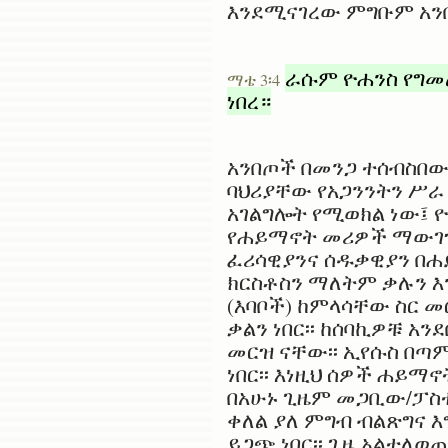
እንደሚናገረው ምግቡም አንበጣ
ራሱም ዮሐንስ የግመል
ማቴ 3፡4
ነበረ።
አንበጦች በመንጋ ተሰብስበው
ባህሪያቸው የአጋንንትን ሥራ 
አገልግሎት የሚወክል ነው፤ 
የሐይማኖት መሪዎች ማውገዝ 
ፈሪሳዊያንና ሰዱቃዊያን በሐ
ክርስቶስን ማለትም ቃሉን 
(እባቦች) ከምላሳቸው ስር 
ቃልን ነበር፡፡ ከሰባኪዎቹ 
መርዝ ናቸው፡፡ ኢየሱስ በጣ
ነበር፡፡ እነዚህ ሰዎች ሐይማ
በአሁኑ ጊዜም መጋቢው/ፓስተሩ
ቀለል ያለ ምግብ ብልጽግና 
ይጋጭ ነበር፡፡ ጊዜ አልተለወ