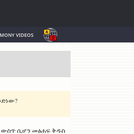
imony videos
ንድነው?
ሃ ውስጥ ሲሆን መፅሐፍ ቅዱስ