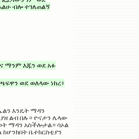
አልሁ ብሎ ተገለጠልኝ
ና ማንም እጁን ወደ አፉ
 ጫፍዋን ወደ ወለላው ነከረ፥
ኤልን እንዴት ማዳን
ያዘ ልብ በሉ። ዮናታን ሌላው
ወት ማዳን አስችሎታል። ሳኦል
ል ከሆንክበት ቤተክርስቲያን