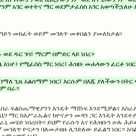
ም አገር ወተትና ማር ወደምታፈስስ አገር አወጣችኋለሁ 
ይን መከፈት ወይም መገለጥ መቀበልን ያመለክታል፡፡
ወደ ዱር ገባ፤ ማርም በምድር ላይ ነበረ።
ዜ እነሆ፥ የሚፈስስ ማር ነበረ፤ ሕዝቡ መሐላውን ፈርቶ ነበር
 ባማለ ጊዜ አልሰማም ነበር፤ እርሱም በእጁ ያለችውን በትር
ኑም በራ።
ስለበራ ፍልስጤማዊያንን እንዴት ማሸነፍ እንደሚቻልና እስራ
ህጋ ማር ከእሥራኤልና ከዮናታን መዳን ጋር እንዴት እንደተያ
ኒ መሄድ ነበረበት፡፡ ይህም የራሱን እና የሕዝቡን ሁሉ ሕይ
ኛ መገለጥ ዮናታን ባለመታዘዙ ሊገድለው ይፈልግ ነበር። አባ