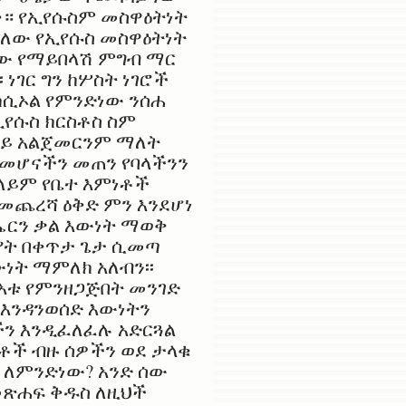
ቀ። የኢየሱስም መስዋዕትነት
ያለው የኢየሱስ መስዋዕትነት
ኛው የማይበላሽ ምግብ ማር
 ነገር ግን ከሦስት ነገሮች
 ከሲኦል የምንድነው ንሰሐ
ኢየሱስ ክርስቶስ ስም
 ላይ አልጀመርንም ማለት
ንደመሆናችን መጠን የባላችንን
ተለይም የቤተ እምነቶች
መጨረሻ ዕቅድ ምን እንደሆነ
ሔርን ቃል እውነት ማወቅ
ንያት በቀጥታ ጌታ ሲመጣ
ውነት ማምለክ አለብን፡፡
አቱ የምንዘጋጅበት መንገድ
 እንዳንወሰድ እውነትን
ችን እንዲፈለፈሉ አድርጓል
ነቶች ብዙ ሰዎችን ወደ ታላቁ
ን ለምንድነው? አንድ ሰው
መጽሐፍ ቅዱስ ለዚህች