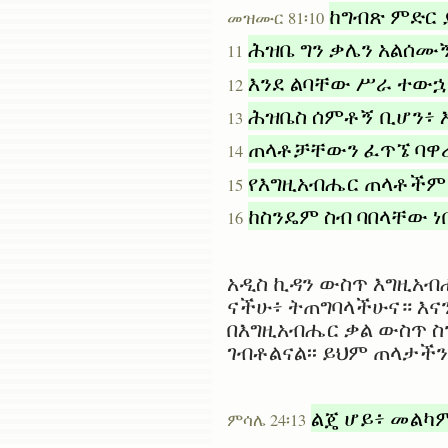
ከግብጽ ምድር 
መዝሙር 81፡10
ሕዝቤ ግን ቃሌን አልሰ
11
እንደ ልባቸው ሥራ ተውኋ
12
ሕዝቤስ ሰምቶኝ ቢሆን፥ 
13
ጠላቶቻቸውን ፈጥኜ ባዋረ
14
የእግዚአብሔር ጠላቶችም በ
15
ከስንዴም ስብ ባበላቸው ነ
16
አዲስ ኪዳን ውስጥ እግዚአብሔ
ናችሁ፥ ትጠግባላችሁና። እና
በእግዚአብሔር ቃል ውስጥ ስ
ገብቶልናል፡፡ ይህም ጠላታችን
ልጄ ሆይ፥ መልካ
ምሳሌ 24፡13