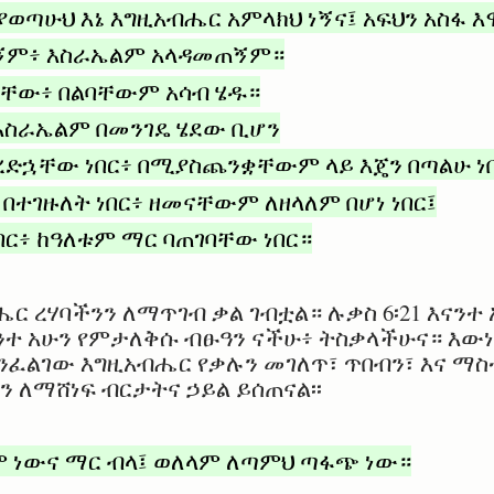
ያወጣሁህ እኔ እግዚአብሔር አምላክህ ነኝና፤ አፍህን አስፋ
ሙኝም፥ እስራኤልም አላዳመጠኝም።
ቸው፥ በልባቸውም አሳብ ሄዱ።
እስራኤልም በመንገዴ ሄደው ቢሆን
ድኋቸው ነበር፥ በሚያስጨንቋቸውም ላይ እጄን በጣልሁ ነበ
ተገዙለት ነበር፥ ዘመናቸውም ለዘላለም በሆነ ነበር፤
በር፥ ከዓለቱም ማር ባጠገባቸው ነበር።
ር ረሃባችንን ለማጥገብ ቃል ገብቷል። ሉቃስ 6፡21 እናንተ
ንተ አሁን የምታለቅሱ ብፁዓን ናችሁ፥ ትስቃላችሁና። እውነ
ንፈልገው እግዚአብሔር የቃሉን መገለጥ፣ ጥበብን፣ እና ማስ
ን ለማሸነፍ ብርታትና ኃይል ይሰጠናል፡፡
ም ነውና ማር ብላ፤ ወለላም ለጣምህ ጣፋጭ ነው።