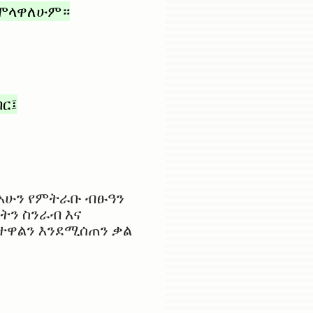
 እሞላዋለሁም።
ር፤
 አሁን የምትራቡ ብፁዓን
ትን ስንራብ እና
ተዋልን እንደሚሰጠን ቃል