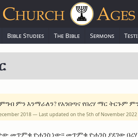
Bible Studies
The Bible
Sermons
Test
ር
ግብ ምን እንማራለን? የአንበጣና የበረሃ ማር ትርጉም ም
f December 2018 — Last updated on the 5th of November 2022
ቀው መጥምቁ ዮሐንስ ነው፡፡ መጥምቁ ዮሐንስ ያደገው በረ