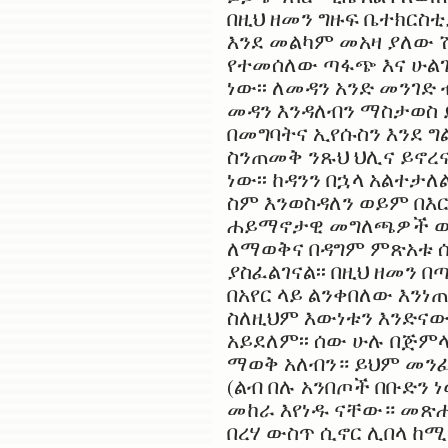
በዚህ ዘመን ግዙፍ ቤተክርስ
እንደ መልካም መአዛ ያለው 
የተመሰለው ጣፋጭ እና ሁልጊ
ነው፡፡ ለመዳን አንድ መንገድ 
መዳን እንዳለብን ማስታወስ ይ
በመግባትና ኢየሱስን እንደ ግ
ስንጠመቅ ንጹህ ህሊና ይኖረና
ነው፡፡ ከዳንን በኋላ አልተታ
ስም እንወስዳለን ወይም በእር
ሐይማኖታዊ መግለጫዎች ውስ
ለማወቅና በዳግም ምጽአቱ ሲ
ያስፈልገናል፡፡ በዚህ ዘመን 
በአየር ላይ ልንቀበለው እንነ
ስለዚህም እውነቱን እንድናው
አይደለም፡፡ ሰው ሁሉ በጅም
ማወቅ አለብን። ይህም መንፈ
(ልብ በሉ አንበጦች በቡድን 
መከራ እየነዱ ናቸው። መጽሐፍ
በረሃ ውስጥ ሲኖር ሊበላ ከ