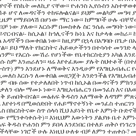
ቲያኖች የስኬት መለኪያ ናቸው፡፡ ዮሐንስ ኢየሱስን አስተዋወ
ሽቶ ሆኖ ለመዳናችን ተከፍሎልናል፡፡ ይህም መልካም መዓዛ 
ዜም የማይበላሽ በሆነው ማር ነው፡፡ ከምግቦች ሁሉ ብቸ
ብቻ ነው ያለው፡፡ እርሱም በመስቀሉ ስር ንሰሐ መግባት ነው፡፡
ኖርብናል፡- ከሲኦል፣ ከኅሊናችን ኩነኔ እና ከታላቁ መከራ፡፡
ል አዳኛችን በመቀበል ነው፡፡ ከዚያም በኋላ በአግባቡ በጌታ በ
ል፡፡ ይህ ማለት የክርስትና ሕይወታችንን በተሳሳተ መንገድ
ለልንም፡፡ የእርሱ ሙሽራ የሆነችው የቤተክርስቲያን አካል እ
ሱ ስም እንጠራለን፡፡ ዛሬ እየተፈጸሙ ያሉት ስህተቶች (በ
ጥ) ምን እንደሆኑ ለማወቅና እንዲሁም የእግዚአብሔር የ
መለስ እርሱን ለመቀበል መዘጋጀት እንድንችል የእግዚአብ
በጣም ብዙ ሰው የተታለለበት ነጥብ ከሲኦል በመዳናችን ምክ
ጠቃለን ብሎ ማመኑ ነው፡፡ እግዚአብሔርን በመንፈስ እና በእ
ቅ ይጠበቅብናል፡፡ መፅሐፍ ቅዱስን አለማወቅ ለዳግም ምጽ
ላ እየተነዳ በሚወሰድበት የሐይማኖተኝነት መንፈስ ተጠርገን
ስ በክርስትናው ስጥ ሰላሳ ሺህ አይነት የቤተ እምነት ቡድኖ
ነው የሚንቀሳቀሱት)። እነዚህም እውነትን ያልያዙ ቤተ እም
 ቅዱስ ዮሐንስ ምን ይበላ እንደነበር በተለይ ጠቅሶ የነገረ
ሚችላቸው ነገሮች ሁሉ እነዚህ ሁለቱ ብቻ ለምን ተጠቀሱ? 