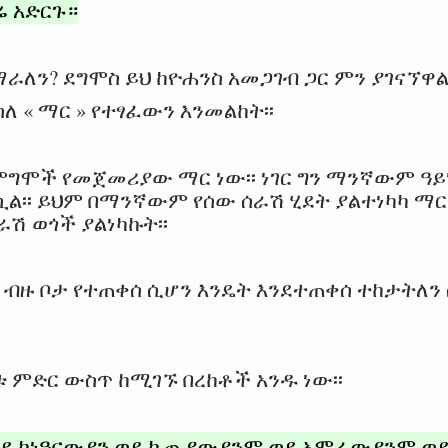
ሬ አድርጉ።
ራለን? ደግሞስ ይህ ከዮሐንስ አመጋገብ ጋር ምን ያገናኘዋል
ለ « ማር » የተፃፈውን እንመልከት፡፡
ግሞች የመጀመሪያው ማር ነው፡፡ ነገር ግን ማንኛውም ዓይነ
ል፡፡ ይህም በማንኛውም የሰው ሰራሽ ሂደት ያልተነካካ ማር
ራሽ ወጎች ያልነካኩት፡፡
ብዙ ቦታ የተጠቀሰ ሲሆን እንዴት እንደተጠቀሰ ተከታትለን
 ምድር ውስጥ ከሚገኙ በረከቶች አንዱ ነው፡፡
ወደ ከነዓናውያን ወደ ኬጢያውያንም ወደ አሞራውያንም ወ