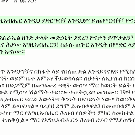
ቆም ዝግጁ ነህ?
ግዚአብሔር እንዲህ ያድርግብኝ እንዲህም ይጨምርብኝ፤ ዮና
እስራኤል ዘንድ ታላቅ መድኃኒት ያደረገ ዮናታን ይሞታልን? 
ልና ሕያው እግዚአብሔርን! ከራሱ ጠጕር አንዲት በምድር ላ
ን አዳነው።
ጥ እንዳያገኝና በክፋት ላይ የበለጠ ድል እንዳይጎናጸፍ የ
ርዓት ወይም ቤተ እምነቶችይወክላል፡፡ ስህተት ለኢየሱስ ክር
ል፡፡ በድጋሚም በመዝሙረ ዳዊት ውስጥ ማር ከወርቅ ይልቅ የ
ውል የሚሰጥ ሽልማት ተደርጐ ተጠቅሷል፡፡ መዝሙር 19፡9 
ግዚአብሔር ፍርድ እውነትና ቅንነት በአንድነት ነው። ከወርቅ
ለላም ይጣፍጣል። ባሪያህ ደግሞ ይጠብቀዋል፤ በመጠበቁም 
ስጥ ማር የእግዚአብሔር ሕዝብ የሰዎችን ምክር ከመከተል
ተጠቅሷል። ማር የእግዚአብሔርን ሕዝብ ረሃብ የሚያጠግብ 