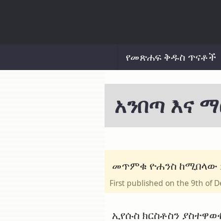
የመጽሐፍ ቅዱስ ጥናቶች
አንበጣ እና ማ
መጥምቁ ዮሐንስ ከሚበላው ም
First published on the 9th o
ኢየሱስ ክርስቶስን ያስተዋወ