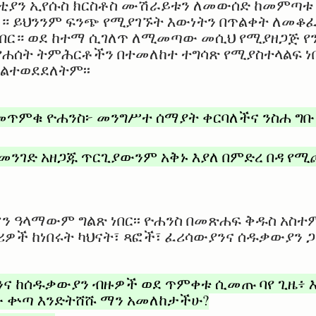
ቲያን ኢየሱስ ክርስቶስ ሙሽራይቱን ለመውሰድ ከመምጣቱ
ው። ይህንንም ፍንጭ የሚያገኙት እውነትን በጥልቀት ለመቆፈ
 ነበር። ወደ ከተማ ሲገለጥ ለሚመጣው መሲህ የሚያዘጋጅ የን
የሐሰት ትምሕርቶችን በተመለከተ ተግሳጽ የሚያስተላልፍ ነ
ልተወደደለትም፡፡
መጥምቁ ዮሐንስ፦ መንግሥተ ሰማያት ቀርባለችና ንስሐ ግቡ 
 መንገድ አዘጋጁ ጥርጊያውንም አቅኑ እያለ በምድረ በዳ የ
ሆን ዓላማውም ግልጽ ነበር፡፡ ዮሐንስ በመጽሐፍ ቅዱስ አስ
ዎች ከነበሩት ካህናት፣ ጻፎች፣ ፈሪሳውያንና ሰዱቃውያን ጋ
ንና ከሰዱቃውያን ብዙዎች ወደ ጥምቀቱ ሲመጡ ባየ ጊዜ፥ 
 ቍጣ እንድትሸሹ ማን አመለከታችሁ?