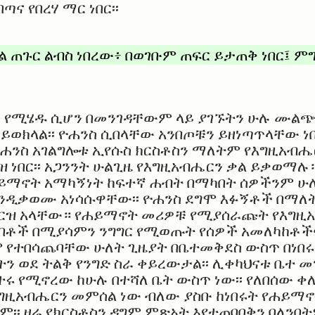
ና የበረሃ ማር ነበር፡፡
 ጠጉር ልብስ ነበረው፥ በወገቡም ጠፍር ይታጠቅ ነበር፤ ምግ
 የሚሄዱ ሲሆን በመንገዳቸውም ላይ ያገኙትን ሁሉ ሙልጭ 
ይወክላል፡፡ ዮሐንስ ሲበላቸው አንበጦቹን ይዘነጣጥላቸው ነበ
ዮሐንስ አገልግሎቱ ኢየሱስ ክርስቶስን ማለትም የእግዚአብ
ነበር፡፡ አጋንንት ሁልጊዜ የእግዚአብሔርን ቃል ይቃወማሉ።
ይማኖት አማካኝነት ከፍተኛ ሐብት በማካበት ሰዎችንም ሁ
እንዲቃወሙ አነሳሱዋቸው፡፡ ዮሐንስ ደግሞ እፉኝቶች በማለ
መርዝ አላቸው። የሐይማኖት መሪዎቹ የሚያሰራጩት የእግዚአ
አንደበቶች በሚያሳምን ንግግር የሚወጡት የሰዎች አመለካከቶ
ም የተበሳጨባቸው ሁለት ጊዜያት በቤተመቅደስ ውስጥ በነበ
ኖትን ወደ ትልቅ የንግድ ስራ ቀይረውታል፡፡ ሊቀካህናቱ ቤተ መ
 የሚኖረው ከሁሉ በተሻለ ቤት ውስጥ ነው፡፡ የለበሰው ቀለ
እግዚአብሔርን መምሰል ነው ብለው ያስቡ ከነበሩት የሐይማኖ
ጠም፡፡ ዛሬ የክርስቶስን ዳግም ምጽአት እየተጠባበቅን ባለንበ