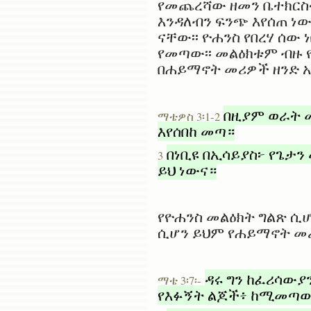
የመጨረሻው ዘመን ቤተክርስ
እንዳለብን ፍንጭ እየሰጠ ነ
ናቸው፡፡ ዮሐንስ የበረሃ ሰው
የመጣው፡፡ መልዕክቱም ብዙ 
በሐይማኖት መሪዎች ዘንድ አ
በዚያም ወራት 
ማቴዎስ 3፡1-2
እየሰበከ መጣ።
በነቢዩ በኢሳይያስ፦ የጌታን
3
ይህ ነውና።
የዮሐንስ መልዕክት ግልጽ ሲ
ሲሆን ይህም የሐይማኖት መሪ
ዳሩ ግን ከፈሪሳውያ
ማቴ 3፡7፡-
የእፉኝት ልጆች፥ ከሚመጣው