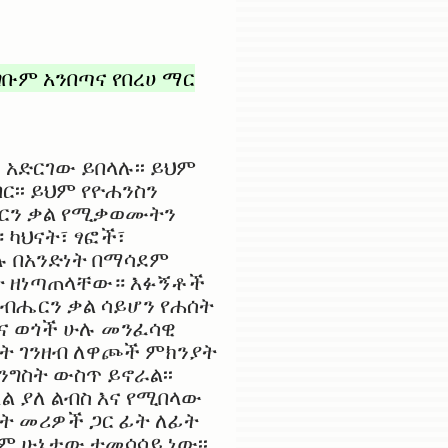
ቡም አንበጣና የበረሀ ማር
አድርገው ይበላሉ፡፡ ይህም
ር፡፡ ይህም የዮሐንስን
ሔርን ቃል የሚቃወሙትን
 ካህናት፣ ፃፎች፣
ሉ በአንድነት በማሳደም
ት ዘነጣጠላቸው። እፉኝቶች
ብሔርን ቃል ሳይሆን የሐሰት
ችና ወጎች ሁሉ መንፈሳዊ
ሩት ገንዘብ ለዋጮች ምክንያት
ንግስት ውስጥ ይኖራል፡፡
ል ያለ ልብስ እና የሚበላው
ት መሪዎች ጋር ፊት ለፊት
ትም ሁኔታው ተመሳሳይ ነው፡፡