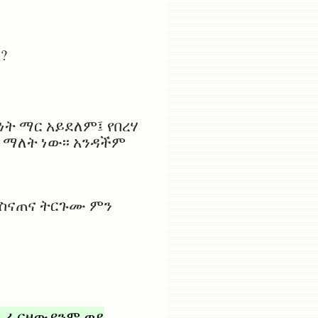
?
ት ማር አይደለም፤ የበረሃ
 ማለት ነው፡፡ አንዳችም
 ስናጠና ትርጉሙ ምን
ደ ፌርዛውያንም ወደ