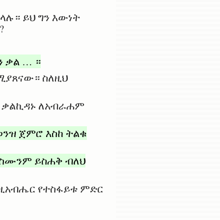
ላሉ። ይህ ግን እውነት
?
 ቃል … ።
ሚያጸናው። ስለዚህ
ያ ቃልኪዳኑ ለአብራሐም
ወንዝ ጀምሮ እስከ ትልቁ
 ስሙንም ይስሐቅ ብለህ
እግዚአብሔር የተስፋይቱ ምድር