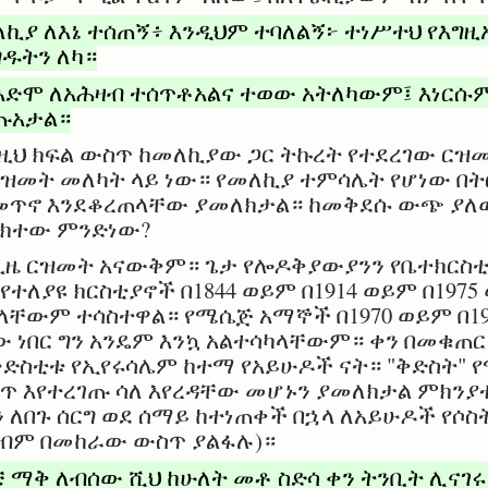
ኪያ ለእኔ ተሰጠኝ፥ እንዲህም ተባለልኝ፦ ተነሥተህ የእግ
ዱትን ለካ።
ድሞ ለአሕዛብ ተሰጥቶአልና ተወው አትለካውም፤ እነርሱም 
ጡአታል።
እዚህ ክፍል ውስጥ ከመለኪያው ጋር ትኩረት የተደረገው ርዝ
 ርዝመት መለካት ላይ ነው። የመለኪያ ተምሳሌት የሆነው በ
 መጥኖ እንደቆረጠላቸው ያመለክታል። ከመቅደሱ ውጭ ያለ
ክተው ምንድነው?
ጊዜ ርዝመት አናውቅም። ጌታ የሎዶቅያውያንን የቤተክርስ
ለያዩ ክርስቲያኖች በ1844 ወይም በ1914 ወይም በ1975 
ቸውም ተሳስተዋል። የሜሴጅ አማኞች በ1970 ወይም በ197
 ነበር ግን አንዴም እንኳ አልተሳካላቸውም። ቀን በመቁጠ
ቅድስቲቱ የኢየሩሳሌም ከተማ የአይሁዶች ናት። "ቅድስት"
ስጥ እየተረገጡ ሳለ እየረዳቸው መሆኑን ያመለክታል ምክን
 ለበጉ ሰርግ ወደ ሰማይ ከተነጠቀች በኋላ ለአይሁዶች የሶስ
ዛብም በመከራው ውስጥ ያልፋሉ)።
 ማቅ ለብሰው ሺህ ከሁለት መቶ ስድሳ ቀን ትንቢት ሊናገሩ