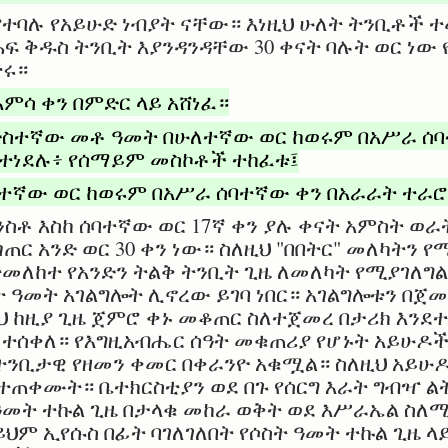
የተባሉ የአይሁድ ነብያት ናቸው። እነዚህ ሁለት ትንቢቶች 
ፍ ቅዱስ ትንቢት እያንዳንዳቸው 30 ቀናት ባሉት ወር ነው
ጽሩ።
ሳ ቀን በምድር ላይ አሸነፈ።
ድስተኛው መቶ ዓመት በሁለተኛው ወር ከወሩም በአሥራ ሰባ
ተነደሉ፥ የሰማይም መስኮቶች ተከፈቱ፤
ተኛው ወር ከወሩም በአሥራ ሰባተኛው ቀን በአራራት ተራ
ንስቶ እስከ ሰባተኛው ወር 17ኛ ቀን ያሉ ቀናት አምስት ወራ
ጠር አንድ ወር 30 ቀን ነው። ስለዚህ "በበትር" መለካትን
ተመለከተ የአንድን ትልቅ ትንቢት ጊዜ ለመለካት የሚያገለግ
 ዓመት አገልግሎት ሊኖረው ይገባ ነበር። አገልግሎቱን በጀመ
ዚህ ከዚያ ጊዜ ጀምሮ ቀኑ መቆጠር ስለተጀመረ በታሪክ እንደ
ዮ ተሰቀለ። የእግዚአብሔር ሰዓት መቁጠሪያ የሆኑት አይሁዶ
ትንቢታዊ የዘመን ቀመር በቀራንዮ አቁሟል። ስለዚህ አይሁዶ
ተጠቀሙት። ቤተክርስቲያን ወደ በጉ የሰርግ እራት ግብዣ 
ዓመት ተኩል ጊዜ በታላቁ መከራ ወቅት ወደ እሥራኤል ስለ
ህም ኢየሱስ በፊት ባገለገለበት የሶስት ዓመት ተኩል ጊዜ ላ