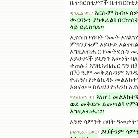
ቤተክርስቲያኖች ቤተክርስቲያ
እርሱም ከብዙ ሰዎ
ዳንኤል 9፡27
ቍርባኑን ያስቀራል፤ በርኵ
ላይ ይፈስሳል።
ኢየሱስ የሰባት ዓመት አገልግ
ምክንያቱም አይሁድ አልቀበል
እግዚአብሔር የመቅደሱን መጋ
አይሁዶች ይህንን እውነት 
ቀጠሉ፤ እግዚአብሔር ግን በ
በ70 ዓ.ም መቅደሱንም እን
ዮሐንስ የቃልኪዳኑ መልእክተኛ
አጸናው። ስለዚህ ዮሐንስ ኢ
እነሆ፥ መልእክተ
ሚልክያስ 3፡1
ወደ መቅደሱ ይመጣል፤ የምት
እግዚአብሔር፡፡
አንድ ሳምንት ሰባት ዓመታት
ይህችንም ሳምን
ዘፍጥረት 29፡27