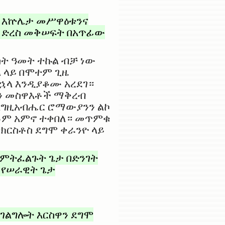
ውም እኵሌታ መሥዋዕቱንና
 ድረስ መቅሠፍት በአጥፊው
ሶስት ዓመት ተኩል ብቻ ነው
 ላይ በሞተም ጊዜ
ኋላ እንዲያቆሙ አረደገ።
ውን መስዋእቶች ማቅረብ
 እግዚአብሔር ሮማውያንን ልኮ
ሁሉም አምኖ ተቀበለ። መጥምቁ
በክርስቶስ ደግሞ ቀራንዮ ላይ
የምትፈልጉት ጌታ በድንገት
 የሠራዊት ጌታ
አገልግሎት እርስዋን ደግሞ