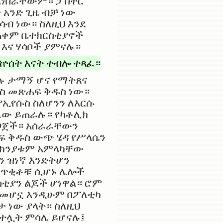
አልነበራቸውም። ፓስተር
 አንድ ጊዜ ብቻ ነው
ሳብ ነው። ስለዚህ እንደ
መጠቀም ቤተክርስቲያኖች
እና ሃሳቦች ያምናሉ።
ኵሰት እናት ተብሎ ተጻፈ።
ሉ ታማኝ ሆና የማትጸና
ሱስ መጽሐፍ ቅዱስ ነው።
የኢየሱስ ስለሆንን ለእርሱ
ለው ይጠራሉ። የካቶሊክ
ዘጋጀች። አሰራራቸውን
ፍ ቅዱስ ውጭ ሄዳ የሥላሴን
ምክንያቱም አምላካቸው
ን ዝነኛ እንድትሆን
ች ጥቂቶቹ ሲሆኑ ሌሎች
ቲያን ልጆች ሆነዋል። ሮም
ም መሆኗ እንዲሁም በፖለቲካ
ታ ነው ያላት። ስለዚህ
ከተሏት ምሳሌ ይሆናሉ፤