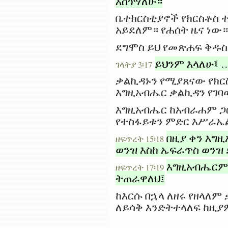
እሰጥሃለሁ።
ቤተክርስቲያኖች የክርስቶስ ተ
አይደለም። የሐሰት ዜና ነው።
ደግሞስ ይህ የመጽሐፍ ቅዱስ
ይህንም እላለሁ፤ 
ገላትያ 3፡17
ቃልኪዳኑን የሚያጸናው የክር
እግዚአብሔር ቃልኪዳን የገባ
እግዚአብሔር ከአብራሐም ጋር
የተስፋይቱን ምድር እሥራኤል
በዚያ ቀን እግዚ
ዘፍጥረት 15፡18
ወንዝ እስከ ኤፍራጥስ ወንዝ 
እግዚአብሔርም 
ዘፍጥረት 17፡19
ትጠራዋለህ፤
ከእርሱ በኋላ ለዘሩ የዘላለም
ለይሳቅ እንድትተላለፍ ከዚያ