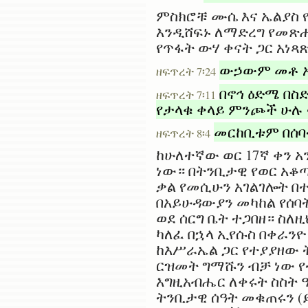
ምስክሮቹ ሙሴ እና ኤልያስ 
እንዲሸፍኑ ለማድረግ የመጽሐ
የጥፋት ውሃ ቀናት ጋር አነጻ
ውኃውም መቶ አም
ዘፍጥረት 7፡24
በኖኅ ዕድሜ በስ
ዘፍጥረት 7፡11
የታላቁ ቀላይ ምንጮች ሁሉ 
መርከቢቱም በሰባ
ዘፍጥረት 8፡4
ከሁለተኛው ወር 17ኛ ቀን አ
ነው። በትንቢታዊ የወር አቆጣ
ቃል የመሲሁን አገልገሎት በ
በአይሁዳውያን መካከል የሰባት
ወደ ሰርግ ቤት ተጋበዘ። ስለ
ካለፈ በኋላ ኢየሱስ በቀራን
ከእሥራኤል ጋር የተያያዘው 
ርዝመት ግማሹን ብቻ ነው የ
እግዚአብሔር ለቀሩት ስስት 
ትንቢታዊ ሰዓት መቁጠሩን (ይ