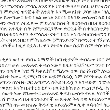
 መገለጥ እንደመሆኑ በሰዎች ሕይወት ዙርያ የሚከሰቱ ክስ
 የሚወክሉ ምሳሌ እንደሆኑ ያስተውላል። ስለዚህ የዮሐንስ
ሽ ምድራዊ ዝግጅቶች እንዴት እንሚመለከት ያሳየናል። "ገሊ
 የመጣው። ክብ ስዕል መሳል እርሳስ በአንድ መስመር ላይ ከ
ኪዳን ውስጥ የተፈጸመ ምድራዊ ክስተት ክርስቶስ በቤተክር
ምሳሌ አንዲት ሴት የምታደርጋቸው ድርጊቶች ቤተክርስቲያን
የቤተክርስቲያን ተምሳሌት ናት። ክርስቶስ ቤተክርስቲያንን 
ት ተብላ ነበር የምትጠራው (ምክንያቱም ከወንድ ተገኝታለ
ት ሆነች። ከዚያ በኋላ ሔዋን የተባለ ሰው ሰራሽ ስም ተሰጣ
ርስቲያን ውስጥ የነበሩ አማኞች ክርስቲያኖች ተብለው ነበር
ለነበሩ። ቃሉ መጽሐፍ ቅዱስ ነው። ከዚያ በ325 ዓ.ም ንጉስ
ጣን ሰጣት። "የሮማ ካቶሊክ" የሚለው ሰው ሰራሹ ስም እነ
ክት ነው። ዲኖሚኔሽናል ወይም በራሷ ስም የምትጠራ ቤ
ስልጣንን ከሃብት ጋር አጣምራ ስትይዝ ራሷን እንዲሁም ፕሮ
ትወልድ እናት ቤተክርስቲያን ብላ እስክትጠራ ድረስ ኃይሏ 
ን ሰውን ነው የሾሙት። መጽሐፍ ቅዱስ ውስጥ የሌሉ ሃሳቦች
ራሽ የሚጠሩ ቤተክርስቲያኖች መጽሐፍ ቅዱሳዊ አይደሉም
ክሪስማስ ዛፍ መጽሐፍ ቅዱሳዊ አይደሉም። ሊቀ ጳጳሳት፣ ካ