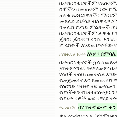
ቤተክርስቲያኖችም የአስተምሕ
ስሞችን በመጠቀም ነው የሚሰ
ጠባቂ አድርጋዋለች፣ ማርያም
መጸለይ ይቻላል ብለዋል። ፖፕ
ካቶሊክ የንግድ ምልክቶች ሆነ
ቤተክርስቲያኖችም ታዋቂ የን
ጄክስ፣ ጆሴፍ ፕሪንስ፣ ኦፕራ
ምልክቶች እንደመሆናቸው የ
እነሆ፥ በምሳሌ
ሕዝቅኤል 16፡44
ቤተክርስቲያኖች ኋላ ከመጽሐ
ያስቀምጣል፤ ዓላማውም ቤተክ
ሃሳቦች ተስባ ከመታለል እንድ
የመጀመሪያ እና የመጨረሻ ማ
የሰርግድ ግብዣ ላይ ውሃው
የሆነችዋን የቤተክርስቲያኑን
የሆኑት ሰዎች ወደ ሰማይ ተ
በሦስተኛውም ቀን በ
ዮሐንስ 2፡1
ቃና አንዳንድ ጊዜ "የሸምበ