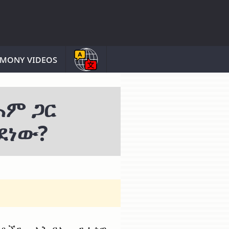
imony videos
ሐም ጋር
ደነው?