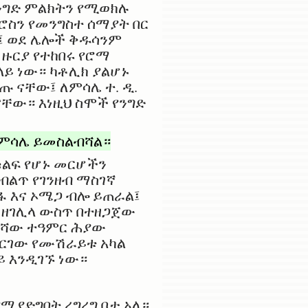
የንግድ ምልክትን የሚወክሉ
ሮስን የመንግስተ ሰማያት በር
፤ ወደ ሌሎች ቅዱሳንም
 ዙርያ የተከበሩ የሮማ
ላይ ነው። ካቶሊክ ያልሆኑ
 ናቸው፤ ለምሳሌ ተ. ዲ.
ናቸው። እነዚህ ስሞች የንግድ
ለ ምሳሌ ይመስልብሻል።
ቁልፍ የሆኑ መርሆችን
ብልጥ የገንዘብ ማስገኛ
ፋ እና ኦሜጋ ብሎ ይጠራል፤
 ዘገሊላ ውስጥ በተዘጋጀው
ረሻው ተዓምር ሕያው
ደርገው የሙሽራይቱ አካል
ይ እንዲገኙ ነው።
ሚያድግበት ረግረግ ቦታ አለ።