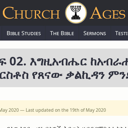
Bible Studies
The Bible
Sermons
Test
ፍ 02. እግዚአብሔር ከአብራ
ክርስቶስ የጸናው ቃልኪዳን ምን
f May 2020 — Last updated on the 19th of May 2020