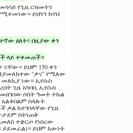
ተመሳሳይ የጊዜ ርዝመትን
 የሚተመነው። ይህንን ከኖህ
ተኛው ዕለት፥ በዚያው ቀን
ሮች ላይ ተቀመጠች።
ት ናቸው። ይህም 150 ቀን
 የሚያመለክተው "ቃና" የሚለው
ል መለኪያ ነው። ኢየሱስ
ረበት ጊዜ አካባቢ ኢየሱስ
ተመዘገበው ሶስት ዓመት ተኩል
ች አልቀበልም ስላሉት
ች ቃል ከተገባላቸው የጊዜ
ልትታደም ስትነጠቅ
ሚመለስ ተቋርጦ የነበረው
ይ ይደመራል)። ይህም እውነት