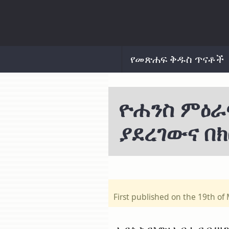
የመጽሐፍ ቅዱስ ጥናቶች
ዮሐንስ ምዕራ
ያደረገውና በ
First published on the 19th o