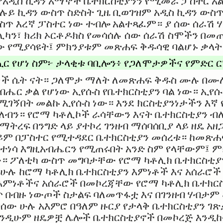
የአዲስ ኪዳን አማኞች ቤተክርስቲያንን የሚመራ ፓስተር 
ሉይ ኪዳን ውስጥ ስድስት ጊዜ ቢወገዝም አዲስ ኪዳን ውስጥ
ጥ እረኛ ፓስተር ነው ተብሎ አልተጻፈም። ያ ሰው ሰራሽ ሃ
ሊካን፣ ክሪክ ኦርቶዶክስ የመሳሰሉ ሰው ሰራሽ ስሞችን በ
የሚያሳዩት፤ ምክንያቱም መጽሐፍ ቅዱሳዊ ባልሆኑ ቃላት 
ር የሆነ ስም፦ ታላቂቱ ባቢሎን፥ የጋለሞታዎችና የምድር ር
ነች ሴት ናት። ጋለሞታ ማለት ለመጽሐፍ ቅዱስ ሙሉ በሙ
አብሔር ቃል የሆነው ኢየሱስ የቤተክርስቲያን ባል ነው። ኢየ
ገኝበት መልኩ ኢየሱስ ነው። እንደ ክርስቲያንነታችን እኛ 
ለብን። የሮማ ካቶሊኮች ራሳቸውን እናት ቤተክርስቲያን ብ
ማትረፍ በንግድ ላይ ያተኮረ ገንዘብ ማሰባሰቢያ ላይ ዘዴ አ
ይም በፓስተር የሚተዳደር ቤተክርስቲያን መሰረቱ። ከመጽሐ
የተነሳ እግዚአብሔርን የሚጠሩበት አንድ ስም የላቸውም፤ 
ው። ፖለቲካ ውስጥ መግባታቸው የሮማ ካቶሊክ ቤተክርስቲያ
 ሁሉ ከሮማ ካቶሊክ ቤተክርስቲያን እምነቶች እና አሰራሮ
እምነቶችና አሰራሮች በመኮረጃቸው የሮማ ካቶሊክ ቤተክርስ
ስጥ በብዙ ነውጦች ስታልፍ ባለመጥፋቷ እና በገንዘብ ሃብታ
በሰው ሁሉ አእምሮ በዓለም ዙርያ የታላቅ ቤተክርስቲያን ገጽ
 እንዲሁም ዘዴዎቿ ሌሎች ቤተክርስቲያኖች በመኮረጅ እንዲ