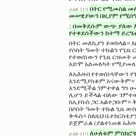
በትር የሚመስል መለ
ራዕይ 11፡1
መሠዊያውን በዚያም የሚሰግ
በመቅደሱም ውጭ ያለው እ
2
የተቀደሰችውን ከተማ ይረግ
በትር መለኪያን ይወክላል። 
የሶስት ዓመት ተኩልን የጊዜ
የተወሰነውን የጊዜ ርዝመት
እድሞ አለመለካት የሚያመለ
ለአሕዛብ የተወሰነላቸውን የ
እንደሚያስቆም አናውቅም። የተ
እንደሚችል ገምተዋል ግን ሁላ
ሊሆን ይችላል ብለው ገምተው
ከኢየሱስ ጋር አልተጋቡም። 
በሶስት ዓመት ተኩል ጊዜ ው
ቅዱስ። ስለዚህ ቤተክርስቲያን
ይጀምራል (ያልተነጠቁ አሕ
ለሁለቱም ምስክሮቼ
ራዕይ 11፡3