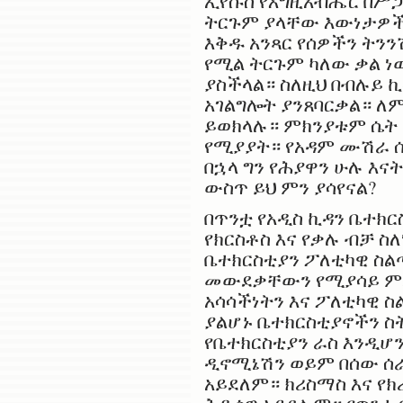
ኢየሱስ የእግዚአብሔር በሥጋ
ትርጉም ያላቸው እውነታዎችን
እቅዱ አንጻር የሰዎችን ትንን
የሚል ትርጉም ካለው ቃል ነው
ያስችላል። ስለዚህ በብሉይ 
አገልግሎት ያንጸባርቃል። ለ
ይወክላሉ። ምክንያቱም ሴት 
የሚያያት። የአዳም ሙሽራ ሴ
በኋላ ግን የሕያዋን ሁሉ እና
ውስጥ ይህ ምን ያሳየናል?
በጥንቷ የአዲስ ኪዳን ቤተክ
የክርስቶስ እና የቃሉ ብቻ ስ
ቤተክርስቲያን ፖለቲካዊ ስል
መውደቃቸውን የሚያሳይ ምል
አሳሳችነትን እና ፖለቲካዊ 
ያልሆኑ ቤተክርስቲያኖችን ስ
የቤተክርስቲያን ራስ እንዲሆ
ዲኖሚኔሽን ወይም በሰው ሰ
አይደለም። ክሪስማስ እና የ