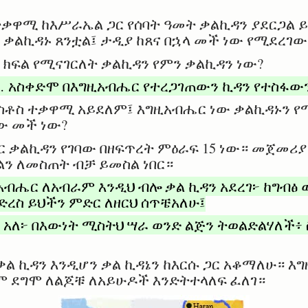
ቃዋሚ ከእሥራኤል ጋር የሰባት ዓመት ቃልኪዳን ያደርጋል ይ
 ቃልኪዳኑ ጸንቷል፤ ታዲያ ከጸና በኋላ መች ነው የሚደረገው
 ክፍል የሚናገርለት ቃልኪዳን የምን ቃልኪዳን ነው?
… አስቀድሞ በእግዚአብሔር የተረጋገጠውን ኪዳን የተስፋውን
ስቶስ ተቃዋሚ አይደለም፤ እግዚአብሔር ነው ቃልኪዳኑን የ
ው መች ነው?
 ቃልኪዳን የገባው በዘፍጥረት ምዕራፍ 15 ነው። መጀመሪ
ን ለመስጠት ብቻ ይመስል ነበር።
አብሔር ለአብራም እንዲህ ብሎ ቃል ኪዳን አደረገ፦ ከግብፅ 
ድረስ ይህችን ምድር ለዘርህ ሰጥቼአለሁ፤
አለ፦ በእውነት ሚስትህ ሣራ ወንድ ልጅን ትወልድልሃለች፥
 ቃል ኪዳን እንዲሆን ቃል ኪዳኔን ከእርሱ ጋር አቆማለሁ። 
ም ደግሞ ለልጆቹ ለአይሁዶች እንድትተላለፍ ፈለገ።