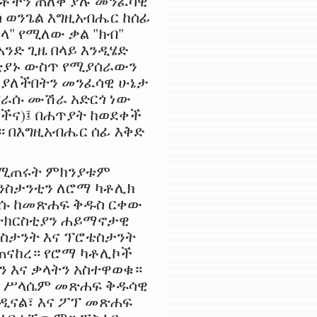
ተቶችን ጠለቅ ያሉ መንፈሳዊ
 ወንጌል እግዚአብሔር ከሰፊ
ላ" የሚለው ቃል "ክብ"
አንድ ጊዜ በላይ እንዲሄድ
ስቲያኑ ውስጥ የሚያሰራውን
 ያለችበትን መንፈሳዊ ሁኔታ
የራሱ ሙሽራ አድርጎ ነው
ችና)፤ በሐጥያት ከወደቀች
ት። በእግዚአብሔር ሰፊ እቅድ
 የሚጠሩት ምክንያቱም
 ኮንስታንቲን ለሮማ ካቶሊክ
ርሱ ከመጽሐፍ ቅዱስ ርቀው
ተክርስቲያን ሐይማኖታዊ
ቴስታንት እና ፕሮቴስታንት
ተጠናከረ። የሮማ ካቶሊኮች
ን እና ቃላትን አስተዋወቁ።
። ሥላሴም መጽሐፍ ቅዱሳዊ
ርዲናል፣ እና ፖፕ መጽሐፍ