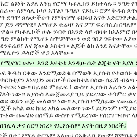
ሮ ልዩነት እያለ እንኳ የሮማ ካቶሊክን ይከተላሉ። ንግድ 
ራው ለምሳሌ ኮካ፣ አፕል፣ ጉግል፣ ናይኪ። ሮም ቅዱስ ጰጥ
ን ደግሞ ጸሎታችሁን የምትሰማ ሩህሩህ እናት አድርገዋታል
 ጆን ዳግማዊ፣ እማሆይ ቴሬዛ፣ እና ፖፕ ፍራንሲስ በዓለም
ዋል። የካቶሊኮች ሁሉ ሃብት በአንድ ላይ ብዛቱ ከአእምሮ በ
ግድ ምልክት የሚሆኑ ስሞቻቸውን ወደ ገበያ ገፍተው እያወጡ
 ዊንፍሬይ፣ እና ጃውል ኦስቲን። ልጆች ልክ እንደ እናታቸው 
ሚሊዮን ዶላሮች ዋጋ አላቸው።
 የሚናገር ሁሉ፦ እንደ እናቲቱ እንዲሁ ሴት ልጂቱ ናት እያ
ፍ ቅዱስ ርቀው እንደሚወድቁ በማወቅ ኢየሱስ የተወሰኑ 
ርስቲያን እነዚህን መርሆች በመከተል በሰው ሰራሽ ብልጣ 
ትተርፍ ነው። በራዕይ ምዕራፍ 1 ውስጥ ኢየሱስ እራሱን አል
ለት ነው። ኢየሱስ ለመጀመሪያ ጊዜ ያደረገው ተዓምር ቃና
ን ወደ ወይን ጠጅ መለወጥ ነው። ኢየሱስ የሚሰራው የመጨ
 ሟች አካል ወደ ከበረ አካል መለወጥ ነው፤ ይህንንም የሚያ
ነጥቀው በመሄድ በሰማይ ውስጥ የሚደረገው የሰርግ ግብዣ ላ
ገሊላ ቃና ሰርግ ነበረ፥ የኢየሱስም እናት በዚያ ነበረች፤
ቆዎች ቦታ" የሚል ትርጉም አለው፤ በአቅራቢያውም ሸምበቆ የ