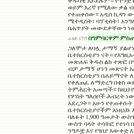
ቅዱሳዊ አይደሉም። የጥንቷ 
ወይም እረኛ የሚለው ቃል ብ
የተጠቀሰው። አዲስ ኪዳን ውስ
ሜተዲስት፣ ባፕቲስት፣ አንግ
በሐጥያት መውደቃቸውን ነው 
በግምባርዋም ምስጢ
ራዕይ 17፡5
ጋለሞታ ለባሏ ታማኝ ያልሆ
ቤተክርስቲያን ናት። የእግዚ
መጽሐፍ ቅዱስ ልክ ተጽፎ በሚ
ብቻ ታማኝ ሆነን መጽናት አ
ቤተክርስቲያን በሐይማኖት ለ
የቀለጠፈ ለማድረግ በቄስ ወ
ትምሕርት አመጣች። ከዚህ 
የሦስት ግለሰቦች ሕብረት ነ
አደረጋት። አሁን የተጠቀሱት
ቤተክርስቲያኖችም እነዚህኑ 
ባለፉት 1,900 ዓመታት ው
ውስጥ ባላት ተሳትፎ የተነሳ 
ንግዶቿ እና የገበያ እውቀቷ