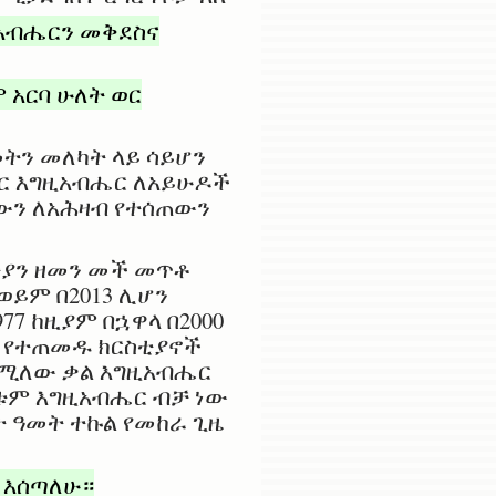
ዚአብሔርን መቅደስና
አርባ ሁለት ወር
መትን መለካት ላይ ሳይሆን
ትር እግዚአብሔር ለአይሁዶች
ውን ለአሕዛብ የተሰጠውን
ቲያን ዘመን መች መጥቶ
ወይም በ2013 ሊሆን
7 ከዚያም በኋዋላ በ2000
ር የተጠመዱ ክርስቲያኖች
 የሚለው ቃል እግዚአብሔር
ያቱም እግዚአብሔር ብቻ ነው
ት ዓመት ተኩል የመከራ ጊዜ
 እሰጣለሁ።