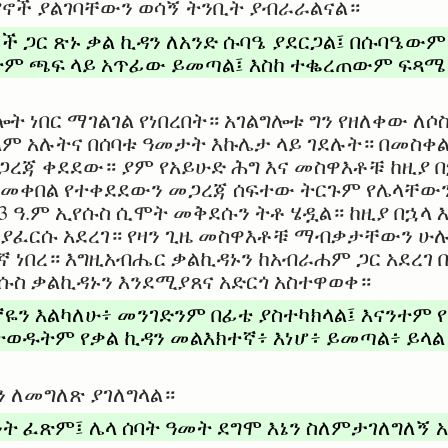
ኖች ያልገባቸውን ወሳኝ ትንቢት ያብራራልናል።
ች ጋር ጽኑ ቃል ኪዳን ለአንድ ሱባዔ ያደርጋል፤ በሱባዔ
ሰትም ጫፍ ላይ አጥፊው ይመጣል፤ እስከ ተቈረጠውም ፍጻሜ
ሎት ነበር ማገልገል የነበረበት። አገልግሎቱ ግን የዘለቀው ለ
ም አሉትና በሰባቱ ዓመታት እኩሌታ ላይ ገደሉት። በመስቀል
ረጃ ቀደደው። ያም የአይሁድ ሕግ እና መስዋእቶቹ ከዚያ በ
ባለመቀበል የተቀደደውን መጋረጃ ሰፍተው ትርጉም የሌላቸ
33 ዓ.ም ኢየሱስ ሲሞት መቅደሱን ትቶ ሄዷል። ከዚያ በኋላ
ዲያፈርሱ አደረገ። የዛን ጊዜ መስዋእቶቹ ማብቃታቸውን 
 ነበረ። እግዚአብሔር ቃልኪዳኑን ከአብራሐም ጋር አደረገ 
የሱስ ቃልኪዳኑን እንደሚያጸና አድርጎ አስተዋወቀ።
ኛዬን እልካለሁ፥ መንገድንም በፊቴ ያስተካክላል፤ እናንተም 
ወዱትም የቃል ኪዳን መልእክተኛ፥ እነሆ፥ ይመጣል፥ ይላል
ን ለመግለጽ ያገለግላል።
ት ፈጽም፤ ሌላ ሰባት ዓመት ደግሞ እኔን ስለምታገለግለኝ 