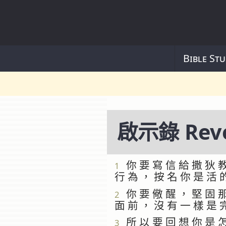
Bible Stu
啟示錄 Reve
你 要 寫 信 給 撒 狄 教
1
行 為 ， 按 名 你 是 活 
你 要 儆 醒 ， 堅 固 那
2
面 前 ， 沒 有 一 樣 是 
所 以 要 回 想 你 是 怎
3