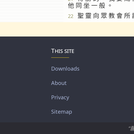
他 同 坐 一 般 。
聖 靈 向 眾 教 會 所 
22
This site
Downloads
About
Privacy
Sitemap
“