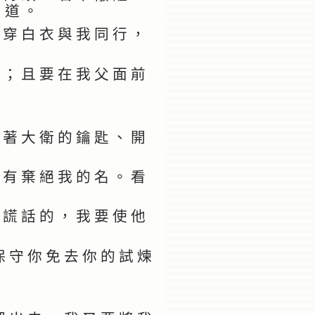
知 道 。
 穿 白 衣 與 我 同 行 ，
 ； 且 要 在 我 父 面 前
 著 大 衛 的 鑰 匙 、 開
 有 棄 絕 我 的 名 。 看
 謊 話 的 ， 我 要 使 他
保 守 你 免 去 你 的 試 煉