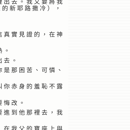
裡 出 去 。 我 又 要 將 我
來 的 新 耶 路 撒 冷 ） ，
信 真 實 見 證 的 ， 在 神
熱 。
出 去 。
你 是 那 困 苦 、 可 憐 、
叫 你 赤 身 的 羞 恥 不 露
要 悔 改 。
要 進 到 他 那 裡 去 ， 我
， 在 我 父 的 寶 座 上 與