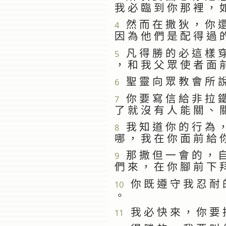
我 必 臨 到 你 那 裡 ， 
然 而 在 撒 狄 ， 你 還
4
因 為 他 們 是 配 得 過 
凡 得 勝 的 必 這 樣 穿
5
， 和 我 父 眾 使 者 面 
聖 靈 向 眾 教 會 所 說
6
你 要 寫 信 給 非 拉 鐵
7
了 就 沒 有 人 能 關 、 
我 知 道 你 的 行 為 ，
8
哪 ， 我 在 你 面 前 給 
那 撒 但 一 會 的 ， 自
9
們 來 ， 在 你 腳 前 下 
你 既 遵 守 我 忍 耐 的
10
。
我 必 快 來 ， 你 要 持
11