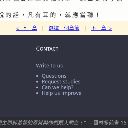
說 的 話 ， 凡 有 耳 的 ， 就 應 當 聽 ！
« 上一章
|
選擇一個章節
|
下一章 »
Contact
Write to us
Questions
Request studies
Can we help?
Help us improve
願主耶穌基督的恩常與你們眾人同在！”
— 哥林多前書 16: