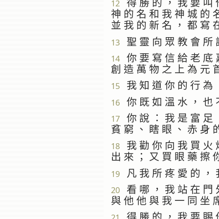
得 勝 的 ， 我 要 叫 他
12
神 的 名 和 我 神 城 的 
並 我 的 新 名 ， 都 寫 
聖 靈 向 眾 教 會 所 
13
你 要 寫 信 給 老 底 嘉
14
創 造 萬 物 之 上 為 元 
我 知 道 你 的 行 為 ，
15
你 既 如 溫 水 ， 也 不
16
你 說 ： 我 是 富 足 ，
17
貧 窮 、 瞎 眼 、 赤 身 
我 勸 你 向 我 買 火 煉
18
出 來 ； 又 買 眼 藥 擦 
凡 我 所 疼 愛 的 ， 我
19
看 哪 ， 我 站 在 門 外
20
與 他 他 與 我 一 同 坐 
得 勝 的 ， 我 要 賜 他
21