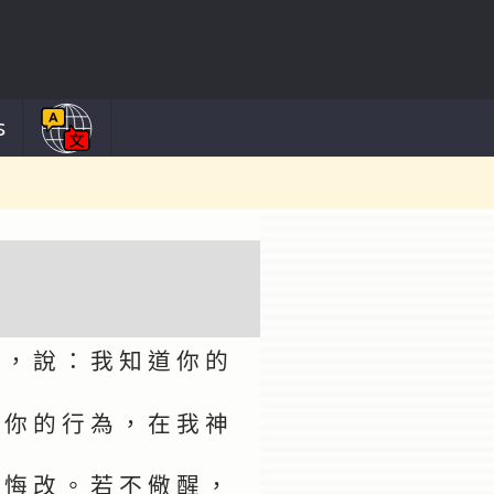
s
 ， 說 ： 我 知 道 你 的
 你 的 行 為 ， 在 我 神
 悔 改 。 若 不 儆 醒 ，