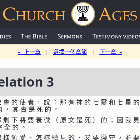
dies
The Bible
Sermons
Testimony video
« 上一章
|
選擇一個章節
|
下一章 »
lation 3
 會 的 使 者 ， 說 ： 那 有 神 的 七 靈 和 七 星 的
的 ， 其 實 是 死 的 。
 剩 下 將 要 衰 微 （ 原 文 是 死 ） 的 ； 因 我 見
完 全 的 。
 樣 領 受 、 怎 樣 聽 見 的 、 又 要 遵 守 ， 並 要