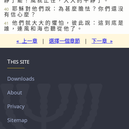
靜 了 罷 ！ 風 就 止 住 ， 大 大 的 平 靜 了 。
耶 穌 對 他 們 說 ： 為 甚 麼 膽 怯 ？ 你 們 還 沒
40
有 信 心 麼 ？
他 們 就 大 大 的 懼 怕 ， 彼 此 說 ： 這 到 底 是
41
誰 ， 連 風 和 海 也 聽 從 他 了 。
« 上一章
|
選擇一個章節
|
下一章 »
This site
Downloads
About
Privacy
Sitemap