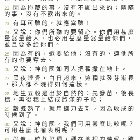
因 為 掩 藏 的 事 ， 沒 有 不 顯 出 來 的 ； 隱 瞞
22
的 事 ， 沒 有 不 露 出 來 的 。
有 耳 可 聽 的 ， 就 應 當 聽 ！
23
又 說 ： 你 們 所 聽 的 要 留 心 。 你 們 用 甚 麼
24
量 器 量 給 人 ， 也 必 用 甚 麼 量 器 量 給 你 們 ，
並 且 要 多 給 你 們 。
因 為 有 的 ， 還 要 給 他 ； 沒 有 的 ， 連 他 所
25
有 的 也 要 奪 去 。
又 說 ： 神 的 國 如 同 人 把 種 撒 在 地 上 。
26
黑 夜 睡 覺 ， 白 日 起 來 ， 這 種 就 發 芽 漸 長
27
， 那 人 卻 不 曉 得 如 何 這 樣 。
地 生 五 穀 是 出 於 自 然 的 ： 先 發 苗 ， 後 長
28
穗 ， 再 後 穗 上 結 成 飽 滿 的 子 粒 ；
穀 既 熟 了 ， 就 用 鐮 刀 去 割 ， 因 為 收 成 的
29
時 候 到 了 。
又 說 ： 神 的 國 ， 我 們 可 用 甚 麼 比 較 呢 ？
30
可 用 甚 麼 比 喻 表 明 呢 ？
好 像 一 粒 芥 菜 種 ， 種 在 地 裡 的 時 候 ， 雖
31