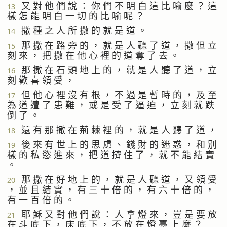
又 對 他 們 說 ： 你 們 不 明 白 這 比 喻 麼 ？ 這
13
樣 怎 能 明 白 一 切 的 比 喻 呢 ？
撒 種 之 人 所 撒 的 就 是 道 。
14
那 撒 在 路 旁 的 ， 就 是 人 聽 了 道 ， 撒 但 立
15
刻 來 ， 把 撒 在 他 心 裡 的 道 奪 了 去 。
那 撒 在 石 頭 地 上 的 ， 就 是 人 聽 了 道 ， 立
16
刻 歡 喜 領 受 ，
但 他 心 裡 沒 有 根 ， 不 過 是 暫 時 的 ， 及 至
17
為 道 遭 了 患 難 ， 或 是 受 了 逼 迫 ， 立 刻 就 跌
倒 了 。
還 有 那 撒 在 荊 棘 裡 的 ， 就 是 人 聽 了 道 ，
18
後 來 有 世 上 的 思 慮 、 錢 財 的 迷 惑 ， 和 別
19
樣 的 私 慾 進 來 ， 把 道 擠 住 了 ， 就 不 能 結 實
。
那 撒 在 好 地 上 的 ， 就 是 人 聽 道 ， 又 領 受
20
， 並 且 結 實 ， 有 三 十 倍 的 ， 有 六 十 倍 的 ，
有 一 百 倍 的 。
耶 穌 又 對 他 們 說 ： 人 拿 燈 來 ， 豈 是 要 放
21
在 斗 底 下 ， 床 底 下 ， 不 放 在 燈 臺 上 麼 ？