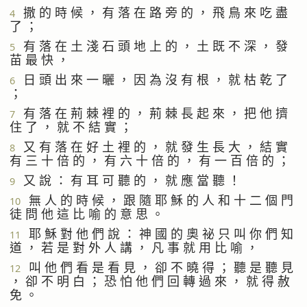
撒 的 時 候 ， 有 落 在 路 旁 的 ， 飛 鳥 來 吃 盡
4
了 ；
有 落 在 土 淺 石 頭 地 上 的 ， 土 既 不 深 ， 發
5
苗 最 快 ，
日 頭 出 來 一 曬 ， 因 為 沒 有 根 ， 就 枯 乾 了
6
；
有 落 在 荊 棘 裡 的 ， 荊 棘 長 起 來 ， 把 他 擠
7
住 了 ， 就 不 結 實 ；
又 有 落 在 好 土 裡 的 ， 就 發 生 長 大 ， 結 實
8
有 三 十 倍 的 ， 有 六 十 倍 的 ， 有 一 百 倍 的 ；
又 說 ： 有 耳 可 聽 的 ， 就 應 當 聽 ！
9
無 人 的 時 候 ， 跟 隨 耶 穌 的 人 和 十 二 個 門
10
徒 問 他 這 比 喻 的 意 思 。
耶 穌 對 他 們 說 ： 神 國 的 奧 祕 只 叫 你 們 知
11
道 ， 若 是 對 外 人 講 ， 凡 事 就 用 比 喻 ，
叫 他 們 看 是 看 見 ， 卻 不 曉 得 ； 聽 是 聽 見
12
， 卻 不 明 白 ； 恐 怕 他 們 回 轉 過 來 ， 就 得 赦
免 。