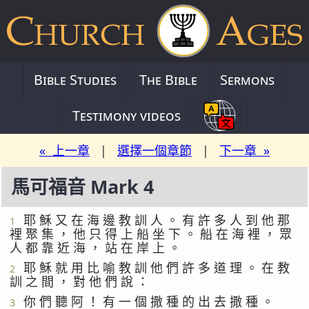
Bible Studies
The Bible
Sermons
Testimony videos
« 上一章
|
選擇一個章節
|
下一章 »
馬可福音 Mark 4
耶 穌 又 在 海 邊 教 訓 人 。 有 許 多 人 到 他 那
1
裡 聚 集 ， 他 只 得 上 船 坐 下 。 船 在 海 裡 ， 眾
人 都 靠 近 海 ， 站 在 岸 上 。
耶 穌 就 用 比 喻 教 訓 他 們 許 多 道 理 。 在 教
2
訓 之 間 ， 對 他 們 說 ：
你 們 聽 阿 ！ 有 一 個 撒 種 的 出 去 撒 種 。
3