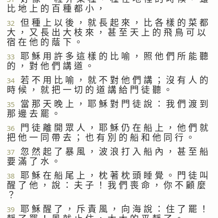
比 地 上 的 百 種 都 小 ，
但 種 上 以 後 ， 就 長 起 來 ， 比 各 樣 的 菜 都
32
大 ， 又 長 出 大 枝 來 ， 甚 至 天 上 的 飛 鳥 可 以
宿 在 他 的 蔭 下 。
耶 穌 用 許 多 這 樣 的 比 喻 ， 照 他 們 所 能 聽
33
的 ， 對 他 們 講 道 。
若 不 用 比 喻 ， 就 不 對 他 們 講 ； 沒 有 人 的
34
時 候 ， 就 把 一 切 的 道 講 給 門 徒 聽 。
當 那 天 晚 上 ， 耶 穌 對 門 徒 說 ： 我 們 渡 到
35
那 邊 去 罷 。
門 徒 離 開 眾 人 ， 耶 穌 仍 在 船 上 ， 他 們 就
36
把 他 一 同 帶 去 ； 也 有 別 的 船 和 他 同 行 。
忽 然 起 了 暴 風 ， 波 浪 打 入 船 內 ， 甚 至 船
37
要 滿 了 水 。
耶 穌 在 船 尾 上 ， 枕 著 枕 頭 睡 覺 。 門 徒 叫
38
醒 了 他 ， 說 ： 夫 子 ！ 我 們 喪 命 ， 你 不 顧 麼
？
耶 穌 醒 了 ， 斥 責 風 ， 向 海 說 ： 住 了 罷 ！
39