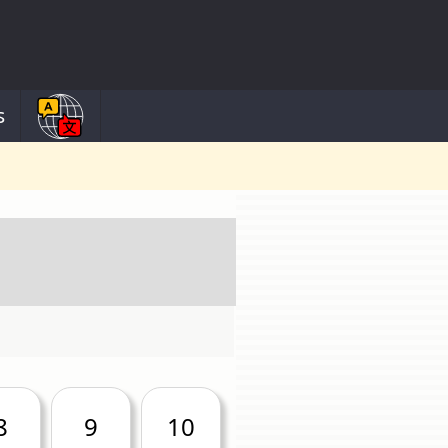
s
8
9
10