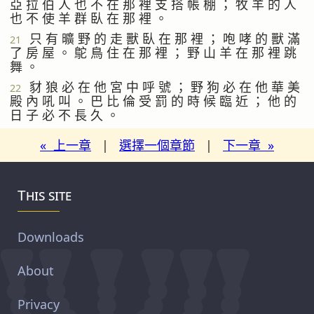
亞 拉 伯 人 也 不 在 那 裡 支 搭 帳 棚 ； 牧 羊 的 人
也 不 使 羊 群 臥 在 那 裡 。
只 有 曠 野 的 走 獸 臥 在 那 裡 ； 咆 哮 的 獸 滿
21
了 房 屋 。 鴕 鳥 住 在 那 裡 ； 野 山 羊 在 那 裡 跳
舞 。
豺 狼 必 在 他 宮 中 呼 號 ； 野 狗 必 在 他 華 美
22
殿 內 吼 叫 。 巴 比 倫 受 罰 的 時 候 臨 近 ； 他 的
日 子 必 不 長 久 。
« 上一章
|
選擇一個章節
|
下一章 »
This site
Downloads
About
Privacy