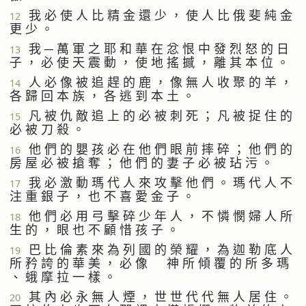
我 必 使 人 比 精 金 還 少 ， 使 人 比 俄 斐 純 金
12
更 少 。
我 ─ 萬 軍 之 耶 和 華 在 忿 恨 中 發 烈 怒 的 日
13
子 ， 必 使 天 震 動 ， 使 地 搖 撼 ， 離 其 本 位 。
人 必 像 被 追 趕 的 鹿 ， 像 無 人 收 聚 的 羊 ，
14
各 歸 回 本 族 ， 各 逃 到 本 土 。
凡 被 仇 敵 追 上 的 必 被 刺 死 ； 凡 被 捉 住 的
15
必 被 刀 殺 。
他 們 的 嬰 孩 必 在 他 們 眼 前 摔 碎 ； 他 們 的
16
房 屋 必 被 搶 奪 ； 他 們 的 妻 子 必 被 玷 污 。
我 必 激 動 瑪 代 人 來 攻 擊 他 們 。 瑪 代 人 不
17
注 重 銀 子 ， 也 不 喜 愛 金 子 。
他 們 必 用 弓 擊 碎 少 年 人 ， 不 憐 憫 婦 人 所
18
生 的 ， 眼 也 不 顧 惜 孩 子 。
巴 比 倫 素 來 為 列 國 的 榮 耀 ， 為 迦 勒 底 人
19
所 矜 誇 的 華 美 ， 必 像 神 所 傾 覆 的 所 多 瑪
、 蛾 摩 拉 一 樣 。
其 內 必 永 無 人 煙 ， 世 世 代 代 無 人 居 住 。
20