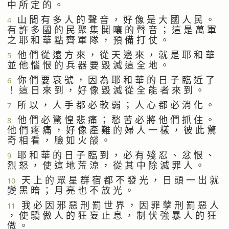
中 所 定 的 。
山 間 有 多 人 的 聲 音 ， 好 像 是 大 國 人 民 。
4
有 許 多 國 的 民 聚 集 鬨 嚷 的 聲 音 ； 這 是 萬 軍
之 耶 和 華 點 齊 軍 隊 ， 預 備 打 仗 。
他 們 從 遠 方 來 ， 從 天 邊 來 ， 就 是 耶 和 華
5
並 他 惱 恨 的 兵 器 要 毀 滅 這 全 地 。
你 們 要 哀 號 ， 因 為 耶 和 華 的 日 子 臨 近 了
6
！ 這 日 來 到 ， 好 像 毀 滅 從 全 能 者 來 到 。
所 以 ， 人 手 都 必 軟 弱 ； 人 心 都 必 消 化 。
7
他 們 必 驚 惶 悲 痛 ； 愁 苦 必 將 他 們 抓 住 。
8
他 們 疼 痛 ， 好 像 產 難 的 婦 人 一 樣 ， 彼 此 驚
奇 相 看 ， 臉 如 火 燄 。
耶 和 華 的 日 子 臨 到 ， 必 有 殘 忍 、 忿 恨 、
9
烈 怒 ， 使 這 地 荒 涼 ， 從 其 中 除 滅 罪 人 。
天 上 的 眾 星 群 宿 都 不 發 光 ， 日 頭 一 出 就
10
變 黑 暗 ； 月 亮 也 不 放 光 。
我 必 因 邪 惡 刑 罰 世 界 ， 因 罪 孽 刑 罰 惡 人
11
， 使 驕 傲 人 的 狂 妄 止 息 ， 制 伏 強 暴 人 的 狂
傲 。