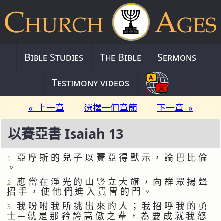
Bible Studies
The Bible
Sermons
Testimony videos
« 上一章
|
選擇一個章節
|
下一章 »
以賽亞書 Isaiah 13
亞 摩 斯 的 兒 子 以 賽 亞 得 默 示 ， 論 巴 比 倫
1
。
應 當 在 淨 光 的 山 豎 立 大 旗 ， 向 群 眾 揚 聲
2
招 手 ， 使 他 們 進 入 貴 冑 的 門 。
我 吩 咐 我 所 挑 出 來 的 人 ； 我 招 呼 我 的 勇
3
士 ─ 就 是 那 矜 誇 高 傲 之 輩 ， 為 要 成 就 我 怒