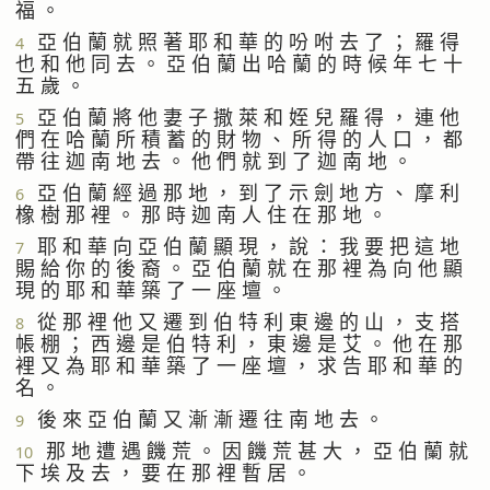
福 。
亞 伯 蘭 就 照 著 耶 和 華 的 吩 咐 去 了 ； 羅 得
4
也 和 他 同 去 。 亞 伯 蘭 出 哈 蘭 的 時 候 年 七 十
五 歲 。
亞 伯 蘭 將 他 妻 子 撒 萊 和 姪 兒 羅 得 ， 連 他
5
們 在 哈 蘭 所 積 蓄 的 財 物 、 所 得 的 人 口 ， 都
帶 往 迦 南 地 去 。 他 們 就 到 了 迦 南 地 。
亞 伯 蘭 經 過 那 地 ， 到 了 示 劍 地 方 、 摩 利
6
橡 樹 那 裡 。 那 時 迦 南 人 住 在 那 地 。
耶 和 華 向 亞 伯 蘭 顯 現 ， 說 ： 我 要 把 這 地
7
賜 給 你 的 後 裔 。 亞 伯 蘭 就 在 那 裡 為 向 他 顯
現 的 耶 和 華 築 了 一 座 壇 。
從 那 裡 他 又 遷 到 伯 特 利 東 邊 的 山 ， 支 搭
8
帳 棚 ； 西 邊 是 伯 特 利 ， 東 邊 是 艾 。 他 在 那
裡 又 為 耶 和 華 築 了 一 座 壇 ， 求 告 耶 和 華 的
名 。
後 來 亞 伯 蘭 又 漸 漸 遷 往 南 地 去 。
9
那 地 遭 遇 饑 荒 。 因 饑 荒 甚 大 ， 亞 伯 蘭 就
10
下 埃 及 去 ， 要 在 那 裡 暫 居 。