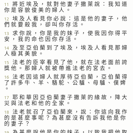
將 近 埃 及 ， 就 對 他 妻 子 撒 萊 說 ： 我 知 道
11
你 是 容 貌 俊 美 的 婦 人 。
埃 及 人 看 見 你 必 說 ： 這 是 他 的 妻 子 ， 他
12
們 就 要 殺 我 ， 卻 叫 你 存 活 。
求 你 說 ， 你 是 我 的 妹 子 ， 使 我 因 你 得 平
13
安 ， 我 的 命 也 因 你 存 活 。
及 至 亞 伯 蘭 到 了 埃 及 ， 埃 及 人 看 見 那 婦
14
人 極 其 美 貌 。
法 老 的 臣 宰 看 見 了 他 ， 就 在 法 老 面 前 誇
15
獎 他 。 那 婦 人 就 被 帶 進 法 老 的 宮 去 。
法 老 因 這 婦 人 就 厚 待 亞 伯 蘭 ， 亞 伯 蘭 得
16
了 許 多 牛 、 羊 、 駱 駝 、 公 驢 、 母 驢 、 僕 婢
。
耶 和 華 因 亞 伯 蘭 妻 子 撒 萊 的 緣 故 ， 降 大
17
災 與 法 老 和 他 的 全 家 。
法 老 就 召 了 亞 伯 蘭 來 ， 說 ： 你 這 向 我 作
18
的 是 甚 麼 事 呢 ？ 為 甚 麼 沒 有 告 訴 我 他 是 你
的 妻 子 ？
為 甚 麼 說 他 是 你 的 妹 子 ， 以 致 我 把 他 取
19