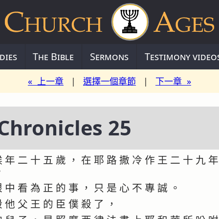
dies
The Bible
Sermons
Testimony video
« 上一章
|
選擇一個章節
|
下一章 »
hronicles 25
 年 二 十 五 歲 ， 在 耶 路 撒 冷 作 王 二 十 九 年
。
 中 看 為 正 的 事 ， 只 是 心 不 專 誠 。
 他 父 王 的 臣 僕 殺 了 ，