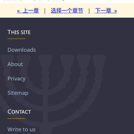
« 上一章
|
选择一个章节
|
下一章 »
This site
Downloads
About
Privacy
Sitemap
Contact
Write to us