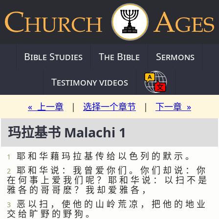
Bible Studies
The Bible
Sermons
Testimony videos
« 上一章
|
选择一个章节
|
下一章 »
玛拉基书 Malachi 1
耶 和 华 藉 玛 拉 基 传 给 以 色 列 的 默 示 。
1
耶 和 华 说 ： 我 曾 爱 你 们 。 你 们 却 说 ： 你
2
在 何 事 上 爱 我 们 呢 ？ 耶 和 华 说 ： 以 扫 不 是
雅 各 的 哥 哥 麽 ？ 我 却 爱 雅 各 ，
恶 以 扫 ， 使 他 的 山 岭 荒 凉 ， 把 他 的 地 业
3
交 给 旷 野 的 野 狗 。