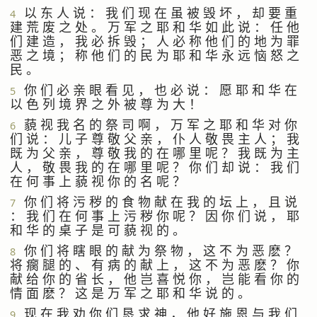
以 东 人 说 ： 我 们 现 在 虽 被 毁 坏 ， 却 要 重
4
建 荒 废 之 处 。 万 军 之 耶 和 华 如 此 说 ： 任 他
们 建 造 ， 我 必 拆 毁 ； 人 必 称 他 们 的 地 为 罪
恶 之 境 ； 称 他 们 的 民 为 耶 和 华 永 远 恼 怒 之
民 。
你 们 必 亲 眼 看 见 ， 也 必 说 ： 愿 耶 和 华 在
5
以 色 列 境 界 之 外 被 尊 为 大 ！
藐 视 我 名 的 祭 司 啊 ， 万 军 之 耶 和 华 对 你
6
们 说 ： 儿 子 尊 敬 父 亲 ， 仆 人 敬 畏 主 人 ； 我
既 为 父 亲 ， 尊 敬 我 的 在 哪 里 呢 ？ 我 既 为 主
人 ， 敬 畏 我 的 在 哪 里 呢 ？ 你 们 却 说 ： 我 们
在 何 事 上 藐 视 你 的 名 呢 ？
你 们 将 污 秽 的 食 物 献 在 我 的 坛 上 ， 且 说
7
： 我 们 在 何 事 上 污 秽 你 呢 ？ 因 你 们 说 ， 耶
和 华 的 桌 子 是 可 藐 视 的 。
你 们 将 瞎 眼 的 献 为 祭 物 ， 这 不 为 恶 麽 ？
8
将 瘸 腿 的 、 有 病 的 献 上 ， 这 不 为 恶 麽 ？ 你
献 给 你 的 省 长 ， 他 岂 喜 悦 你 ， 岂 能 看 你 的
情 面 麽 ？ 这 是 万 军 之 耶 和 华 说 的 。
现 在 我 劝 你 们 恳 求 神 ， 他 好 施 恩 与 我 们
9