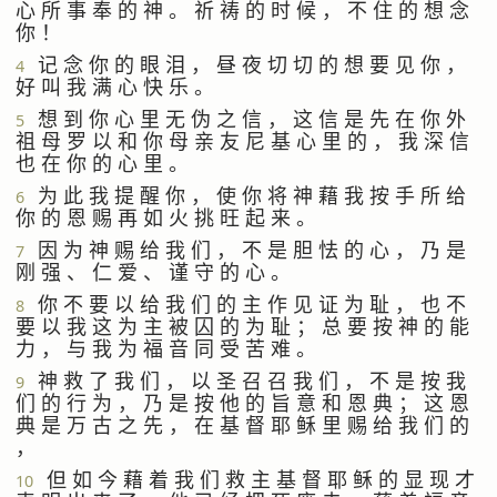
心 所 事 奉 的 神 。 祈 祷 的 时 候 ， 不 住 的 想 念
你 ！
记 念 你 的 眼 泪 ， 昼 夜 切 切 的 想 要 见 你 ，
4
好 叫 我 满 心 快 乐 。
想 到 你 心 里 无 伪 之 信 ， 这 信 是 先 在 你 外
5
祖 母 罗 以 和 你 母 亲 友 尼 基 心 里 的 ， 我 深 信
也 在 你 的 心 里 。
为 此 我 提 醒 你 ， 使 你 将 神 藉 我 按 手 所 给
6
你 的 恩 赐 再 如 火 挑 旺 起 来 。
因 为 神 赐 给 我 们 ， 不 是 胆 怯 的 心 ， 乃 是
7
刚 强 、 仁 爱 、 谨 守 的 心 。
你 不 要 以 给 我 们 的 主 作 见 证 为 耻 ， 也 不
8
要 以 我 这 为 主 被 囚 的 为 耻 ； 总 要 按 神 的 能
力 ， 与 我 为 福 音 同 受 苦 难 。
神 救 了 我 们 ， 以 圣 召 召 我 们 ， 不 是 按 我
9
们 的 行 为 ， 乃 是 按 他 的 旨 意 和 恩 典 ； 这 恩
典 是 万 古 之 先 ， 在 基 督 耶 稣 里 赐 给 我 们 的
，
但 如 今 藉 着 我 们 救 主 基 督 耶 稣 的 显 现 才
10