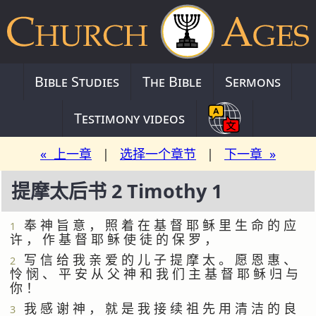
Bible Studies
The Bible
Sermons
Testimony videos
« 上一章
|
选择一个章节
|
下一章 »
提摩太后书 2 Timothy 1
奉 神 旨 意 ， 照 着 在 基 督 耶 稣 里 生 命 的 应
1
许 ， 作 基 督 耶 稣 使 徒 的 保 罗 ，
写 信 给 我 亲 爱 的 儿 子 提 摩 太 。 愿 恩 惠 、
2
怜 悯 、 平 安 从 父 神 和 我 们 主 基 督 耶 稣 归 与
你 ！
我 感 谢 神 ， 就 是 我 接 续 祖 先 用 清 洁 的 良
3