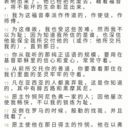
表 明 出 来 了 。 他 已 经 把 死 废 去 ， 藉 着 福 音
， 将 不 能 坏 的 生 命 彰 显 出 来 。
我 为 这 福 音 奉 派 作 传 道 的 ， 作 使 徒 ， 作
11
师 傅 。
为 这 缘 故 ， 我 也 受 这 些 苦 难 。 然 而 我 不
12
以 为 耻 ； 因 为 知 道 我 所 信 的 是 谁 ， 也 深 信
他 能 保 全 我 所 交 付 他 的 （ 或 作 ： 他 所 交 托
我 的 ） ， 直 到 那 日 。
你 从 我 听 的 那 纯 正 话 语 的 规 模 ， 要 用 在
13
基 督 耶 稣 里 的 信 心 和 爱 心 ， 常 常 守 着 。
从 前 所 交 托 你 的 善 道 ， 你 要 靠 着 那 住 在
14
我 们 里 面 的 圣 灵 牢 牢 的 守 着 。
凡 在 亚 西 亚 的 人 都 离 弃 我 ， 这 是 你 知 道
15
的 ， 其 中 有 腓 吉 路 和 黑 摩 其 尼 。
愿 主 怜 悯 阿 尼 色 弗 一 家 的 人 ； 因 他 屡 次
16
使 我 畅 快 ， 不 以 我 的 锁 炼 为 耻 ，
反 倒 在 罗 马 的 时 候 ， 殷 勤 的 找 我 ， 并 且
17
找 着 了 。
愿 主 使 他 在 那 日 得 主 的 怜 悯 。 他 在 以 弗
18