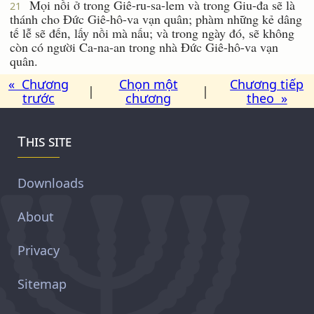
Mọi nồi ở trong Giê-ru-sa-lem và trong Giu-đa sẽ là
21
thánh cho Ðức Giê-hô-va vạn quân; phàm những kẻ dâng
tế lễ sẽ đến, lấy nồi mà nấu; và trong ngày đó, sẽ không
còn có người Ca-na-an trong nhà Ðức Giê-hô-va vạn
quân.
« Chương
Chọn một
Chương tiếp
|
|
trước
chương
theo »
This site
Downloads
About
Privacy
Sitemap