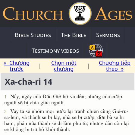
Bible Studies
The Bible
Sermons
Testimony videos
« Chương
Chọn một
Chương tiếp
|
|
trước
chương
theo »
Xa-cha-ri 14
Nầy, ngày của Ðức Giê-hô-va đến, những của cướp
1
ngươi sẽ bị chia giữa ngươi.
Vậy ta sẽ nhóm mọi nước lại tranh chiến cùng Giê-ru-
2
sa-lem, và thành sẽ bị lấy, nhà sẽ bị cướp, đờn bà sẽ bị
hãm, phân nửa thành sẽ đi làm phu tù; nhưng dân còn lại
sẽ không bị trừ bỏ khỏi thành.