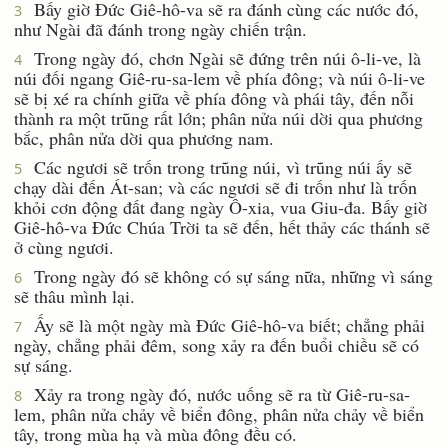
Bấy giờ Ðức Giê-hô-va sẽ ra đánh cùng các nước đó,
3
như Ngài đã đánh trong ngày chiến trận.
Trong ngày đó, chơn Ngài sẽ đứng trên núi ô-li-ve, là
4
núi đối ngang Giê-ru-sa-lem về phía đông; và núi ô-li-ve
sẽ bị xé ra chính giữa về phía đông và phái tây, đến nỗi
thành ra một trũng rất lớn; phân nửa núi dời qua phương
bắc, phân nửa dời qua phương nam.
Các ngươi sẽ trốn trong trũng núi, vì trũng núi ấy sẽ
5
chạy dài đến Át-san; và các ngươi sẽ đi trốn như là trốn
khỏi cơn động đất đang ngày Ô-xia, vua Giu-đa. Bấy giờ
Giê-hô-va Ðức Chúa Trời ta sẽ đến, hết thảy các thánh sẽ
ở cùng ngươi.
Trong ngày đó sẽ không có sự sáng nữa, những vì sáng
6
sẽ thâu mình lại.
Ấy sẽ là một ngày mà Ðức Giê-hô-va biết; chẳng phải
7
ngày, chẳng phải đêm, song xảy ra đến buổi chiều sẽ có
sự sáng.
Xảy ra trong ngày đó, nước uống sẽ ra từ Giê-ru-sa-
8
lem, phân nửa chảy về biển đông, phân nửa chảy về biển
tây, trong mùa hạ và mùa đông đều có.