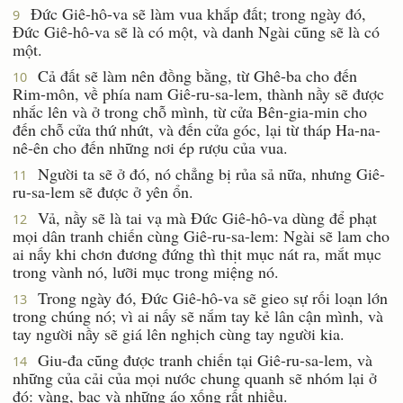
Ðức Giê-hô-va sẽ làm vua khắp đất; trong ngày đó,
9
Ðức Giê-hô-va sẽ là có một, và danh Ngài cũng sẽ là có
một.
Cả đất sẽ làm nên đồng bằng, từ Ghê-ba cho đến
10
Rim-môn, về phía nam Giê-ru-sa-lem, thành nầy sẽ được
nhắc lên và ở trong chỗ mình, từ cửa Bên-gia-min cho
đến chỗ cửa thứ nhứt, và đến cửa góc, lại từ tháp Ha-na-
nê-ên cho đến những nơi ép rượu của vua.
Người ta sẽ ở đó, nó chẳng bị rủa sả nữa, nhưng Giê-
11
ru-sa-lem sẽ được ở yên ổn.
Vả, nầy sẽ là tai vạ mà Ðức Giê-hô-va dùng để phạt
12
mọi dân tranh chiến cùng Giê-ru-sa-lem: Ngài sẽ lam cho
ai nấy khi chơn đương đứng thì thịt mục nát ra, mắt mục
trong vành nó, lưỡi mục trong miệng nó.
Trong ngày đó, Ðức Giê-hô-va sẽ gieo sự rối loạn lớn
13
trong chúng nó; vì ai nấy sẽ nắm tay kẻ lân cận mình, và
tay người nầy sẽ giá lên nghịch cùng tay người kia.
Giu-đa cũng được tranh chiến tại Giê-ru-sa-lem, và
14
những của cải của mọi nước chung quanh sẽ nhóm lại ở
đó: vàng, bạc và những áo xống rất nhiều.