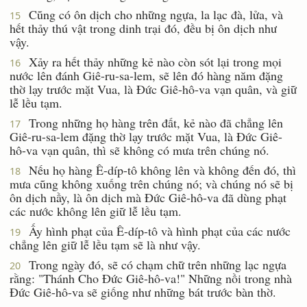
Cũng có ôn dịch cho những ngựa, la lạc đà, lửa, và
15
hết thảy thú vật trong dinh trại đó, đều bị ôn dịch như
vậy.
Xảy ra hết thảy những kẻ nào còn sót lại trong mọi
16
nước lên đánh Giê-ru-sa-lem, sẽ lên đó hàng năm đặng
thờ lạy trước mặt Vua, là Ðức Giê-hô-va vạn quân, và giữ
lễ lều tạm.
Trong những họ hàng trên đất, kẻ nào đã chẳng lên
17
Giê-ru-sa-lem đặng thờ lạy trước mặt Vua, là Ðức Giê-
hô-va vạn quân, thì sẽ không có mưa trên chúng nó.
Nếu họ hàng Ê-díp-tô không lên và không đến đó, thì
18
mưa cũng không xuống trên chúng nó; và chúng nó sẽ bị
ôn dịch nầy, là ôn dịch mà Ðức Giê-hô-va đã dùng phạt
các nước không lên giữ lễ lều tạm.
Ấy hình phạt của Ê-díp-tô và hình phạt của các nước
19
chẳng lên giữ lễ lều tạm sẽ là như vậy.
Trong ngày đó, sẽ có chạm chữ trên những lạc ngựa
20
rằng: "Thánh Cho Ðức Giê-hô-va!" Những nồi trong nhà
Ðức Giê-hô-va sẽ giống như những bát trước bàn thờ.