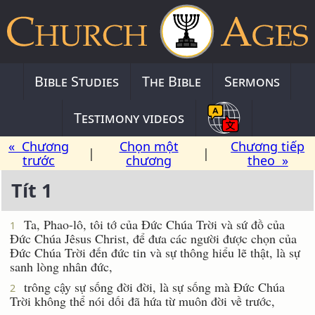
Bible Studies
The Bible
Sermons
Testimony videos
« Chương
Chọn một
Chương tiếp
|
|
trước
chương
theo »
Tít 1
Ta, Phao-lô, tôi tớ của Ðức Chúa Trời và sứ đồ của
1
Ðức Chúa Jêsus Christ, để đưa các người được chọn của
Ðức Chúa Trời đến đức tin và sự thông hiểu lẽ thật, là sự
sanh lòng nhân đức,
trông cậy sự sống đời đời, là sự sống mà Ðức Chúa
2
Trời không thể nói dối đã hứa từ muôn đời về trước,