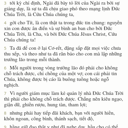
tới kỳ chỉ định, Ngài đã bày tỏ lời của Ngài ra bởi sự
3
giảng dạy, là sự ta đã chịu giao phó theo mạng lịnh Ðức
Chúa Trời, là Cứu Chúa chúng ta,
gởi cho Tít, là con thật ta trong đức tin chung: nguyền
4
xin con được ân điển và sự bình an ban cho bởi Ðức
Chúa Trời, là Cha, và bởi Ðức Chúa Jêsus Christ, Cứu
Chúa chúng ta!
Ta đã để con ở lại Cơ-rết, đặng sắp đặt mọi việc chưa
5
thu xếp, và theo như ta đã răn bảo cho con mà lập những
trưởng lão trong mỗi thành.
Mỗi người trong vòng trưởng lão đó phải cho không
6
chỗ trách được, chỉ chồng của một vợ; con cái phải tin
Chúa, không được bị cáo là buông tuồng hoặc ngỗ
nghịch.
Vì người giám mục làm kẻ quản lý nhà Ðức Chúa Trời
7
thì phải cho không chỗ trách được. Chẳng nên kiêu ngạo,
giận dữ, ghiền rượu, hung tàn, tham lợi;
nhưng phải hay tiếp đãi khách, bạn với người hiền,
8
khôn ngoan, công bình, thánh sạch, tiết độ,
hằng giữ đạo thật y như đã nghe dạy, hầu cho có thể
9