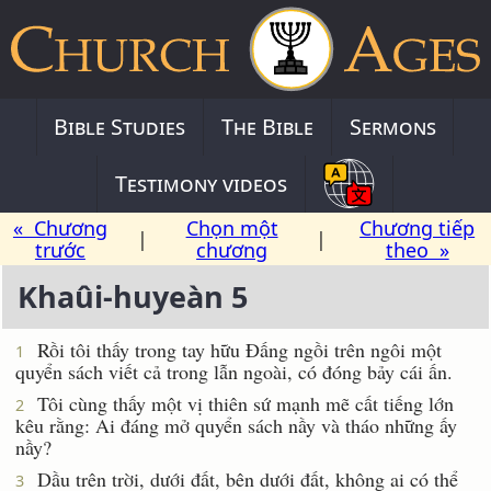
Bible Studies
The Bible
Sermons
Testimony videos
« Chương
Chọn một
Chương tiếp
|
|
trước
chương
theo »
Khaûi-huyeàn 5
Rồi tôi thấy trong tay hữu Ðấng ngồi trên ngôi một
1
quyển sách viết cả trong lẫn ngoài, có đóng bảy cái ấn.
Tôi cùng thấy một vị thiên sứ mạnh mẽ cất tiếng lớn
2
kêu rằng: Ai đáng mở quyển sách nầy và tháo những ấy
nầy?
Dầu trên trời, dưới đất, bên dưới đất, không ai có thể
3