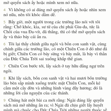
mở quyển sách ấy hoặc mình xem nó nữa.
Vì không có ai đáng mở quyển sách ấy hoặc nhìn xem
4
nó nữa, nên tôi khóc dầm dề.
Bấy giờ, một người trong các trưởng lão nói với tôi
5
rằng: Chớ khóc, kìa, sư tử của chi phái Giu-đa, tức là
Chồi của vua Ða-vít, đã thắng, thì có thể mở quyển sách
ấy và tháo bảy cái ấn ra.
Tôi lại thấy chính giữa ngôi và bốn con sanh vật, cùng
6
chính giữa các trưởng lão, có một Chiên Con ở đó như đã
bị giết; Chiên Con có bảy sừng và bảy mắt, là bảy vì thần
của Ðức Chúa Trời sai xuống khắp thế gian.
Chiên Con bước tới, lấy sách ở tay hữu đấng ngự trên
7
ngôi.
Khi lấy sách, bốn con sanh vật và hai mươi bốn trưởng
8
lão bèn sấp mình xuống trước mặt Chiên Con, mỗi kẻ
cầm một cây đờn và những hình vàng đầy hương; đó là
những lời cầu nguyện của các thánh.
Chúng hát một bài ca mới rằng: Ngài đáng lấy quyển
9
sách mà mở những ấn ra; vì Ngài đã chịu giết lấy huyết
mình mà chuộc cho Ðức Chúa Trời những người thuộc về