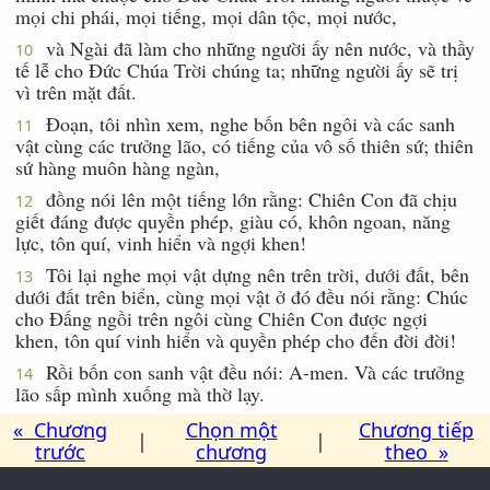
mọi chi phái, mọi tiếng, mọi dân tộc, mọi nước,
và Ngài đã làm cho những người ấy nên nước, và thầy
10
tế lễ cho Ðức Chúa Trời chúng ta; những người ấy sẽ trị
vì trên mặt đất.
Ðoạn, tôi nhìn xem, nghe bốn bên ngôi và các sanh
11
vật cùng các trưởng lão, có tiếng của vô số thiên sứ; thiên
sứ hàng muôn hàng ngàn,
đồng nói lên một tiếng lớn rằng: Chiên Con đã chịu
12
giết đáng được quyền phép, giàu có, khôn ngoan, năng
lực, tôn quí, vinh hiển và ngợi khen!
Tôi lại nghe mọi vật dựng nên trên trời, dưới đất, bên
13
dưới đất trên biển, cùng mọi vật ở đó đều nói rằng: Chúc
cho Ðấng ngồi trên ngôi cùng Chiên Con được ngợi
khen, tôn quí vinh hiển và quyền phép cho đến đời đời!
Rồi bốn con sanh vật đều nói: A-men. Và các trưởng
14
lão sấp mình xuống mà thờ lạy.
« Chương
Chọn một
Chương tiếp
|
|
trước
chương
theo »