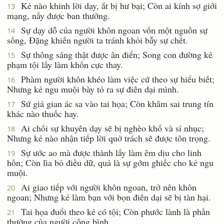
Kẻ nào khinh lời dạy, ắt bị hư bại; Còn ai kính sợ giới
13
mạng, nấy được ban thưởng.
Sự dạy dỗ của người khôn ngoan vốn một nguồn sự
14
sống, Ðặng khiến người ta tránh khỏi bẫy sự chết.
Sự thông sáng thật được ân điển; Song con đường kẻ
15
phạm tội lấy làm khốn cực thay.
Phàm người khôn khéo làm việc cứ theo sự hiểu biết;
16
Nhưng kẻ ngu muội bày tỏ ra sự điên dại mình.
Sứ giả gian ác sa vào tai họa; Còn khâm sai trung tín
17
khác nào thuốc hay.
Ai chối sự khuyên dạy sẽ bị nghèo khổ và sỉ nhục;
18
Nhưng kẻ nào nhận tiếp lời quở trách sẽ được tôn trọng.
Sự ước ao mà được thành lấy làm êm dịu cho linh
19
hồn; Còn lìa bỏ điều dữ, quả là sự gớm ghiếc cho kẻ ngu
muội.
Ai giao tiếp với người khôn ngoan, trở nên khôn
20
ngoan; Nhưng kẻ làm bạn với bọn điên dại sẽ bị tàn hại.
Tai họa đuổi theo kẻ có tội; Còn phước lành là phần
21
thưởng của người công bình.