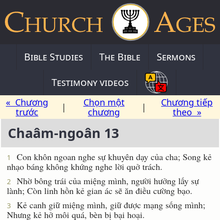
Bible Studies
The Bible
Sermons
Testimony videos
« Chương
Chọn một
Chương tiếp
|
|
trước
chương
theo »
Chaâm-ngoân 13
Con khôn ngoan nghe sự khuyên dạy của cha; Song kẻ
1
nhạo báng không khứng nghe lời quở trách.
Nhờ bông trái của miệng mình, người hưởng lấy sự
2
lành; Còn linh hồn kẻ gian ác sẽ ăn điều cường bạo.
Kẻ canh giữ miệng mình, giữ được mạng sống mình;
3
Nhưng kẻ hở môi quá, bèn bị bại hoại.