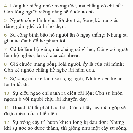
Lòng kẻ biếng nhác mong ước, mà chẳng có chi hết;
4
Còn lòng người siêng năng sẽ được no nê.
Người công bình ghét lời dối trá; Song kẻ hung ác
5
đáng gớm ghê và bị hổ thẹn.
Sự công bình bảo hộ người ăn ở ngay thẳng; Nhưng sự
6
gian ác đánh đổ kẻ phạm tội.
Có kẻ làm bộ giàu, mà chẳng có gì hết; Cũng có người
7
làm bộ nghèo, lại có của cải nhiều.
Giá chuộc mạng sống loài người, ấy là của cải mình;
8
Còn kẻ nghèo chẳng hề nghe lời hăm dọa.
Sự sáng của kẻ lành soi rạng ngời; Nhưng đèn kẻ ác
9
lại bị tắt đi.
Sự kiêu ngạo chỉ sanh ra điều cãi lộn; Còn sự khôn
10
ngoan ở với người chịu lời khuyên dạy.
Hoạch tài ắt phải hao bớt; Còn ai lấy tay thâu góp sẽ
11
được thêm của nhiều lên.
Sự trông cậy trì hưỡn khiến lòng bị đau đớn; Nhưng
12
khi sự ước ao được thành, thì giống như một cây sự sống.