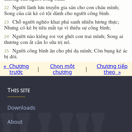
Người lành lưu truyền gia sản cho con cháu mình;
22
Song của cải kẻ có tội dành cho người công bình.
Chỗ người nghèo khai phá sanh nhiều lương thực;
23
Nhưng có kẻ bị tiêu mất tại vì thiếu sự công bình;
Người nào kiêng roi vọt ghét con trai mình; Song ai
24
thương con ắt cần lo sửa trị nó.
Người công bình ăn cho phỉ dạ mình; Còn bụng kẻ ác
25
bị đói.
« Chương
Chọn một
Chương tiếp
|
|
trước
chương
theo »
This site
Downloads
About