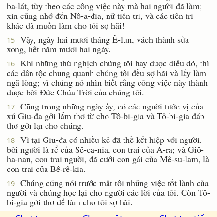
ba-lát, tùy theo các công việc này mà hai người đã làm;
xin cũng nhớ đến Nô-a-đia, nữ tiên tri, và các tiên tri
khác đã muốn làm cho tôi sợ hãi!
Vậy, ngày hai mươi tháng Ê-lun, vách thành sửa
15
xong, hết năm mươi hai ngày.
Khi những thù nghịch chúng tôi hay được điều đó, thì
16
các dân tộc chung quanh chúng tôi đều sợ hãi và lấy làm
ngã lòng; vì chúng nó nhìn biết rằng công việc này thành
được bởi Ðức Chúa Trời của chúng tôi.
Cũng trong những ngày ấy, có các người tước vị của
17
xứ Giu-đa gởi lắm thơ từ cho Tô-bi-gia và Tô-bi-gia đáp
thơ gởi lại cho chúng.
Vì tại Giu-đa có nhiều kẻ đã thề kết hiệp với người,
18
bởi người là rể của Sê-ca-nia, con trai của A-ra; và Giô-
ha-nan, con trai người, đã cưới con gái của Mê-su-lam, là
con trai của Bê-rê-kia.
Chúng cũng nói trước mặt tôi những việc tốt lành của
19
người và chúng học lại cho người các lời của tôi. Còn Tô-
bi-gia gởi thơ để làm cho tôi sợ hãi.