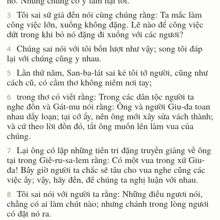
Tôi sai sứ giả đến nói cùng chúng rằng: Ta mắc làm
3
công việc lớn, xuống không đặng. Lẽ nào để công việc
dứt trong khi bỏ nó đặng đi xuống với các ngươi?
Chúng sai nói với tôi bốn lượt như vậy; song tôi đáp
4
lại với chúng cũng y nhau.
Lần thứ năm, San-ba-lát sai kẻ tôi tớ người, cũng như
5
cách cũ, có cầm thơ không niêm nơi tay;
trong thơ có viết rằng: Trong các dân tộc người ta
6
nghe đồn và Gát-mu nói rằng: Ông và người Giu-đa toan
nhau dấy loạn; tại cớ ấy, nên ông mới xây sửa vách thành;
và cứ theo lời đồn đó, tất ông muốn lên làm vua của
chúng.
Lại ông có lặp những tiên tri đặng truyền giảng về ông
7
tại trong Giê-ru-sa-lem rằng: Có một vua trong xứ Giu-
đa! Bây giờ người ta chắc sẽ tâu cho vua nghe cũng các
việc ấy; vậy, hãy đến, để chúng ta nghị luận với nhau.
Tôi sai nói với người ta rằng: Những điều ngươi nói,
8
chẳng có ai làm chút nào; nhưng chánh trong lòng ngươi
có đặt nó ra.