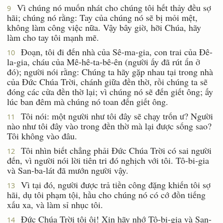
Vì chúng nó muốn nhát cho chúng tôi hết thảy đều sợ
9
hãi; chúng nó rằng: Tay của chúng nó sẽ bị mỏi mệt,
không làm công việc nữa. Vậy bây giờ, hỡi Chúa, hãy
làm cho tay tôi mạnh mẽ.
Ðoạn, tôi đi đến nhà của Sê-ma-gia, con trai của Ðê-
10
la-gia, cháu của Mê-hê-ta-bê-ên (người ấy đã rút ẩn ở
đó); người nói rằng: Chúng ta hãy gặp nhau tại trong nhà
của Ðức Chúa Trời, chánh giữa đền thờ, rồi chúng ta sẽ
đóng các cửa đền thờ lại; vì chúng nó sẽ đến giết ông; ấy
lúc ban đêm mà chúng nó toan đến giết ông.
Tôi nói: một người như tôi đây sẽ chạy trốn ư? Người
11
nào như tôi đây vào trong đền thờ mà lại được sống sao?
Tôi không vào đâu.
Tôi nhìn biết chẳng phải Ðức Chúa Trời có sai người
12
đến, vì người nói lời tiên tri đó nghịch với tôi. Tô-bi-gia
và San-ba-lát đã mướn người vậy.
Vì tại đó, người được trả tiền công đặng khiến tôi sợ
13
hãi, dụ tôi phạm tội, hầu cho chúng nó có cớ đồn tiếng
xấu xa, và làm sỉ nhục tôi.
Ðức Chúa Trời tôi ôi! Xin hãy nhớ Tô-bi-gia và San-
14