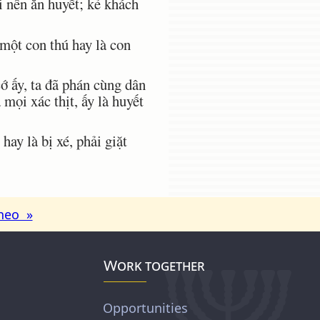
 nên ăn huyết; kẻ khách
một con thú hay là con
ớ ấy, ta đã phán cùng dân
mọi xác thịt, ấy là huyết
ay là bị xé, phải giặt
heo »
Work together
Opportunities