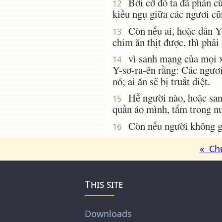
Bởi cớ đó ta đã phán cù
12
kiều ngụ giữa các ngươi cũ
Còn nếu ai, hoặc dân Y-s
13
chim ăn thịt được, thì phải 
vì sanh mạng của mọi xác
14
Y-sơ-ra-ên rằng: Các ngươi
nó; ai ăn sẽ bị truất diệt.
Hễ người nào, hoặc sanh 
15
quần áo mình, tắm trong nướ
Còn nếu người không giặ
16
« Ch
This site
Downloads