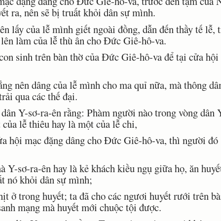
c đặng dâng cho Ðức Giê-hô-va, trước đền tạm của Ngà
t ra, nên sẽ bị truất khỏi dân sự mình.
 lấy của lễ mình giết ngoài đồng, dẫn đến thầy tế lễ,
 lên làm của lễ thù ân cho Ðức Giê-hô-va.
con sinh trên bàn thờ của Ðức Giê-hô-va để tại cửa hộ
g nên dâng của lễ mình cho ma quỉ nữa, mà thông dâ
rải qua các thế đại.
dân Y-sơ-ra-ên rằng: Phàm người nào trong vòng dân Y
của lễ thiêu hay là một của lễ chi,
 hội mạc đặng dâng cho Ðức Giê-hô-va, thì người đó sẽ
-sơ-ra-ên hay là kẻ khách kiều ngụ giữa họ, ăn huyết 
ất nó khỏi dân sự mình;
t ở trong huyết; ta đã cho các ngươi huyết rưới trên bà
 sanh mạng mà huyết mới chuộc tội được.