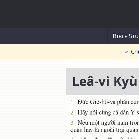
Bible Stu
« Ch
Leâ-vi Kyù
Ðức Giê-hô-va phán cùn
1
Hãy nói cùng cả dân Y-sơ
2
Nếu một người nam trong 
3
quân hay là ngoài trại quân