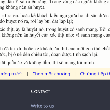
ng dân Y-sơ-ra-ên rằng: Trong vòng các ngươi không ai
ng không nên ăn huyết.
ơ-ra-ên. hoặc kẻ khách kiều ngụ giữa họ, đi săn được 
đổ huyết nó ra, rồi lấy bụi đất lấp lại;
 thịt, ấy là huyết nó, trong huyết có sanh mạng. Bởi c
 không nên ăn huyết của xác thịt nào; vì sanh mạng của 
đẻ tại xứ, hoặc kẻ khách, ăn thịt của một con thú chết h
c, bị ô uế đến chiều tối, đoạn được tinh sạch lại.
t quần áo và không tắm, thì sẽ mang tội mình.
ương trước
|
Chọn một chương
|
Chương tiếp t
Contact
Write to us