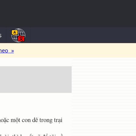
s
heo »
oặc một con dê trong trại