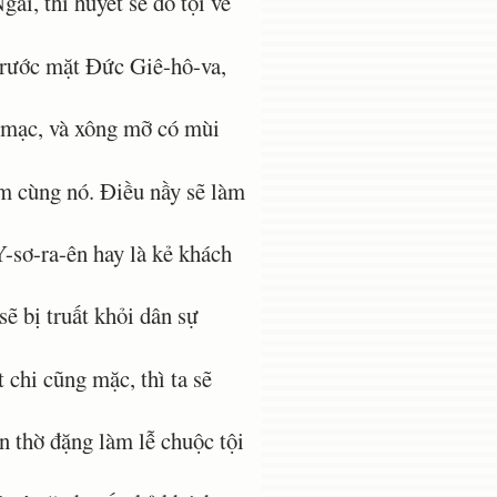
i, thì huyết sẽ đổ tội về
 trước mặt Ðức Giê-hô-va,
i mạc, và xông mỡ có mùi
m cùng nó. Ðiều nầy sẽ làm
-sơ-ra-ên hay là kẻ khách
 bị truất khỏi dân sự
chi cũng mặc, thì ta sẽ
n thờ đặng làm lễ chuộc tội