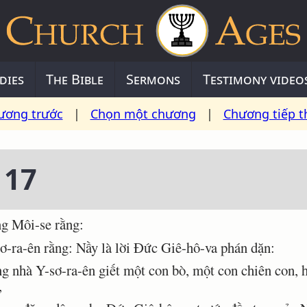
dies
The Bible
Sermons
Testimony video
ương trước
|
Chọn một chương
|
Chương tiếp t
 17
g Môi-se rằng:
-ra-ên rằng: Nầy là lời Ðức Giê-hô-va phán dặn:
nhà Y-sơ-ra-ên giết một con bò, một con chiên con, h
,