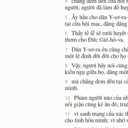
chẳng đem đến cửa hội mạ
4
người; người đã làm đổ huyế
Ấy hầu cho dân Y-sơ-ra-ên
5
tại cửa hội mạc, đặng dâng
Thầy tế lễ sẽ rưới huyết 
6
thơm cho Ðức Giê-hô-va.
Dân Y-sơ-ra-ên cũng chẳn
7
một lệ định đời đời cho họ t
Vậy, ngươi hãy nói cùng 
8
kiều ngụ giữa họ, dâng một 
mà chẳng đem đến tại cửa
9
mình.
Phàm người nào của nhà Y
10
nổi giận cùng kẻ ăn đó, tru
vì sanh mạng của xác thị
11
cho linh hồn mình; vì nhờ