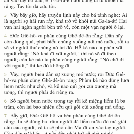
rằng: Tay tôi đã cứu tôi.
Vậy bây giờ, hãy truyền lịnh nầy cho bá tánh nghe: Ai
3
là người sợ hãi run rẩy, khá trở về khỏi núi Ga-la-át! Hai
vạn hai ngàn người bèn trở về, còn một vạn người ở lại.
Ðức Giê-hô-va phán cùng Ghê-đê-ôn rằng: Dân hãy
4
còn đông quá, phải biểu chúng xuống nơi mé nước, rồi ta
sẽ vì ngươi thử chúng nó tại đó. Hễ kẻ nào ta phán với
ngươi rằng: "Nó khá đi với ngươi," thì nó sẽ đi theo
ngươi; còn kẻ nào ta phán cùng ngươi rằng: "Nó chớ đi
với ngươi," thì kẻ đó không đi.
Vậy, người biểu dân sự xuống mé nước; rồi Ðức Giê-
5
hô-va phán cùng Ghê-đê-ôn rằng: Phàm kẻ nào dùng lưỡi
liếm nước như chó, và kẻ nào quì gối cúi xuống mà
uống, thì ngươi phải để riêng ra.
Số người bụm nước trong tay rồi kê miệng liếm là ba
6
trăm, còn lại bao nhiêu đều quì gối cúi xuống mà uống.
Bấy giờ, Ðức Giê-hô-va bèn phán cùng Ghê-đê-ôn
7
rằng: Ta sẽ dùng ba trăm người đã liếm nước đó mà giải
cứu các ngươi, và ta sẽ phó dân Ma-đi-an vào tay ngươi.
Còn dân sự khác, ai nấy đều phải trở về nhà mình!