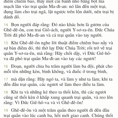
điềm chiêm bao, thấy một cái bánh nhỏ bẳng bột lúa
mạch lăn vào trại quân Ma-đi-an: nó lăn đến một trại,
đụng làm cho trại ngã, lật ngược trên lộn dưới, nên trại bị
đánh đổ.
Bọn người đáp rằng: Ðó nào khác hơn là gươm của
14
Ghê-đê-ôn, con trai Giô-ách, người Y-sơ-ra-ên. Ðức Chúa
Trời đã phó Ma-đi-an và cả trại quân vào tay người.
Khi Ghê-đê-ôn nghe lời thuật điềm chiêm bao nầy và
15
sự bàn điềm đó, thì thờ lạy Ðức Chúa Trời; rồi trở về trại
quân Y-sơ-ra-ên, mà rằng: Hãy chổi dậy, vì Ðức Giê-hô-
va đã phó trại quân Ma-đi-an vào tay các ngươi!
Ðoạn, người chia ba trăm người làm ba đội, phát cho
16
mỗi tên những kèn, bình không, và đuốc ở trong bình,
mà dặn rằng: Hãy ngó ta, và làm y như ta làm; khi ta
17
đến đầu trại quân, các ngươi sẽ làm theo điều ta làm.
Khi ta và những kẻ theo ta thổi kèn, thì các ngươi
18
cũng sẽ thổi kèn ở khắp xung quanh trại quân, và reo lên
rằng: Vì Ðức Giê-hô-va và vì Ghê-đê-ôn!
Ghê-đê-ôn và một trăm quân theo người đi đến đầu
19
trại quân vào lúc canh ba, hồi mới giao canh. Chúng thổi