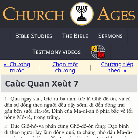
Bible Studies
The Bible
Sermons
Testimony videos
« Chương
Chọn một
Chương tiếp
|
|
trước
chương
theo »
Caùc Quan Xeùt 7
Qua ngày sau, Giê-ru-ba-anh, tức là Ghê-đê-ôn, và cả
1
dân sự đồng theo người đều dậy sớm, đi đến đóng trại
gần bên suối Ha-rốt. Dinh của Ma-đi-an ở phía bắc về lối
nổng Mô-rê, trong trũng.
Ðức Giê-hô-va phán cùng Ghê-đê-ôn rằng: Ðạo binh
2
đi theo ngươi lấy làm đông quá, ta chẳng phó dân Ma-đi-
an vào tay nó đâu, e Y-sơ-ra-ên đối cùng ta tự khoe mà