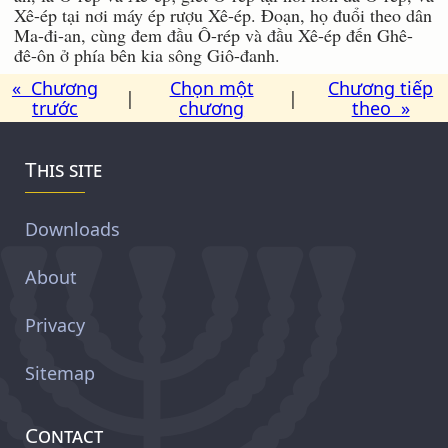
Xê-ép tại nơi máy ép rượu Xê-ép. Ðoạn, họ đuổi theo dân
Ma-đi-an, cùng đem đầu Ô-rép và đầu Xê-ép đến Ghê-
đê-ôn ở phía bên kia sông Giô-đanh.
« Chương
Chọn một
Chương tiếp
|
|
trước
chương
theo »
This site
Downloads
About
Privacy
Sitemap
Contact