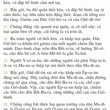
kèn, và đập bể bình cầm nơi tay.
Bấy giờ, ba đội quân thổi kèn, và đập bể bình, tay tả
20
cầm đuốc, tay hữu nắm kèn đặng thổi; đoạn cất tiếng reo
lên rằng: Gươm của Ðức Giê-hô-va và của Ghê-đê-ôn!
Chúng đứng vây quanh trại quân, ai cứ chỗ nấy; cả
21
trại quân bèn vỡ chạy, cất tiếng la và trốn đi.
Ba trăm người cứ thổi kèn, và khắp trại quân, Ðức
22
Giê-hô-va khiến trở gươm của mỗi người chém lẫn bạn
mình. Ðạo-binh chạy trốn đến Bết-si-ta, về hướng Xê-rê-
ra, cho đến bờ cõi A-bên-Mê-hô-la gần Ta-bát.
Người Y-sơ-ra-ên, tức những người chi phái Nép-ta-li,
23
A-se và Ma-na-se hiệp lại mà đuổi theo dân Ma-đi-an.
Bấy giờ, Ghê-đê-ôn sai sứ vào khắp núi Ép-ra-im
24
đặng nói rằng: Hãy xuống đón dân Ma-đi-an, chận đường
chúng nó qua sông, cho đến Bết-Ba-ra và các chỗ cạn
của Giô-đanh. Vậy, các người Ép-ra-im hiệp lại, chiếm
các bến cho đến Bết-Ba-ra, cùng những chỗ cạn của Giô-
đanh.
Chúng cũng bắt được hai quan trưởng của dân Ma-đi-
25
an, là Ô-rép và Xê-ép; giết Ô-rép tại nơi hòn đá Ô-rép, và