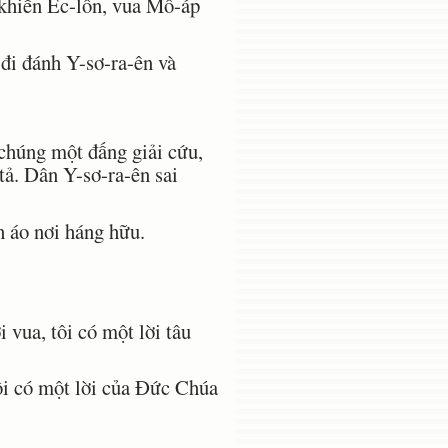
khiến Éc-lôn, vua Mô-áp
i đánh Y-sơ-ra-ên và
chúng một đấng giải cứu,
 tả. Dân Y-sơ-ra-ên sai
h áo nơi háng hữu.
vua, tôi có một lời tâu
ôi có một lời của Ðức Chúa