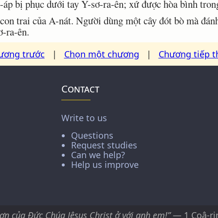
p bị phục dưới tay Y-sơ-ra-ên; xứ được hòa bình tro
on trai của A-nát. Người dùng một cây đót bò mà đánh
ơ-ra-ên.
ương trước
|
Chọn một chương
|
Chương tiếp t
Contact
Write to us
Questions
Request studies
Can we help?
Help us improve
ơn của Ðức Chúa Jêsus Christ ở với anh em!”
— 1 Coâ-ri