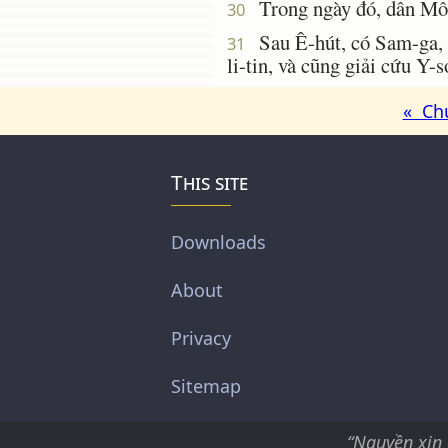
Trong ngày đó, dân Mô-á
30
Sau Ê-hút, có Sam-ga, c
31
li-tin, và cũng giải cứu Y-s
« Ch
This site
Downloads
About
Privacy
Sitemap
“Nguyền xin 