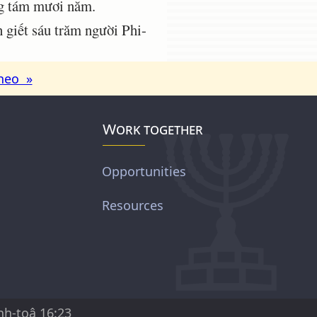
ng tám mươi năm.
 giết sáu trăm người Phi-
heo »
Work together
Opportunities
Resources
nh-toâ 16:23