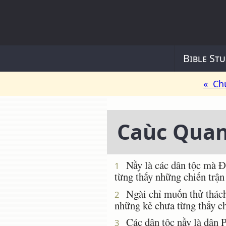
Bible Stu
« Ch
Caùc Quan
Nầy là các dân tộc mà Ðứ
1
từng thấy những chiến trận
Ngài chỉ muốn thử thách c
2
những kẻ chưa từng thấy ch
Các dân tộc nầy là dân Ph
3