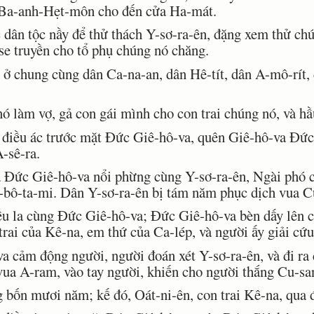
úi Ba-anh-Hẹt-môn cho đến cửa Ha-mát.
ân tộc nầy để thử thách Y-sơ-ra-ên, đặng xem thử chú
se truyền cho tổ phụ chúng nó chăng.
 chung cùng dân Ca-na-an, dân Hê-tít, dân A-mô-rít, d
 làm vợ, gả con gái mình cho con trai chúng nó, và hầ
điều ác trước mặt Ðức Giê-hô-va, quên Giê-hô-va Ðức
-sê-ra.
 Ðức Giê-hô-va nổi phừng cùng Y-sơ-ra-ên, Ngài phó 
-bô-ta-mi. Dân Y-sơ-ra-ên bị tám năm phục dịch vua C
u la cùng Ðức Giê-hô-va; Ðức Giê-hô-va bèn dấy lên 
 trai của Kê-na, em thứ của Ca-lép, và người ấy giải cứu
cảm động người, người đoán xét Y-sơ-ra-ên, và đi ra 
vua A-ram, vào tay người, khiến cho người thắng Cu-sa
bốn mươi năm; kế đó, Oát-ni-ên, con trai Kê-na, qua đ