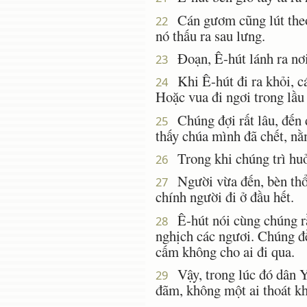
Cán gươm cũng lút theo 
22
nó thấu ra sau lưng.
Ðoạn, Ê-hút lánh ra nơi 
23
Khi Ê-hút đi ra khỏi, cá
24
Hoặc vua đi ngơi trong lầu
Chúng đợi rất lâu, đến đ
25
thấy chúa mình đã chết, nằm
Trong khi chúng trì huởn
26
Người vừa đến, bèn thổi
27
chính người đi ở đầu hết.
Ê-hút nói cùng chúng rằ
28
nghịch các ngươi. Chúng đ
cấm không cho ai đi qua.
Vậy, trong lúc đó dân Y
29
đãm, không một ai thoát kh