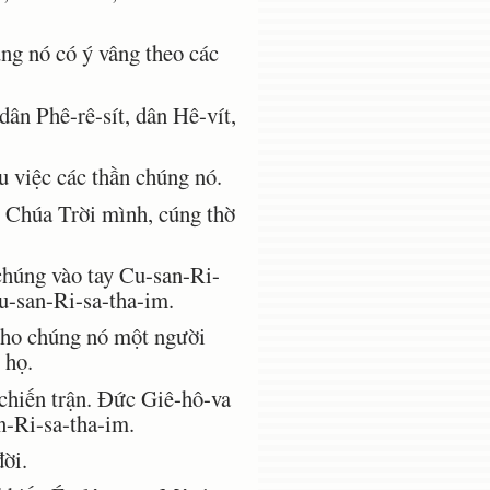
ng nó có ý vâng theo các
ân Phê-rê-sít, dân Hê-vít,
u việc các thần chúng nó.
 Chúa Trời mình, cúng thờ
chúng vào tay Cu-san-Ri-
u-san-Ri-sa-tha-im.
cho chúng nó một người
 họ.
chiến trận. Ðức Giê-hô-va
n-Ri-sa-tha-im.
ời.