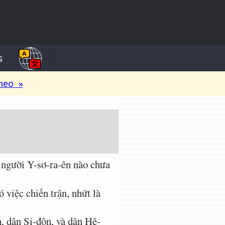
s
heo »
 người Y-sơ-ra-ên nào chưa
việc chiến trận, nhứt là
, dân Si-đôn, và dân Hê-