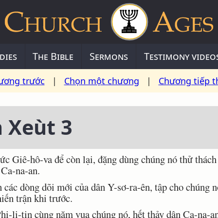
dies
The Bible
Sermons
Testimony video
ương trước
|
Chọn một chương
|
Chương tiếp t
 Xeùt 3
c Giê-hô-va để còn lại, đặng dùng chúng nó thử thách
 Ca-na-an.
ác dòng dõi mới của dân Y-sơ-ra-ên, tập cho chúng nó 
iến trận khi trước.
i-li-tin cùng năm vua chúng nó, hết thảy dân Ca-na-an