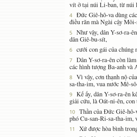
vít ở tại núi Li-ban, từ n
Ðức Giê-hô-va dùng các d
4
điều răn mà Ngài cậy Môi-
Như vậy, dân Y-sơ-ra-ên ở
5
dân Giê-bu-sít,
cưới con gái của chúng nó
6
Dân Y-sơ-ra-ên còn làm 
7
các hình tượng Ba-anh và A
Vì vậy, cơn thạnh nộ của
8
sa-tha-im, vua nước Mê-sô
Kế ấy, dân Y-sơ-ra-ên kê
9
giải cứu, là Oát-ni-ên, con
Thần của Ðức Giê-hô-va 
10
phó Cu-san-Ri-sa-tha-im, 
Xứ được hòa bình trong 
11