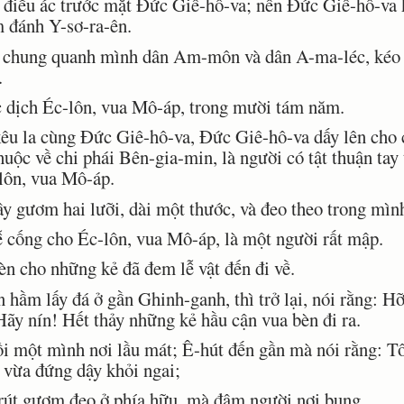
điều ác trước mặt Ðức Giê-hô-va; nên Ðức Giê-hô-va 
m đánh Y-sơ-ra-ên.
chung quanh mình dân Am-môn và dân A-ma-léc, kéo đ
.
 dịch Éc-lôn, vua Mô-áp, trong mười tám năm.
u la cùng Ðức Giê-hô-va, Ðức Giê-hô-va dấy lên cho 
thuộc về chi phái Bên-gia-min, là người có tật thuận tay
lôn, vua Mô-áp.
y gươm hai lưỡi, dài một thước, và đeo theo trong mìn
cống cho Éc-lôn, vua Mô-áp, là một người rất mập.
n cho những kẻ đã đem lễ vật đến đi về.
m lấy đá ở gần Ghinh-ganh, thì trở lại, nói rằng: Hỡi 
Hãy nín! Hết thảy những kẻ hầu cận vua bèn đi ra.
 một mình nơi lầu mát; Ê-hút đến gần mà nói rằng: T
n vừa đứng dậy khỏi ngai;
 rút gươm đeo ở phía hữu, mà đâm người nơi bụng.