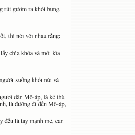
g rút gươm ra khỏi bụng,
t, thì nói với nhau rằng:
lấy chìa khóa và mở: kìa
.
người xuống khỏi núi và
ngươi dân Mô-áp, là kẻ thù
nh, là đường đi đến Mô-áp,
y đều là tay mạnh mẽ, can