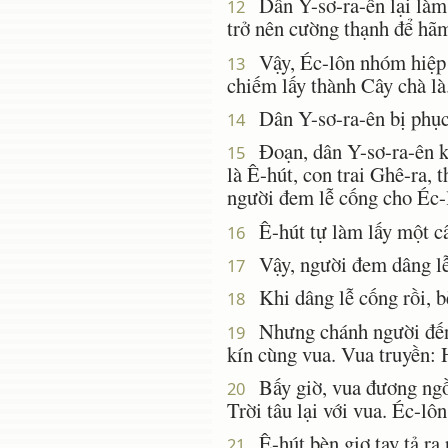
Dân Y-sơ-ra-ên lại làm 
12
trở nên cường thạnh để hã
Vậy, Éc-lôn nhóm hiệp 
13
chiếm lấy thành Cây chà là
Dân Y-sơ-ra-ên bị phục
14
Ðoạn, dân Y-sơ-ra-ên kê
15
là Ê-hút, con trai Ghê-ra, 
người đem lễ cống cho Éc-
Ê-hút tự làm lấy một câ
16
Vậy, người đem dâng lễ 
17
Khi dâng lễ cống rồi, bè
18
Nhưng chánh người đến hầ
19
kín cùng vua. Vua truyền: 
Bấy giờ, vua đương ngồi
20
Trời tâu lại với vua. Éc-lô
Ê-hút bèn giơ tay tả ra
21