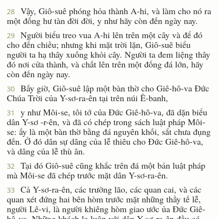
Vậy, Giô-suê phóng hỏa thành A-hi, và làm cho nó ra
28
một đống hư tàn đời đời, y như hãy còn đến ngày nay.
Người biểu treo vua A-hi lên trên một cây và để đó
29
cho đến chiều; nhưng khi mặt trời lặn, Giô-suê biểu
người ta hạ thây xuống khỏi cây. Người ta đem liệng thây
đó nơi cửa thành, và chất lên trên một đống đá lớn, hãy
còn đến ngày nay.
Bấy giờ, Giô-suê lập một bàn thờ cho Giê-hô-va Ðức
30
Chúa Trời của Y-sơ-ra-ên tại trên núi Ê-banh,
y như Môi-se, tôi tớ của Ðức Giê-hô-va, đã dặn biểu
31
dân Y-sơ -r-ên, và đã có chép trong sách luật pháp Môi-
se: ấy là một bàn thờ bằng đá nguyên khối, sắt chưa đụng
đến. Ở đó dân sự dâng của lễ thiêu cho Ðức Giê-hô-va,
và dâng của lễ thù ân.
Tại đó Giô-suê cũng khắc trên đá một bản luật pháp
32
mà Môi-se đã chép trước mặt dân Y-sơ-ra-ên.
Cả Y-sơ-ra-ên, các trưởng lão, các quan cai, và các
33
quan xét đứng hai bên hòm trước mặt những thầy tế lễ,
người Lê-vi, là người khiêng hòm giao ước ủa Ðức Giê-
hô-va. Những khách lạ luôn với dân Y-sơ-ra-ên đều có