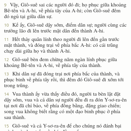
Vậy, Giô-suê sai các người đó đi; họ phục giữa khoảng
9
Bê-tên và A-hi, về phía tây của A-hi; còn Giô-suê đêm
đó ngủ tại giữa dân sự.
Kế ấy, Giô-suê dậy sớm, điểm dân sự; người cùng các
10
trưởng lão đi lên trước mặt dân đến thành A-hi.
Hết thảy quân lính theo người đi lên đến gần trước
11
mặt thành, và đóng trại về phía bắc A-hi: có cái trũng
chạy dài giữa họ và thành A-hi.
Giô-suê bèn đem chừng năm ngàn lính phục giữa
12
khoảng Bê-tên và A-hi, về phía tây của thành.
Khi dân sự đã đóng trại nơi phía bắc của thành, và
13
phục binh về phía tây rồi, thì đêm đó Giô-suê đi xớm tới
trong trũng.
Vua thành ấy vừa thấy điều đó, người ta bèn lật đật
14
dậy sớm, vua và cả dân sự người đều đi ra đón Y-sơ-ra-ên
tại nơi đã chỉ bảo, về phía đồng bằng, đặng giao chiến;
song vua không biết rằng có một đạo binh phục ở phía
sau thành.
Giô-suê và cả Y-sơ-ra-ên để cho chúng nó đánh bại
15