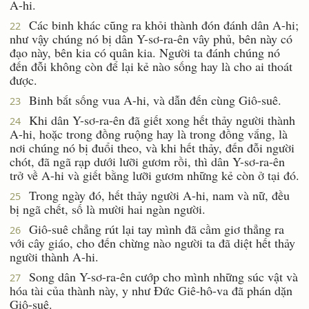
A-hi.
Các binh khác cũng ra khỏi thành đón đánh dân A-hi;
22
như vậy chúng nó bị dân Y-sơ-ra-ên vây phủ, bên này có
đạo này, bên kia có quân kia. Người ta đánh chúng nó
đến đỗi không còn để lại kẻ nào sống hay là cho ai thoát
được.
Binh bắt sống vua A-hi, và dẫn đến cùng Giô-suê.
23
Khi dân Y-sơ-ra-ên đã giết xong hết thảy người thành
24
A-hi, hoặc trong đồng ruộng hay là trong đồng vắng, là
nơi chúng nó bị đuổi theo, và khi hết thảy, đến đỗi người
chót, đã ngã rạp dưới lưỡi gươm rồi, thì dân Y-sơ-ra-ên
trở về A-hi và giết bằng lưỡi gươm những kẻ còn ở tại đó.
Trong ngày đó, hết thảy người A-hi, nam và nữ, đều
25
bị ngã chết, số là mười hai ngàn người.
Giô-suê chẳng rút lại tay mình đã cầm giơ thẳng ra
26
với cây giáo, cho đến chừng nào người ta đã diệt hết thảy
người thành A-hi.
Song dân Y-sơ-ra-ên cướp cho mình những súc vật và
27
hóa tài của thành này, y như Ðức Giê-hô-va đã phán dặn
Giô-suê.