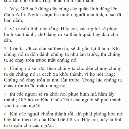
Vậy, Giô-suê đứng dậy cùng các quân lính đặng lên
3
đánh A-hi. Người chọn ba muôn người mạnh dạn, sai đi
ban đêm,
và truyền lịnh này rằng: Hãy coi, các ngươi sẽ phục
4
binh sau thành; chớ dang ra xa thành quá, hãy dàn cho
sẵn.
Còn ta với cả dân sự theo ta, sẽ đi gần lại thành. Khi
5
chúng nó ra đón đánh chúng ta như lần trước, thì chúng
ta sẽ chạy trốn trước mặt chúng nó.
Chúng nó sẽ rượt theo chúng ta cho đến chừng chúng
6
ta dụ chúng nó ra cách xa khỏi thành; vì họ nói rằng:
Chúng nó chạy trốn ta như lần trước. Trong lúc chúng ta
chạy trốn trước mặt chúng nó,
thì các ngươi sẽ ra khỏi nơi phục binh mà hãm lấy
7
thành; Giê-hô-va Ðức Chúa Trời các ngươi sẽ phó thành
vào tay các ngươi.
Khi các ngươi chiếm thành rồi, thì phải phóng hỏa nó;
8
hãy làm theo lời của Ðức Giê-hô-va. Hãy coi, này là lịnh
ta truyền cho các ngươi.