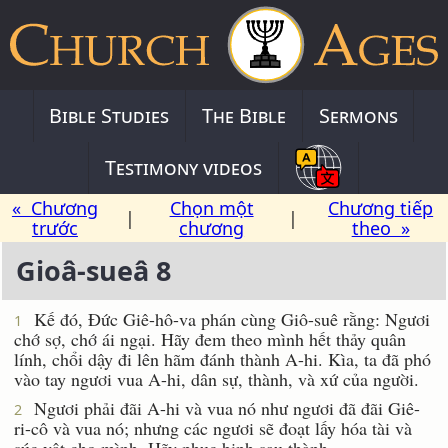
Bible Studies
The Bible
Sermons
Testimony videos
« Chương
Chọn một
Chương tiếp
|
|
trước
chương
theo »
Gioâ-sueâ 8
Kế đó, Ðức Giê-hô-va phán cùng Giô-suê rằng: Ngươi
1
chớ sợ, chớ ái ngại. Hãy đem theo mình hết thảy quân
lính, chổi dậy đi lên hãm đánh thành A-hi. Kìa, ta đã phó
vào tay ngươi vua A-hi, dân sự, thành, và xứ của người.
Ngươi phải đãi A-hi và vua nó như ngươi đã đãi Giê-
2
ri-cô và vua nó; nhưng các ngươi sẽ đoạt lấy hóa tài và
súc vật cho mình. Hãy phục binh sau thành.