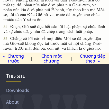
mặt tại đó, phân nửa này ở về phía núi Ga-ri-xim, và
phân nửa kia ở về phía núi Ê-banh, tùy theo lịnh mà Môi-
se, tôi tớ của Ðức Giê-hô-va, trước đã truyền cho chúc
phước dân Y-sơ-ra-ên.
Ðoạn, Giô-suê đọc hết các lời luật pháp, sự chúc lành
34
và sự chúc dữ, y như đã chép trong sách luật pháp.
Chẳng có lời nào về mọi điều Môi-se đã truyền dặn
35
mà Giô-suê không đọc tại trước mặt cả hội chúng Y-sơ-
ra-ên, trước mặt đờn bà, con nít, và khách lạ ở giữa họ.
« Chương
Chọn một
Chương tiếp
|
|
trước
chương
theo »
This site
Downloads
About