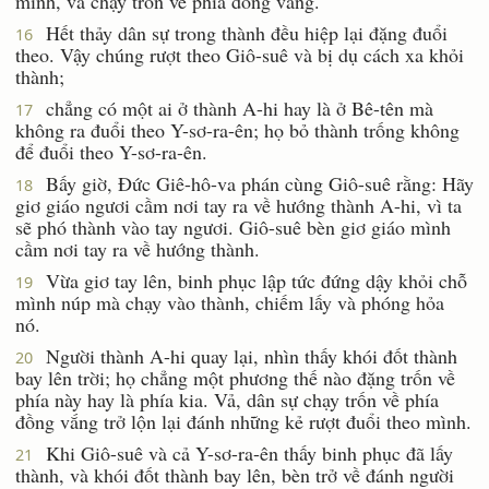
mình, và chạy trốn về phía đồng vắng.
Hết thảy dân sự trong thành đều hiệp lại đặng đuổi
16
theo. Vậy chúng rượt theo Giô-suê và bị dụ cách xa khỏi
thành;
chẳng có một ai ở thành A-hi hay là ở Bê-tên mà
17
không ra đuổi theo Y-sơ-ra-ên; họ bỏ thành trống không
để đuổi theo Y-sơ-ra-ên.
Bấy giờ, Ðức Giê-hô-va phán cùng Giô-suê rằng: Hãy
18
giơ giáo ngươi cầm nơi tay ra về hướng thành A-hi, vì ta
sẽ phó thành vào tay ngươi. Giô-suê bèn giơ giáo mình
cầm nơi tay ra về hướng thành.
Vừa giơ tay lên, binh phục lập tức đứng dậy khỏi chỗ
19
mình núp mà chạy vào thành, chiếm lấy và phóng hỏa
nó.
Người thành A-hi quay lại, nhìn thấy khói đốt thành
20
bay lên trời; họ chẳng một phương thế nào đặng trốn về
phía này hay là phía kia. Vả, dân sự chạy trốn về phía
đồng vắng trở lộn lại đánh những kẻ rượt đuổi theo mình.
Khi Giô-suê và cả Y-sơ-ra-ên thấy binh phục đã lấy
21
thành, và khói đốt thành bay lên, bèn trở về đánh người