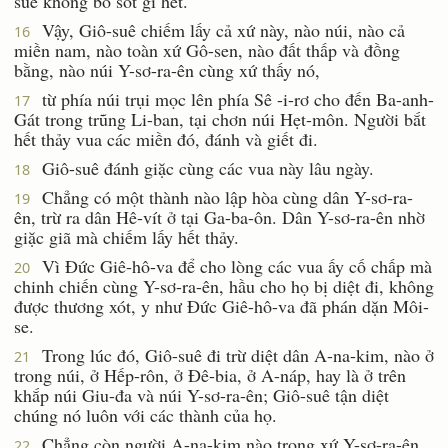
suê không bỏ sót gì hết.
Vậy, Giô-suê chiếm lấy cả xứ này, nào núi, nào cả
16
miền nam, nào toàn xứ Gô-sen, nào đất thấp và đồng
bằng, nào núi Y-sơ-ra-ên cùng xứ thấy nó,
từ phía núi trụi mọc lên phía Sê -i-rơ cho đến Ba-anh-
17
Gát trong trũng Li-ban, tại chơn núi Hẹt-môn. Người bắt
hết thảy vua các miền đó, đánh và giết đi.
Giô-suê đánh giặc cùng các vua này lâu ngày.
18
Chẳng có một thành nào lập hòa cùng dân Y-sơ-ra-
19
ên, trừ ra dân Hê-vít ở tại Ga-ba-ôn. Dân Y-sơ-ra-ên nhờ
giặc giã mà chiếm lấy hết thảy.
Vì Ðức Giê-hô-va để cho lòng các vua ấy cố chấp mà
20
chinh chiến cùng Y-sơ-ra-ên, hầu cho họ bị diệt đi, không
được thương xót, y như Ðức Giê-hô-va đã phán dặn Môi-
se.
Trong lúc đó, Giô-suê đi trừ diệt dân A-na-kim, nào ở
21
trong núi, ở Hếp-rôn, ở Ðê-bia, ở A-náp, hay là ở trên
khắp núi Giu-đa và núi Y-sơ-ra-ên; Giô-suê tận diệt
chúng nó luôn với các thành của họ.
Chẳng còn người A-na-kim nào trong xứ Y-sơ-ra-ên,
22