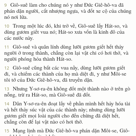
Giô-suê làm cho chúng nó y như Ðức Giê-hô-va đã
9
phán dặn người, cắt nhượng ngựa, và đốt xe cộ của chúng
nó nơi lửa.
Trong một lúc đó, khi trở về, Giô-suê lấy Hát-so, và
10
dùng gươm giết vua nó; Hát-so xưa vốn là kinh đô của
các nước này.
Giô-suê và quân lính dùng lưỡi gươm giết hết thảy
11
người ở trong thành, chẳng còn lại vật chi có hơi thở, và
người phóng hỏa thành Hát-so.
Giô-suê cũng bắt các vua nầy, dùng lưỡi gươm giết
12
đi, và chiếm các thành của họ mà diệt đi, y như Môi-se
tôi tớ của Ðức Giê-hô-va, đã truyền dặn.
Nhưng Y-sơ-ra-ên không đốt một thành nào ở trên gò
13
nỗng, trừ ra Hát-so, mà Giô-suê đã đốt.
Dân Y-sơ-ra-ên đoạt lấy về phần mình hết hảy hóa tài
14
và hết thảy súc vật của các thành này; nhưng dùng lưỡi
gươm giết mọi loài người cho đến chừng đã diệt hết,
chẳng còn để lại vật nào có hơi thở.
Mạng lịnh mà Ðức Giê-hô-va phán dặn Môi-se, Giô-
15