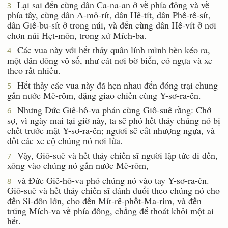
Lại sai đến cùng dân Ca-na-an ở về phía đông và về
3
phía tây, cùng dân A-mô-rít, dân Hê-tít, dân Phê-rê-sít,
dân Giê-bu-sít ở trong núi, và đến cùng dân Hê-vít ở nơi
chơn núi Hẹt-môn, trong xứ Mích-ba.
Các vua này với hết thảy quân lính mình bèn kéo ra,
4
một dân đông vô số, như cát nơi bờ biển, có ngựa và xe
theo rất nhiều.
Hết thảy các vua này đã hẹn nhau đến đóng trại chung
5
gần nước Mê-rôm, đặng giao chiến cùng Y-sơ-ra-ên.
Nhưng Ðức Giê-hô-va phán cùng Giô-suê rằng: Chớ
6
sợ, vì ngày mai tại giờ này, ta sẽ phó hết thảy chúng nó bị
chết trước mặt Y-sơ-ra-ên; ngươi sẽ cắt nhượng ngựa, và
đốt các xe cộ chúng nó nơi lửa.
Vậy, Giô-suê và hết thảy chiến sĩ người lập tức đi đến,
7
xông vào chúng nó gần nước Mê-rôm,
và Ðức Giê-hô-va phó chúng nó vào tay Y-sơ-ra-ên.
8
Giô-suê và hết thảy chiến sĩ đánh đuổi theo chúng nó cho
đến Si-đôn lớn, cho đến Mít-rê-phốt-Ma-rim, và đến
trũng Mích-va về phía đông, chẳng để thoát khỏi một ai
hết.