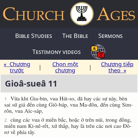
Bible Studies
The Bible
Sermons
Testimony videos
« Chương
Chọn một
Chương tiếp
|
|
trước
chương
theo »
Gioâ-sueâ 11
Vừa khi Gia-bin, vua Hát-so, đã hay các sự này, bèn
1
sai sứ giả đến cùng Giô-báp, vua Ma-đôn, đến cùng Sim-
rôn, vua Aïc-sáp,
cùng các vua ở miền bắc, hoặc ở trên núi, trong đồng,
2
miền nam Ki-nê-rết, xứ thấp, hay là trên các nơi cao Ðô-
rơ về phía tây.