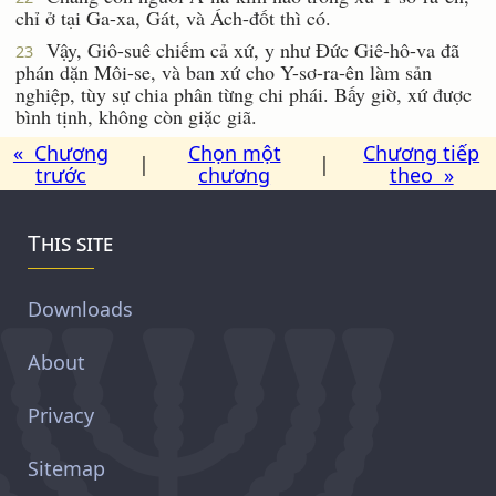
chỉ ở tại Ga-xa, Gát, và Ách-đốt thì có.
Vậy, Giô-suê chiếm cả xứ, y như Ðức Giê-hô-va đã
23
phán dặn Môi-se, và ban xứ cho Y-sơ-ra-ên làm sản
nghiệp, tùy sự chia phân từng chi phái. Bấy giờ, xứ được
bình tịnh, không còn giặc giã.
« Chương
Chọn một
Chương tiếp
|
|
trước
chương
theo »
This site
Downloads
About
Privacy
Sitemap