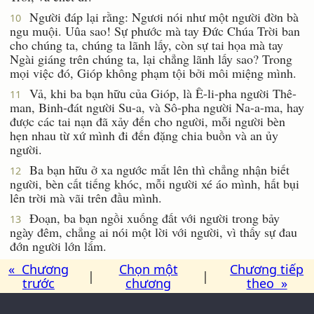
Người đáp lại rằng: Ngươi nói như một người đờn bà
10
ngu muội. Uûa sao! Sự phước mà tay Ðức Chúa Trời ban
cho chúng ta, chúng ta lãnh lấy, còn sự tai họa mà tay
Ngài giáng trên chúng ta, lại chẳng lãnh lấy sao? Trong
mọi việc đó, Gióp không phạm tội bởi môi miệng mình.
Vả, khi ba bạn hữu của Gióp, là Ê-li-pha người Thê-
11
man, Binh-đát người Su-a, và Sô-pha người Na-a-ma, hay
được các tai nạn đã xảy đến cho người, mỗi người bèn
hẹn nhau từ xứ mình đi đến đặng chia buồn và an ủy
người.
Ba bạn hữu ở xa ngước mắt lên thì chẳng nhận biết
12
người, bèn cất tiếng khóc, mỗi người xé áo mình, hất bụi
lên trời mà vãi trên đầu mình.
Ðoạn, ba bạn ngồi xuống đất với người trong bảy
13
ngày đêm, chẳng ai nói một lời với người, vì thấy sự đau
đớn người lớn lắm.
« Chương
Chọn một
Chương tiếp
|
|
trước
chương
theo »