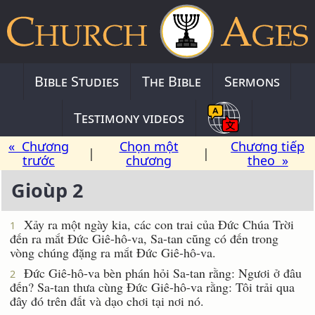
Bible Studies
The Bible
Sermons
Testimony videos
« Chương
Chọn một
Chương tiếp
|
|
trước
chương
theo »
Gioùp 2
Xảy ra một ngày kia, các con trai của Ðức Chúa Trời
1
đến ra mắt Ðức Giê-hô-va, Sa-tan cũng có đến trong
vòng chúng đặng ra mắt Ðức Giê-hô-va.
Ðức Giê-hô-va bèn phán hỏi Sa-tan rằng: Ngươi ở đâu
2
đến? Sa-tan thưa cùng Ðức Giê-hô-va rằng: Tôi trải qua
đây đó trên đất và dạo chơi tại nơi nó.