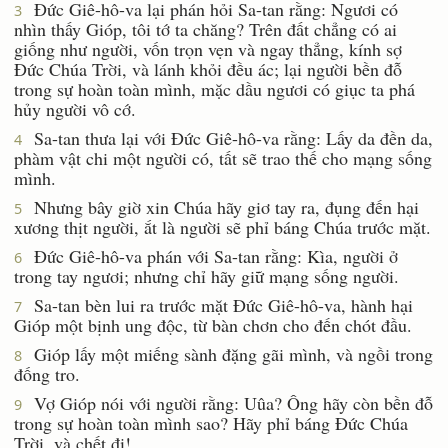
Ðức Giê-hô-va lại phán hỏi Sa-tan rằng: Ngươi có
3
nhìn thấy Gióp, tôi tớ ta chăng? Trên đất chẳng có ai
giống như người, vốn trọn vẹn và ngay thẳng, kính sợ
Ðức Chúa Trời, và lánh khỏi đều ác; lại người bền đỗ
trong sự hoàn toàn mình, mặc dầu ngươi có giục ta phá
hủy người vô cớ.
Sa-tan thưa lại với Ðức Giê-hô-va rằng: Lấy da đền da,
4
phàm vật chi một người có, tất sẽ trao thế cho mạng sống
mình.
Nhưng bây giờ xin Chúa hãy giơ tay ra, đụng đến hại
5
xương thịt người, ắt là người sẽ phỉ báng Chúa trước mặt.
Ðức Giê-hô-va phán với Sa-tan rằng: Kìa, người ở
6
trong tay ngươi; nhưng chỉ hãy giữ mạng sống người.
Sa-tan bèn lui ra trước mặt Ðức Giê-hô-va, hành hại
7
Gióp một bịnh ung độc, từ bàn chơn cho đến chót đầu.
Gióp lấy một miếng sành đặng gãi mình, và ngồi trong
8
đống tro.
Vợ Gióp nói với người rằng: Uûa? Ông hãy còn bền đỗ
9
trong sự hoàn toàn mình sao? Hãy phỉ báng Ðức Chúa
Trời, và chết đi!