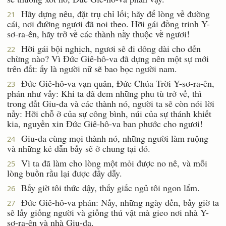
Hãy dựng nêu, đặt trụ chỉ lối; hãy để lòng về đường
21
cái, nơi đường ngươi đã noi theo. Hỡi gái đồng trinh Y-
sơ-ra-ên, hãy trở về các thành nầy thuộc về ngươi!
Hỡi gái bội nghịch, ngươi sẽ đi dông dài cho đến
22
chừng nào? Vì Ðức Giê-hô-va đã dựng nên một sự mới
trên đất: ấy là người nữ sẽ bao bọc người nam.
Ðức Giê-hô-va vạn quân, Ðức Chúa Trời Y-sơ-ra-ên,
23
phán như vầy: Khi ta đã đem những phu tù trở về, thì
trong đất Giu-đa và các thành nó, người ta sẽ còn nói lời
nầy: Hỡi chỗ ở của sự công bình, núi của sự thánh khiết
kia, nguyền xin Ðức Giê-hô-va ban phước cho ngươi!
Giu-đa cùng mọi thành nó, những người làm ruộng
24
và những kẻ dẫn bầy sẽ ở chung tại đó.
Vì ta đã làm cho lòng một mỏi được no nê, và mỗi
25
lòng buồn rầu lại được đầy dẫy.
Bấy giờ tôi thức dậy, thấy giấc ngủ tôi ngon lắm.
26
Ðức Giê-hô-va phán: Nầy, những ngày đến, bấy giờ ta
27
sẽ lấy giống người và giống thú vật mà gieo nơi nhà Y-
sơ-ra-ên và nhà Giu-đa.