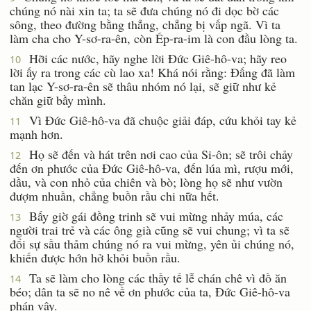
chúng nó nài xin ta; ta sẽ đưa chúng nó đi dọc bờ các
sông, theo đường bằng thẳng, chẳng bị vấp ngã. Vì ta
làm cha cho Y-sơ-ra-ên, còn Ép-ra-im là con đầu lòng ta.
Hỡi các nước, hãy nghe lời Ðức Giê-hô-va; hãy reo
10
lời ấy ra trong các cù lao xa! Khá nói rằng: Ðấng đã làm
tan lạc Y-sơ-ra-ên sẽ thâu nhóm nó lại, sẽ giữ như kẻ
chăn giữ bầy mình.
Vì Ðức Giê-hô-va đã chuộc giải đáp, cứu khỏi tay kẻ
11
mạnh hơn.
Họ sẽ đến và hát trên nơi cao của Si-ôn; sẽ trôi chảy
12
đến ơn phước của Ðức Giê-hô-va, đến lúa mì, rượu mới,
dầu, và con nhỏ của chiên và bò; lòng họ sẽ như vườn
đượm nhuần, chẳng buồn rầu chi nữa hết.
Bấy giờ gái đồng trinh sẽ vui mừng nhảy múa, các
13
người trai trẻ và các ông già cũng sẽ vui chung; vì ta sẽ
đổi sự sầu thảm chúng nó ra vui mừng, yên ủi chúng nó,
khiến được hớn hở khỏi buồn rầu.
Ta sẽ làm cho lòng các thầy tế lễ chán chê vì đồ ăn
14
béo; dân ta sẽ no nê về ơn phước của ta, Ðức Giê-hô-va
phán vậy.