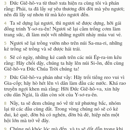
Ðức Giê-hô-va từ thuở xưa hiện ra cùng tôi và phán
3
rằng: Phải, ta đã lấy sự yêu thương đời đời mà yêu ngươi;
nên đã lấy sự nhơn từ mà kéo ngươi đến.
Ta sẽ dựng lại ngươi, thì ngươi sẽ được dựng, hỡi gái
4
đồng trinh Y-sơ-ra-ên! Ngươi sẽ lại cầm trống cơm làm
trang sức, đi làm một với những người nhảy múa vui vẻ.
Ngươi sẽ lại trồng vườn nho trên núi Sa-ma-ri, những
5
kẻ trồng sẽ trồng và sẽ được hái trái.
Sẽ có ngày, những kẻ canh trên các núi Ép-ra-im kêu
6
rằng: Hãy chổi dậy, chúng ta hãy lên núi Si-ôn, đến cùng
Giê-hô-va Ðức Chúa Trời chúng ta!
Ðức Giê-hô-va phán như vầy: Hãy trổi tiếng reo vui vì
7
Gia-cốp; hãy hò hét lên vì dân làm đầu các nước. Khá rao
truyền ngợi khen mà rằng: Hỡi Ðức Giê-hô-va, xin hãy
cứu dân Ngài, là dân còn sót của Y-sơ-ra-ên.
Nầy, ta sẽ đem chúng nó về từ xứ phương bắc, nhóm
8
lại từ các đầu cùng đất. Trong vòng chúng nó sẽ có kẻ
đui, kẻ què, đờn bà có nghén, đờn bà đẻ, hiệp nên một
hội lớn mà trở về đây.
Chúng nó khóc lóc mà đến, và ta sẽ dắt dẫn trong khi
9