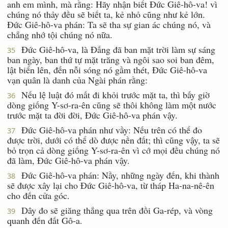
anh em mình, mà rằng: Hãy nhận biết Ðức Giê-hô-va! vì
chúng nó thảy đều sẽ biết ta, kẻ nhỏ cũng như kẻ lớn.
Ðức Giê-hô-va phán: Ta sẽ tha sự gian ác chúng nó, và
chẳng nhớ tội chúng nó nữa.
Ðức Giê-hô-va, là Ðấng đã ban mặt trời làm sự sáng
35
ban ngày, ban thứ tự mặt trăng và ngôi sao soi ban đêm,
lật biển lên, đến nỗi sóng nó gầm thét, Ðức Giê-hô-va
vạn quân là danh của Ngài phán rằng:
Nếu lệ luật đó mất đi khỏi trước mặt ta, thì bấy giờ
36
dòng giống Y-sơ-ra-ên cũng sẽ thôi không làm một nước
trước mặt ta đời đời, Ðức Giê-hô-va phán vậy.
Ðức Giê-hô-va phán như vầy: Nếu trên có thể đo
37
được trời, dưới có thể dò được nền đất; thì cũng vậy, ta sẽ
bỏ trọn cả dòng giống Y-sơ-ra-ên vì cớ mọi đều chúng nó
đã làm, Ðức Giê-hô-va phán vậy.
Ðức Giê-hô-va phán: Nầy, những ngày đến, khi thành
38
sẽ được xây lại cho Ðức Giê-hô-va, từ tháp Ha-na-nê-ên
cho đến cửa góc.
Dây đo sẽ giăng thẳng qua trên đồi Ga-rép, và vòng
39
quanh đến đất Gô-a.