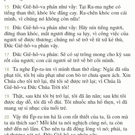
Ðức Giê-hô-va phán như vầy: Tại Ra-ma nghe có
15
tiếng than thở, khóc lóc đắng cay. Ra-chên khóc con cái
mình, vì chúng nó không còn nữa!
Ðức Giê-hô-va phán như vầy: Hãy nín tiếng ngươi,
16
đừng than khóc, mắt ngươi đừng sa lụy, vì công việc của
ngươi sẽ được thương; chúng nó sẽ trở về từ xứ kẻ thù,
Ðức Giê-hô-va phán vậy.
Ðức Giê-hô-va phán: Sẽ có sự trông mong cho kỳ sau
17
rốt của ngươi; con cái ngươi sẽ trở về bờ cõi mình.
Ta nghe Ép-ra-im vì mình than thở rằng: Ngài đã sửa
18
phạt tôi, tôi bị sửa phạt như con bò tơ chưa quen ách. Xin
Chúa cho tôi trở lại, thì tôi sẽ được trở lại; vì Chúa là
Giê-hô-va Ðức Chúa Trời tôi!
Thật, sau khi tôi bị trở lại, tôi đã ăn năn; sau khi tôi
19
được dạy dỗ, tôi đã vỗ đùi. Tôi nhuốc nha hổ thẹn, vì đã
mang sự sỉ nhục của tuổi trẻ.
Vậy thì Ép-ra-im há là con rất thiết của ta, là con mà
20
ta ưa thích sao? Mỗi khi ta nói nghịch cùng nó, ta còn
nhớ đến nó lắm. Cho nên ta đã động lòng vì nó; phải, ta
sẽ thương xót nó, Ðức Giê-hô-va phán vậy.