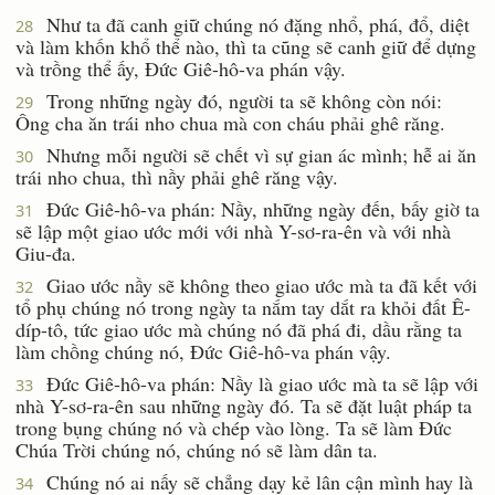
Như ta đã canh giữ chúng nó đặng nhổ, phá, đổ, diệt
28
và làm khốn khổ thể nào, thì ta cũng sẽ canh giữ để dựng
và trồng thể ấy, Ðức Giê-hô-va phán vậy.
Trong những ngày đó, người ta sẽ không còn nói:
29
Ông cha ăn trái nho chua mà con cháu phải ghê răng.
Nhưng mỗi người sẽ chết vì sự gian ác mình; hễ ai ăn
30
trái nho chua, thì nầy phải ghê răng vậy.
Ðức Giê-hô-va phán: Nầy, những ngày đến, bấy giờ ta
31
sẽ lập một giao ước mới với nhà Y-sơ-ra-ên và với nhà
Giu-đa.
Giao ước nầy sẽ không theo giao ước mà ta đã kết với
32
tổ phụ chúng nó trong ngày ta nắm tay dắt ra khỏi đất Ê-
díp-tô, tức giao ước mà chúng nó đã phá đi, dầu rằng ta
làm chồng chúng nó, Ðức Giê-hô-va phán vậy.
Ðức Giê-hô-va phán: Nầy là giao ước mà ta sẽ lập với
33
nhà Y-sơ-ra-ên sau những ngày đó. Ta sẽ đặt luật pháp ta
trong bụng chúng nó và chép vào lòng. Ta sẽ làm Ðức
Chúa Trời chúng nó, chúng nó sẽ làm dân ta.
Chúng nó ai nấy sẽ chẳng dạy kẻ lân cận mình hay là
34