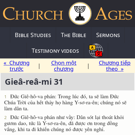
Bible Studies
The Bible
Sermons
Testimony videos
« Chương
Chọn một
Chương tiếp
|
|
trước
chương
theo »
Gieâ-reâ-mi 31
Ðức Giê-hô-va phán: Trong lúc đó, ta sẽ làm Ðức
1
Chúa Trời của hết thảy họ hàng Y-sơ-ra-ên; chúng nó sẽ
làm dân ta.
Ðức Giê-hô-va phán như vầy: Dân sót lại thoát khỏi
2
gươm dao, tức là Y-sơ-ra-ên, đã được ơn trong đồng
vắng, khi ta đi khiến chúng nó được yên nghỉ.