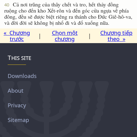
Cả nơi trũng của thây chết và tro, hết thảy đồng
40
ruộng cho đến kho Xết-rôn và đến góc cửa ngựa về phía
đông, đều sẽ được biệt riêng ra thánh cho Ðức Giê-hô-va,
và đời đời sẽ không bị nhổ đi và đổ xuống nữa.
« Chương
Chọn một
Chương tiếp
|
|
trước
chương
theo »
This site
Downloads
About
Privacy
Sitemap