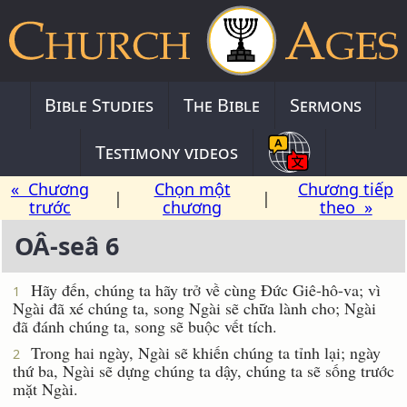
Bible Studies
The Bible
Sermons
Testimony videos
« Chương
Chọn một
Chương tiếp
|
|
trước
chương
theo »
OÂ-seâ 6
Hãy đến, chúng ta hãy trở về cùng Ðức Giê-hô-va; vì
1
Ngài đã xé chúng ta, song Ngài sẽ chữa lành cho; Ngài
đã đánh chúng ta, song sẽ buộc vết tích.
Trong hai ngày, Ngài sẽ khiến chúng ta tỉnh lại; ngày
2
thứ ba, Ngài sẽ dựng chúng ta dậy, chúng ta sẽ sống trước
mặt Ngài.