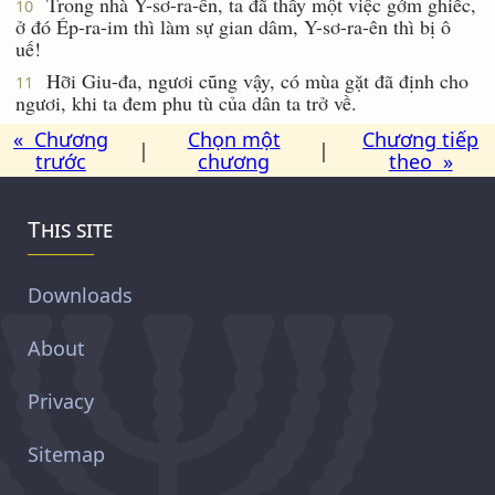
Trong nhà Y-sơ-ra-ên, ta đã thấy một việc gớm ghiếc,
10
ở đó Ép-ra-im thì làm sự gian dâm, Y-sơ-ra-ên thì bị ô
uế!
Hỡi Giu-đa, ngươi cũng vậy, có mùa gặt đã định cho
11
ngươi, khi ta đem phu tù của dân ta trở về.
« Chương
Chọn một
Chương tiếp
|
|
trước
chương
theo »
This site
Downloads
About
Privacy
Sitemap