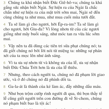
Chúng ta khá nhận biết Ðức Giê-hô-va; chúng ta khá
3
gắng sức nhận biết Ngài. Sự hiện ra của Ngài là chắc
chắn như sự hiện ra của mặt trời sớm mai, Ngài sẽ đến
cùng chúng ta như mua, như mua cuối mùa tưới đất.
Ta sẽ làm gì cho ngươi, hỡi Ép-ra-im? Ta sẽ làm gì
4
cho ngươi, hỡi Giu-đa? Vì lòng nhơn từ của các ngươi
giống như mây buổi sáng, như móc tan ra vừa lúc sớm
mai.
Vậy nên ta đã dùng các tiên tri sửa phạt chúng nó; ta
5
đã giết chúng nó bởi lời nói từ miệng ta: những sự phán
xét của ta mọc lên như ánh sáng.
Vì ta ưa sự nhơn từ và không ưa của lễ, ưa sự nhận
6
biết Ðức Chúa Trời hơn là ưa của lễ thiêu.
Nhưng, theo cách người ta, chúng nó đã phạm lời giao
7
ước, và ở đó chúng nó đã phỉnh dối ta.
Ga-la-át là thành của kẻ làm ác, đầy những dấu máu.
8
Như bọn trộm cướp rình người đi qua, thì bọn thầy tế
9
lễ cũng giết người trên con đường đi về Si-chem, chúng
nó phạm biết bao là tội ác!