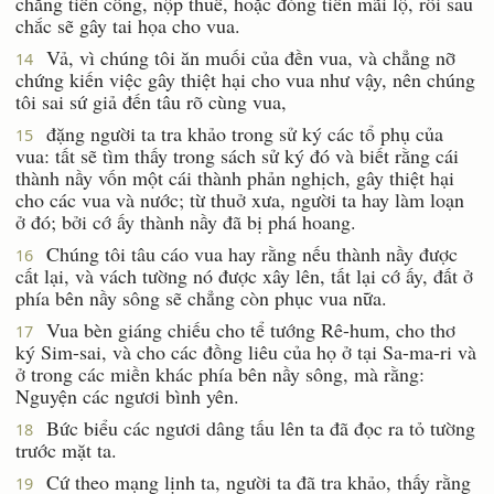
chẳng tiến cống, nộp thuế, hoặc đóng tiền mãi lộ, rồi sau
chắc sẽ gây tai họa cho vua.
Vả, vì chúng tôi ăn muối của đền vua, và chẳng nỡ
14
chứng kiến việc gây thiệt hại cho vua như vậy, nên chúng
tôi sai sứ giả đến tâu rõ cùng vua,
đặng người ta tra khảo trong sử ký các tổ phụ của
15
vua: tất sẽ tìm thấy trong sách sử ký đó và biết rằng cái
thành nầy vốn một cái thành phản nghịch, gây thiệt hại
cho các vua và nước; từ thuở xưa, người ta hay làm loạn
ở đó; bởi cớ ấy thành nầy đã bị phá hoang.
Chúng tôi tâu cáo vua hay rằng nếu thành nầy được
16
cất lại, và vách tường nó được xây lên, tất lại cớ ấy, đất ở
phía bên nầy sông sẽ chẳng còn phục vua nữa.
Vua bèn giáng chiếu cho tể tướng Rê-hum, cho thơ
17
ký Sim-sai, và cho các đồng liêu của họ ở tại Sa-ma-ri và
ở trong các miền khác phía bên nầy sông, mà rằng:
Nguyện các ngươi bình yên.
Bức biểu các ngươi dâng tấu lên ta đã đọc ra tỏ tường
18
trước mặt ta.
Cứ theo mạng lịnh ta, người ta đã tra khảo, thấy rằng
19