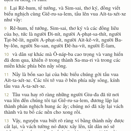
Lại Rê-hum, tể tướng, và Sim-sai, thơ ký, đồng viết
8
biểu nghịch cùng Giê-ru-sa-lem, tấu lên vua Aït-ta-xét-xe
như vầy:
Rê-hum, tể tướng, Sim-sai, thơ ký và các đồng liêu
9
của họ, tức là người Ði-nít, người A-phạt-sa-thít, người
Tạt-bê-lít, người A-phạt-sít, người Aït-kê-vít, người Ba-
by-lôn, người Su-san, người Ðê-ha-vít, người Ê-lam,
và dân sự khác mà Ô-náp-ba cao trọng và vang hiển
10
đã đem qua, khiến ở trong thành Sa-ma-ri và trong các
miền khác phía bên nầy sông.
Nầy là bổn sao lại của bức biểu chúng gởi tấu vua
11
Aït-ta-xét-xe. Các tôi tớ vua ở bên phía nầy sông, kính
tấu vua A-ta-xét-xe.
Tâu vua hay rõ ràng những người Giu-đa đã từ nơi
12
vua lên đến chúng tôi tại Giê-ru-sa-lem, đương lập lại
thành phản nghịch hung ác ấy; chúng nó đã xây lại vách
thành và tu bổ các nền cho xong rồi.
Vậy, nguyện vua biết rõ ràng ví bằng thành nầy được
13
cất lại, và vách tường nó được xây lên, tất dân nó sẽ