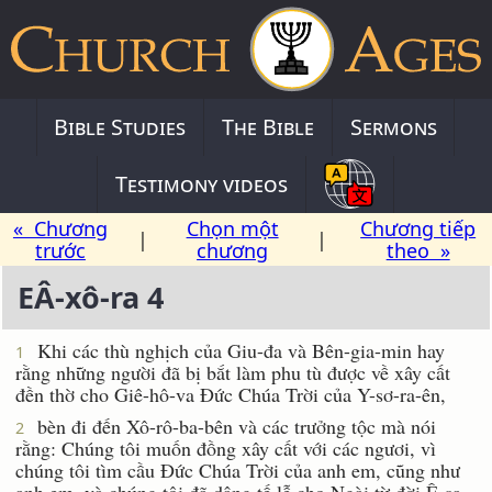
Bible Studies
The Bible
Sermons
Testimony videos
« Chương
Chọn một
Chương tiếp
|
|
trước
chương
theo »
EÂ-xô-ra 4
Khi các thù nghịch của Giu-đa và Bên-gia-min hay
1
rằng những người đã bị bắt làm phu tù được về xây cất
đền thờ cho Giê-hô-va Ðức Chúa Trời của Y-sơ-ra-ên,
bèn đi đến Xô-rô-ba-bên và các trưởng tộc mà nói
2
rằng: Chúng tôi muốn đồng xây cất với các ngươi, vì
chúng tôi tìm cầu Ðức Chúa Trời của anh em, cũng như
anh em, và chúng tôi đã dâng tế lễ cho Ngài từ đời Ê-sa-