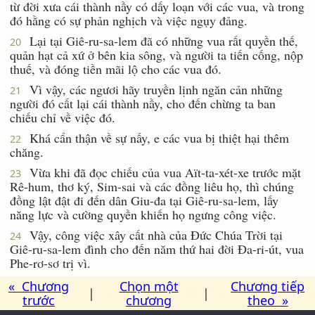
từ đời xưa cái thành nầy có dấy loạn với các vua, và trong
đó hằng có sự phản nghịch và việc ngụy đảng.
Lại tại Giê-ru-sa-lem đã có những vua rất quyền thế,
20
quản hạt cả xứ ở bên kia sông, và người ta tiến cống, nộp
thuế, và đóng tiền mãi lộ cho các vua đó.
Vì vậy, các ngươi hãy truyền lịnh ngăn cản những
21
người đó cất lại cái thành nầy, cho đến chừng ta ban
chiếu chỉ về việc đó.
Khá cẩn thận về sự nấy, e các vua bị thiệt hại thêm
22
chăng.
Vừa khi đã đọc chiếu của vua Aït-ta-xét-xe trước mặt
23
Rê-hum, thơ ký, Sim-sai và các đồng liêu họ, thì chúng
đồng lật đật đi đến dân Giu-đa tại Giê-ru-sa-lem, lấy
năng lực và cường quyền khiến họ ngưng công việc.
Vậy, công việc xây cất nhà của Ðức Chúa Trời tại
24
Giê-ru-sa-lem đình cho đến năm thứ hai đời Ða-ri-út, vua
Phe-rơ-sơ trị vì.
« Chương
Chọn một
Chương tiếp
|
|
trước
chương
theo »