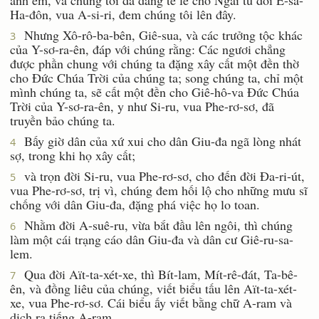
Ha-đôn, vua A-si-ri, đem chúng tôi lên đây.
Nhưng Xô-rô-ba-bên, Giê-sua, và các trưởng tộc khác
3
của Y-sơ-ra-ên, đáp với chúng rằng: Các ngươi chẳng
được phần chung với chúng ta đặng xây cất một đền thờ
cho Ðức Chúa Trời của chúng ta; song chúng ta, chỉ một
mình chúng ta, sẽ cất một đền cho Giê-hô-va Ðức Chúa
Trời của Y-sơ-ra-ên, y như Si-ru, vua Phe-rơ-sơ, đã
truyền bảo chúng ta.
Bấy giờ dân của xứ xui cho dân Giu-đa ngã lòng nhát
4
sợ, trong khi họ xây cất;
và trọn đời Si-ru, vua Phe-rơ-sơ, cho đến đời Ða-ri-út,
5
vua Phe-rơ-sơ, trị vì, chúng đem hối lộ cho những mưu sĩ
chống với dân Giu-đa, đặng phá việc họ lo toan.
Nhằm đời A-suê-ru, vừa bắt đầu lên ngôi, thì chúng
6
làm một cái trạng cáo dân Giu-đa và dân cư Giê-ru-sa-
lem.
Qua đời Aït-ta-xét-xe, thì Bít-lam, Mít-rê-đát, Ta-bê-
7
ên, và đồng liêu của chúng, viết biểu tấu lên Aït-ta-xét-
xe, vua Phe-rơ-sơ. Cái biểu ấy viết bằng chữ A-ram và
dịch ra tiếng A-ram.