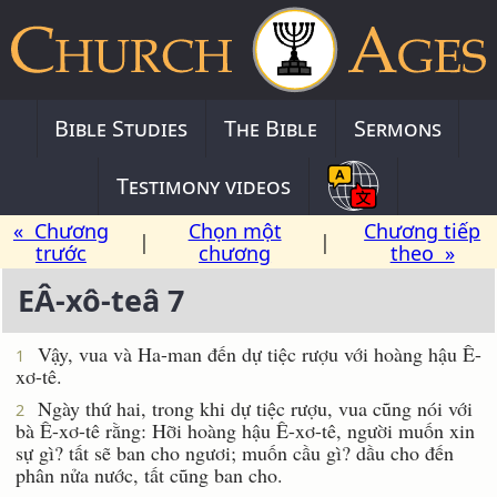
Bible Studies
The Bible
Sermons
Testimony videos
« Chương
Chọn một
Chương tiếp
|
|
trước
chương
theo »
EÂ-xô-teâ 7
Vậy, vua và Ha-man đến dự tiệc rượu với hoàng hậu Ê-
1
xơ-tê.
Ngày thứ hai, trong khi dự tiệc rượu, vua cũng nói với
2
bà Ê-xơ-tê rằng: Hỡi hoàng hậu Ê-xơ-tê, người muốn xin
sự gì? tất sẽ ban cho ngươi; muốn cầu gì? dầu cho đến
phân nửa nước, tất cũng ban cho.