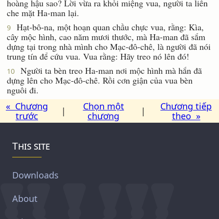
hoàng hậu sao? Lời vừa ra khỏi miệng vua, người ta liền
che mặt Ha-man lại.
Hạt-bô-na, một hoạn quan chầu chực vua, rằng: Kìa,
9
cây mộc hình, cao năm mươi thước, mà Ha-man đã sắm
dựng tại trong nhà mình cho Mạc-đô-chê, là người đã nói
trung tín để cứu vua. Vua rằng: Hãy treo nó lên đó!
Người ta bèn treo Ha-man nơi mộc hình mà hắn đã
10
dựng lên cho Mạc-đô-chê. Rồi cơn giận của vua bèn
nguôi đi.
« Chương
Chọn một
Chương tiếp
|
|
trước
chương
theo »
This site
Downloads
About