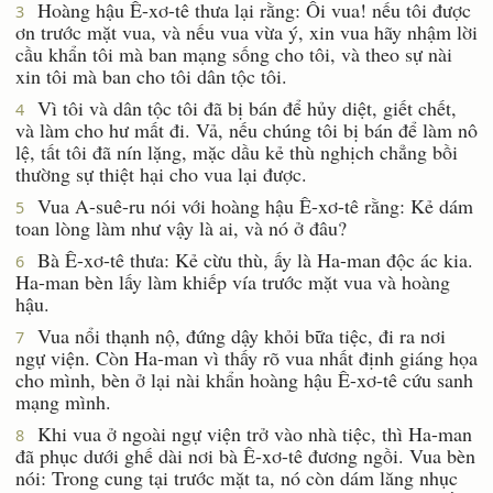
Hoàng hậu Ê-xơ-tê thưa lại rằng: Ôi vua! nếu tôi được
3
ơn trước mặt vua, và nếu vua vừa ý, xin vua hãy nhậm lời
cầu khẩn tôi mà ban mạng sống cho tôi, và theo sự nài
xin tôi mà ban cho tôi dân tộc tôi.
Vì tôi và dân tộc tôi đã bị bán để hủy diệt, giết chết,
4
và làm cho hư mất đi. Vả, nếu chúng tôi bị bán để làm nô
lệ, tất tôi đã nín lặng, mặc dầu kẻ thù nghịch chẳng bồi
thường sự thiệt hại cho vua lại được.
Vua A-suê-ru nói với hoàng hậu Ê-xơ-tê rằng: Kẻ dám
5
toan lòng làm như vậy là ai, và nó ở đâu?
Bà Ê-xơ-tê thưa: Kẻ cừu thù, ấy là Ha-man độc ác kia.
6
Ha-man bèn lấy làm khiếp vía trước mặt vua và hoàng
hậu.
Vua nổi thạnh nộ, đứng dậy khỏi bữa tiệc, đi ra nơi
7
ngự viện. Còn Ha-man vì thấy rõ vua nhất định giáng họa
cho mình, bèn ở lại nài khẩn hoàng hậu Ê-xơ-tê cứu sanh
mạng mình.
Khi vua ở ngoài ngự viện trở vào nhà tiệc, thì Ha-man
8
đã phục dưới ghế dài nơi bà Ê-xơ-tê đương ngồi. Vua bèn
nói: Trong cung tại trước mặt ta, nó còn dám lăng nhục