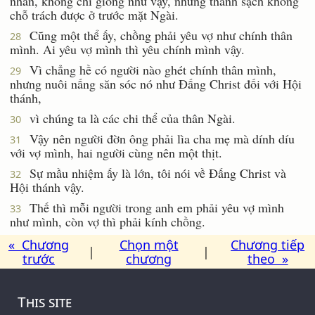
nhăn, không chi giống như vậy, nhưng thánh sạch không
chỗ trách được ở trước mặt Ngài.
Cũng một thể ấy, chồng phải yêu vợ như chính thân
28
mình. Ai yêu vợ mình thì yêu chính mình vậy.
Vì chẳng hề có người nào ghét chính thân mình,
29
nhưng nuôi nấng săn sóc nó như Ðấng Christ đối với Hội
thánh,
vì chúng ta là các chi thể của thân Ngài.
30
Vậy nên người đờn ông phải lìa cha mẹ mà dính díu
31
với vợ mình, hai người cùng nên một thịt.
Sự mầu nhiệm ấy là lớn, tôi nói về Ðấng Christ và
32
Hội thánh vậy.
Thế thì mỗi người trong anh em phải yêu vợ mình
33
như mình, còn vợ thì phải kính chồng.
« Chương
Chọn một
Chương tiếp
|
|
trước
chương
theo »
This site