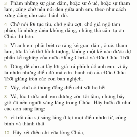
Phàm những sự gian dâm, hoặc sự ô uế, hoặc sự tham
3
lam, cũng chớ nên nói đến giữa anh em, theo như cách
xứng đáng cho các thánh đồ.
Chớ nói lời tục tỉu, chớ giễu cợt, chớ giả ngộ tầm
4
phào, là những điều không đáng, những thà cảm tạ ơn
Chúa thì hơn.
Vì anh em phải biết rõ rằng kẻ gian dâm, ô uế, tham
5
lam, tức là kẻ thờ hình tượng, không một kẻ nào được dự
phần kế nghiệp của nước Ðấng Christ và Ðức Chúa Trời.
Ðừng để cho ai lấy lời giả trá phỉnh dổ anh em; vì ấy
6
là nhơn những điều đó mà cơn thạnh nộ của Ðức Chúa
Trời giáng trên các con bạn nghịch.
Vậy, chớ có thông đồng điều chi với họ hết.
7
Vả, lúc trước anh em đương còn tối tăm, nhưng bây
8
giờ đã nên người sáng láng trong Chúa. Hãy bước đi như
các con sáng láng;
vì trái của sự sáng láng ở tại mọi điều nhơn từ, công
9
bình và thành thật.
Hãy xét điều chi vừa lòng Chúa,
10