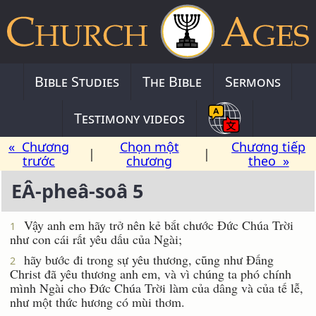
Bible Studies
The Bible
Sermons
Testimony videos
« Chương
Chọn một
Chương tiếp
|
|
trước
chương
theo »
EÂ-pheâ-soâ 5
Vậy anh em hãy trở nên kẻ bắt chước Ðức Chúa Trời
1
như con cái rất yêu dấu của Ngài;
hãy bước đi trong sự yêu thương, cũng như Ðấng
2
Christ đã yêu thương anh em, và vì chúng ta phó chính
mình Ngài cho Ðức Chúa Trời làm của dâng và của tế lễ,
như một thức hương có mùi thơm.