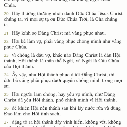
Chúa.
Hãy thường thường nhơn danh Ðức Chúa Jêsus Christ
20
chúng ta, vì mọi sự tạ ơn Ðức Chúa Trời, là Cha chúng
ta.
Hãy kính sợ Ðấng Christ mà vâng phục nhau.
21
Hỡi kẻ làm vợ, phải vâng phục chồng mình như vâng
22
phục Chúa,
vì chồng là đầu vợ, khác nào Ðấng Christ là đầu Hội
23
thánh, Hội thánh là thân thể Ngài, và Ngài là Cứu Chúa
của Hội thánh.
Ấy vậy, như Hội thánh phục dưới Ðấng Christ, thì
24
đờn bà cũng phải phục dưới quyền chồng mình trong mọi
sự.
Hỡi người làm chồng, hãy yêu vợ mình, như Ðấng
25
Christ đã yêu Hội thánh, phó chính mình vì Hội thánh,
để khiến Hội nên thánh sau khi lấy nước rửa và dùng
26
Ðạo làm cho Hội tinh sạch,
đặng tỏ ra hội thánh đầy vinh hiển, không vết, không
27