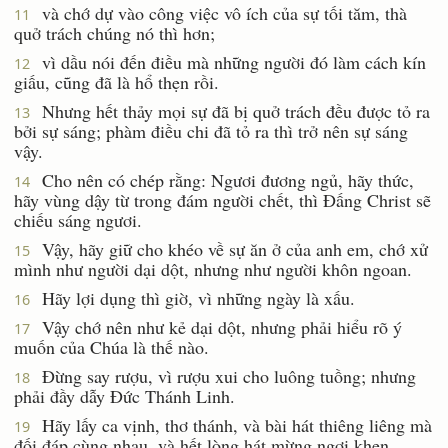
và chớ dự vào công việc vô ích của sự tối tăm, thà
11
quở trách chúng nó thì hơn;
vì dầu nói đến điều mà những người đó làm cách kín
12
giấu, cũng đã là hổ thẹn rồi.
Nhưng hết thảy mọi sự đã bị quở trách đều được tỏ ra
13
bởi sự sáng; phàm điều chi đã tỏ ra thì trở nên sự sáng
vậy.
Cho nên có chép rằng: Ngươi đương ngủ, hãy thức,
14
hãy vùng dậy từ trong đám người chết, thì Ðấng Christ sẽ
chiếu sáng ngươi.
Vậy, hãy giữ cho khéo về sự ăn ở của anh em, chớ xử
15
mình như người dại dột, nhưng như người khôn ngoan.
Hãy lợi dụng thì giờ, vì những ngày là xấu.
16
Vậy chớ nên như kẻ dại dột, nhưng phải hiểu rõ ý
17
muốn của Chúa là thế nào.
Ðừng say rượu, vì rượu xui cho luông tuồng; nhưng
18
phải đầy dẫy Ðức Thánh Linh.
Hãy lấy ca vịnh, thơ thánh, và bài hát thiêng liêng mà
19
đối đáp cùng nhau, và hết lòng hát mừng ngợi khen