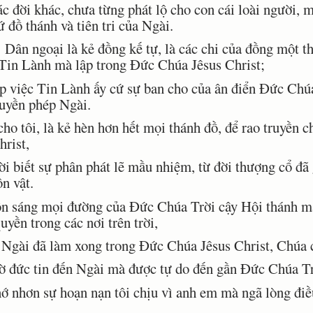
 đời khác, chưa từng phát lộ cho con cái loài người, 
 đồ thánh và tiên tri của Ngài.
ân ngoại là kẻ đồng kế tự, là các chi của đồng một th
 Tin Lành mà lập trong Ðức Chúa Jêsus Christ;
p việc Tin Lành ấy cứ sự ban cho của ân điển Ðức Chúa
quyền phép Ngài.
ho tôi, là kẻ hèn hơn hết mọi thánh đồ, để rao truyền c
rist,
i biết sự phân phát lẽ mầu nhiệm, từ đời thượng cổ đã
n vật.
n sáng mọi đường của Ðức Chúa Trời cậy Hội thánh mà
yền trong các nơi trên trời,
 Ngài đã làm xong trong Ðức Chúa Jêsus Christ, Chúa 
 đức tin đến Ngài mà được tự do đến gần Ðức Chúa Trờ
 nhơn sự hoạn nạn tôi chịu vì anh em mà ngã lòng điều