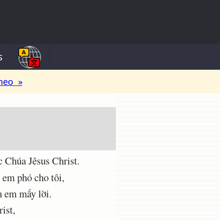
s
heo »
c Chúa Jêsus Christ.
 em phó cho tôi,
h em mấy lời.
ist,