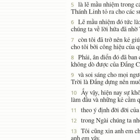
là lẽ mầu nhiệm trong các
5
Thánh Linh tỏ ra cho các sứ
Lẽ mầu nhiệm đó tức là: D
6
chúng ta về lời hứa đã nhờ
còn tôi đã trở nên kẻ giú
7
cho tôi bởi công hiệu của 
Phải, ân điển đó đã ban c
8
không dò được của Ðấng Ch
và soi sáng cho mọi ngườ
9
Trời là Ðấng dựng nên muô
Ấy vậy, hiện nay sự khô
10
làm đầu và những kẻ cầm qu
theo ý định đời đời của
11
trong Ngài chúng ta nhờ
12
Tôi cũng xin anh em chớ
13
anh em vậy.