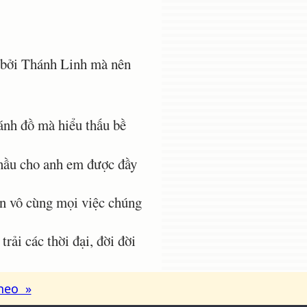
p bởi Thánh Linh mà nên
ánh đồ mà hiểu thấu bề
 hầu cho anh em được đầy
ơn vô cùng mọi việc chúng
ải các thời đại, đời đời
heo »