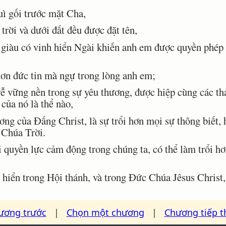
uì gối trước mặt Cha,
rời và dưới đất đều được đặt tên,
 giàu có vinh hiển Ngài khiến anh em được quyền phé
n đức tin mà ngự trong lòng anh em;
 vững nền trong sự yêu thương, được hiệp cùng các th
 của nó là thể nào,
ng của Ðấng Christ, là sự trổi hơn mọi sự thông biết,
 Chúa Trời.
quyền lực cảm động trong chúng ta, có thể làm trổi h
ển trong Hội thánh, và trong Ðức Chúa Jêsus Christ, tr
ương trước
|
Chọn một chương
|
Chương tiếp t