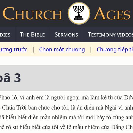
dies
The Bible
Sermons
Testimony video
ương trước
|
Chọn một chương
|
Chương tiếp t
oâ 3
hao-lô, vì anh em là người ngoại mà làm kẻ tù của Ðứ
húa Trời ban chức cho tôi, là ân điển mà Ngài vì anh
 đã hiểu biết điều mầu nhiệm mà tôi mới bày tỏ cùng an
 rõ sự hiểu biết của tôi về lẽ mầu nhiệm của Ðấng Chr