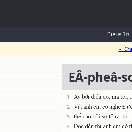
Bible Stu
« Ch
EÂ-pheâ-s
Ấy bởi điều đó, mà tôi, P
1
Vả, anh em có nghe Ðức C
2
thể nào bởi sự tỏ ra, tôi
3
Ðọc đến thì anh em có thể
4