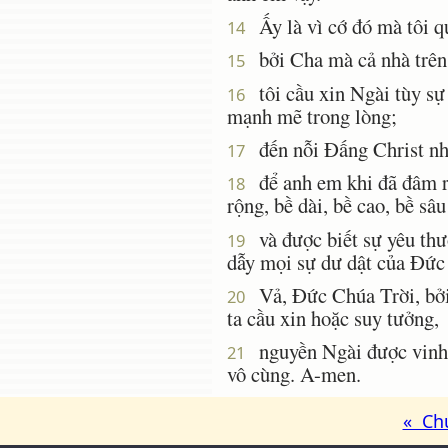
Ấy là vì cớ đó mà tôi q
14
bởi Cha mà cả nhà trên t
15
tôi cầu xin Ngài tùy sự
16
mạnh mẽ trong lòng;
đến nỗi Ðấng Christ nhơ
17
để anh em khi đã đâm rễ
18
rộng, bề dài, bề cao, bề sâu
và được biết sự yêu thươ
19
dẫy mọi sự dư dật của Ðức
Vả, Ðức Chúa Trời, bởi 
20
ta cầu xin hoặc suy tưởng,
nguyền Ngài được vinh hi
21
vô cùng. A-men.
« Ch