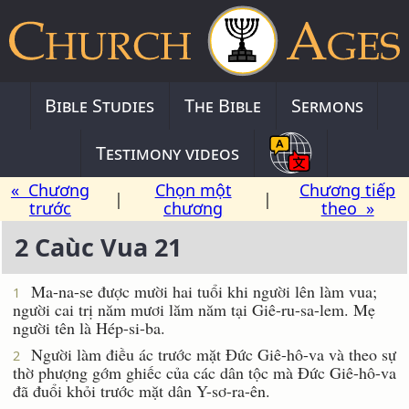
Bible Studies
The Bible
Sermons
Testimony videos
« Chương
Chọn một
Chương tiếp
|
|
trước
chương
theo »
2 Caùc Vua 21
Ma-na-se được mười hai tuổi khi người lên làm vua;
1
người cai trị năm mươi lăm năm tại Giê-ru-sa-lem. Mẹ
người tên là Hép-si-ba.
Người làm điều ác trước mặt Ðức Giê-hô-va và theo sự
2
thờ phượng gớm ghiếc của các dân tộc mà Ðức Giê-hô-va
đã đuổi khỏi trước mặt dân Y-sơ-ra-ên.