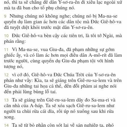
nó, thì ta sẽ chẳng để dân Y-sơ-ra-ên đi xiêu lạc ngoài xứ
mà ta đã ban cho tổ phụ chúng nó.
Nhưng chúng nó không nghe; chúng nó bị Ma-na-se
9
quyến dụ làm gian ác hơn các dân tộc mà Ðức Giê-hô-va
đã tuyệt diệt khỏi trước mặt dân Y-sơ-ra-ên.
Ðức Giê-hô-va bèn cậy các tiên tri, là tôi tớ Ngài, mà
10
phán rằng:
Vì Ma-na-se, vua Giu-đa, đã phạm những sự gớm
11
ghiếc ấy, và có làm ác hơn mọi điều dân A-mô-rít đã làm
trước người, cùng quyến dụ Giu-đa phạm tội với hình
tượng nó,
vì cớ đó, Giê-hô-va Ðức Chúa Trời của Y-sơ-ra-ên
12
phán như vầy: Kìa, ta sẽ giáng trên Giê-ru-sa-lem và trên
Giu-đa những tai họa cả thể, đến đỗi phàm ai nghe nói
đến phải lùng bùng lỗ tai.
Ta sẽ giáng trên Giê-ru-sa-lem dây đo Sa-ma-ri và
13
căn nhà của A-háp. Ta sẽ xóa sạch Giê-ru-sa-lem như
người ta chùi rửa cái dĩa, rồi úp nó xuống sau khi rửa
xong.
Ta sẽ từ bỏ phần còn sót lại về sản nghiệp ta, phó
14