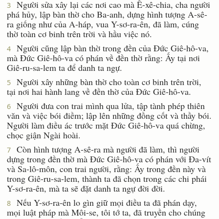
Người sửa xây lại các nơi cao mà Ê-xê-chia, cha người
3
phá hủy, lập bàn thờ cho Ba-anh, dựng hình tượng A-sê-
ra giống như của A-háp, vua Y-sơ-ra-ên, đã làm, cúng
thờ toàn cơ binh trên trời và hầu việc nó.
Người cũng lập bàn thờ trong đền của Ðức Giê-hô-va,
4
mà Ðức Giê-hô-va có phán về đền thờ rằng: Ấy tại nơi
Giê-ru-sa-lem ta để danh ta ngự.
Người xây những bàn thờ cho toàn cơ binh trên trời,
5
tại nơi hai hành lang về đền thờ của Ðức Giê-hô-va.
Người đưa con trai mình qua lửa, tập tành phép thiên
6
văn và việc bói điềm; lập lên những đồng cốt và thầy bói.
Người làm điều ác trước mặt Ðức Giê-hô-va quá chừng,
chọc giận Ngài hoài.
Còn hình tượng A-sê-ra mà người đã làm, thì người
7
dựng trong đền thờ mà Ðức Giê-hô-va có phán với Ða-vít
và Sa-lô-môn, con trai người, rằng: Ấy trong đền này và
trong Giê-ru-sa-lem, thành ta đã chọn trong các chi phái
Y-sơ-ra-ên, mà ta sẽ đặt danh ta ngự đời đời.
Nếu Y-sơ-ra-ên lo gìn giữ mọi điều ta đã phán dạy,
8
mọi luật pháp mà Môi-se, tôi tớ ta, đã truyền cho chúng