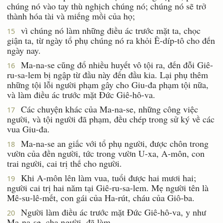
chúng nó vào tay thù nghịch chúng nó; chúng nó sẽ trở
thành hóa tài và miếng mồi của họ;
vì chúng nó làm những điều ác trước mặt ta, chọc
15
giận ta, từ ngày tổ phụ chúng nó ra khỏi Ê-díp-tô cho đến
ngày nay.
Ma-na-se cũng đổ nhiều huyết vô tội ra, đến đỗi Giê-
16
ru-sa-lem bị ngập từ đầu này đến đầu kia. Lại phụ thêm
những tội lỗi người phạm gây cho Giu-đa phạm tội nữa,
và làm điều ác trước mặt Ðức Giê-hô-va.
Các chuyện khác của Ma-na-se, những công việc
17
người, và tội người đã phạm, đều chép trong sử ký về các
vua Giu-đa.
Ma-na-se an giấc với tổ phụ người, được chôn trong
18
vườn của đền người, tức trong vườn U-xa, A-môn, con
trai người, cai trị thế cho người.
Khi A-môn lên làm vua, tuổi được hai mươi hai;
19
người cai trị hai năm tại Giê-ru-sa-lem. Mẹ người tên là
Mê-su-lê-mết, con gái của Ha-rút, cháu của Giô-ba.
Người làm điều ác trước mặt Ðức Giê-hô-va, y như
20
Ma-na-se, cha người, đã làm.