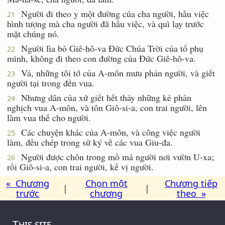
Người đi theo y một đường của cha người, hầu việc
21
hình tượng mà cha người đã hầu việc, và quì lạy trước
mặt chúng nó.
Người lìa bỏ Giê-hô-va Ðức Chúa Trời của tổ phụ
22
mình, không đi theo con đường của Ðức Giê-hô-va.
Vả, những tôi tớ của A-môn mưu phản người, và giết
23
người tại trong đền vua.
Nhưng dân của xứ giết hết thảy những kẻ phản
24
nghịch vua A-môn, và tôn Giô-si-a, con trai người, lên
làm vua thế cho người.
Các chuyện khác của A-môn, và công việc người
25
làm, đều chép trong sử ký về các vua Giu-đa.
Người được chôn trong mồ mả người nơi vườn U-xa;
26
rồi Giô-si-a, con trai người, kế vị người.
« Chương
Chọn một
Chương tiếp
|
|
trước
chương
theo »
This site