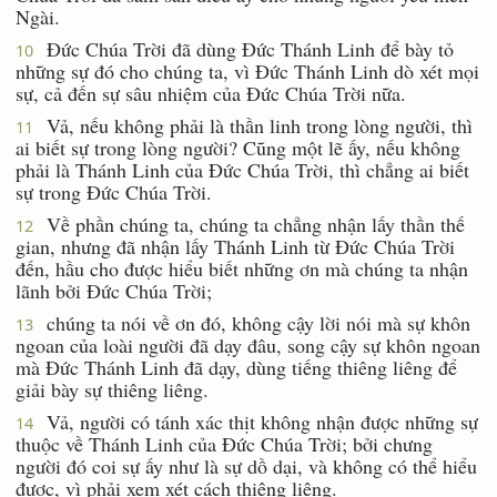
Ngài.
Ðức Chúa Trời đã dùng Ðức Thánh Linh để bày tỏ
10
những sự đó cho chúng ta, vì Ðức Thánh Linh dò xét mọi
sự, cả đến sự sâu nhiệm của Ðức Chúa Trời nữa.
Vả, nếu không phải là thần linh trong lòng người, thì
11
ai biết sự trong lòng người? Cũng một lẽ ấy, nếu không
phải là Thánh Linh của Ðức Chúa Trời, thì chẳng ai biết
sự trong Ðức Chúa Trời.
Về phần chúng ta, chúng ta chẳng nhận lấy thần thế
12
gian, nhưng đã nhận lấy Thánh Linh từ Ðức Chúa Trời
đến, hầu cho được hiểu biết những ơn mà chúng ta nhận
lãnh bởi Ðức Chúa Trời;
chúng ta nói về ơn đó, không cậy lời nói mà sự khôn
13
ngoan của loài người đã dạy đâu, song cậy sự khôn ngoan
mà Ðức Thánh Linh đã dạy, dùng tiếng thiêng liêng để
giải bày sự thiêng liêng.
Vả, người có tánh xác thịt không nhận được những sự
14
thuộc về Thánh Linh của Ðức Chúa Trời; bởi chưng
người đó coi sự ấy như là sự dồ dại, và không có thể hiểu
được, vì phải xem xét cách thiêng liêng.