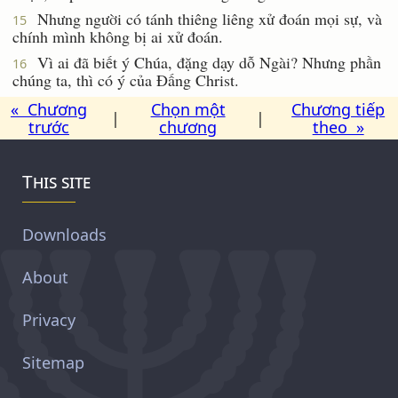
Nhưng người có tánh thiêng liêng xử đoán mọi sự, và
15
chính mình không bị ai xử đoán.
Vì ai đã biết ý Chúa, đặng dạy dỗ Ngài? Nhưng phần
16
chúng ta, thì có ý của Ðấng Christ.
« Chương
Chọn một
Chương tiếp
|
|
trước
chương
theo »
This site
Downloads
About
Privacy
Sitemap