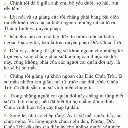
Chính tôi đã ở giữa anh em, bộ yếu đuối, sợ hãi, run
3
rẩy lắm.
Lời nói và sự giảng của tôi chẳng phải bằng bài diễn
4
thuyết khéo léo của sự khôn ngoan, nhưng tại sự tỏ ra
Thánh Linh và quyền phép;
hầu cho anh em chớ lập đức tin mình trên sự khôn
5
ngoan loài người, bèn là trên quyền phép Ðức Chúa Trời.
Dầu vậy, chúng tôi giảng sự khôn ngoan cho những kẻ
6
trọn vẹn, song chẳng phải sự khôn ngoan thuộc về đời
nầy, cũng không phải của các người cai quản đời nầy, là
kẻ sẽ bị hư mất.
Chúng tôi giảng sự khôn ngoan của Ðức Chúa Trời, là
7
sự mầu nhiệm kín giấu, mà từ trước các đời, Ðức Chúa
Trời đã định sẵn cho sự vinh hiển chúng ta.
Trong những người cai quản đời nầy chẳng ai từng biết
8
sự đó; bởi chưng, nếu đã biết thì họ chẳng đóng đinh
Chúa vinh hiển trên cây thập tự đâu.
Song le, như có chép rằng: Ấy là sự mắt chưa thấy, tai
9
chưa nghe, Và lòng người chưa nghĩ đến, Nhưng Ðức
Chúa Trời đã sắm sẵn điều ấy cho những người yêu mến