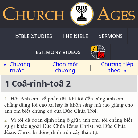
Bible Studies
The Bible
Sermons
Testimony videos
« Chương
Chọn một
Chương tiếp
|
|
trước
chương
theo »
1 Coâ-rinh-toâ 2
Hỡi Anh em, về phần tôi, khi tôi đến cùng anh em,
1
chẳng dùng lời cao xa hay là khôn sáng mà rao giảng cho
anh em biết chứng cớ của Ðức Chúa Trời.
Vì tôi đã đoán định rằng ở giữa anh em, tôi chẳng biết
2
sự gì khác ngoài Ðức Chúa Jêsus Christ, và Ðức Chúa
Jêsus Christ bị đóng đinh trên cây thập tự.