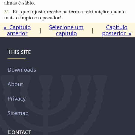
almas é sábio.
Eis que o justo recebe na terra a retribuiçäo; quanto
31
mais o ímpio e o pecador!
« Capítulo
Selecione um
Capítulo
|
|
anterior
capítulo
posterior »
This site
Downloads
About
Privacy
Sitemap
Contact