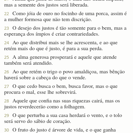
mas a semente dos justos será liberada.
Como jóia de ouro no focinho de uma porca, assim é
22
a mulher formosa que näo tem discriçäo.
O desejo dos justos é täo somente para o bem, mas a
23
esperança dos ímpios é criar contrariedades.
Ao que distribui mais se lhe acrescenta, e ao que
24
retém mais do que é justo, é para a sua perda.
A alma generosa prosperará e aquele que atende
25
também será atendido.
Ao que retém o trigo o povo amaldiçoa, mas bênçäo
26
haverá sobre a cabeça do que o vende.
O que cedo busca o bem, busca favor, mas o que
27
procura o mal, esse lhe sobrevirá.
Aquele que confia nas suas riquezas cairá, mas os
28
justos reverdeceräo como a folhagem.
O que perturba a sua casa herdará o vento, e o tolo
29
será servo do sábio de coraçäo.
O fruto do justo é árvore de vida, e o que ganha
30