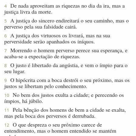
De nada aproveitam as riquezas no dia da ira, mas a
4
justiça livra da morte.
A justiça do sincero endireitará o seu caminho, mas o
5
perverso pela sua falsidade cairá.
A justiça dos virtuosos os livrará, mas na sua
6
perversidade seräo apanhados os iníquos.
Morrendo o homem perverso perece sua esperança, e
7
acaba-se a expectaçäo de riquezas.
O justo é libertado da angústia, e vem o ímpio para o
8
seu lugar.
O hipócrita com a boca destrói o seu próximo, mas os
9
justos se libertam pelo conhecimento.
No bem dos justos exulta a cidade; e perecendo os
10
ímpios, há júbilo.
Pela bênçäo dos homens de bem a cidade se exalta,
11
mas pela boca dos perversos é derrubada.
O que despreza o seu próximo carece de
12
entendimento, mas o homem entendido se mantém