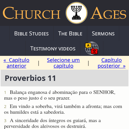
Bible Studies
The Bible
Sermons
Testimony videos
« Capítulo
Selecione um
Capítulo
|
|
anterior
capítulo
posterior »
Proverbios 11
Balança enganosa é abominaçäo para o SENHOR,
1
mas o peso justo é o seu prazer.
Em vindo a soberba, virá também a afronta; mas com
2
os humildes está a sabedoria.
A sinceridade dos íntegros os guiará, mas a
3
perversidade dos aleivosos os destruirá.