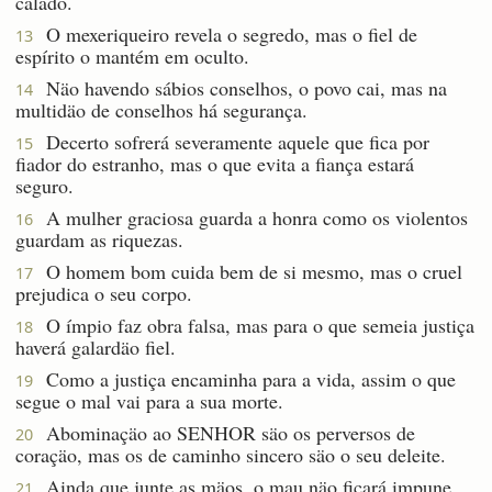
calado.
O mexeriqueiro revela o segredo, mas o fiel de
13
espírito o mantém em oculto.
Näo havendo sábios conselhos, o povo cai, mas na
14
multidäo de conselhos há segurança.
Decerto sofrerá severamente aquele que fica por
15
fiador do estranho, mas o que evita a fiança estará
seguro.
A mulher graciosa guarda a honra como os violentos
16
guardam as riquezas.
O homem bom cuida bem de si mesmo, mas o cruel
17
prejudica o seu corpo.
O ímpio faz obra falsa, mas para o que semeia justiça
18
haverá galardäo fiel.
Como a justiça encaminha para a vida, assim o que
19
segue o mal vai para a sua morte.
Abominaçäo ao SENHOR säo os perversos de
20
coraçäo, mas os de caminho sincero säo o seu deleite.
Ainda que junte as mäos, o mau näo ficará impune,
21