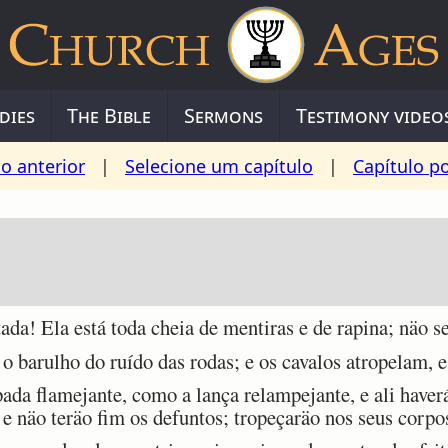
dies
The Bible
Sermons
Testimony video
o anterior
|
Selecione um capítulo
|
Capítulo p
a! Ela está toda cheia de mentiras e de rapina; näo se
o barulho do ruído das rodas; e os cavalos atropelam, e
ada flamejante, como a lança relampejante, e ali have
 e näo teräo fim os defuntos; tropeçaräo nos seus corpo