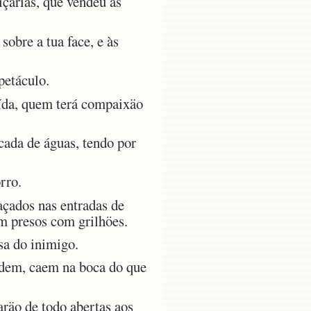
çarias, que vendeu as
obre a tua face, e às
petáculo.
ruída, quem terá compaixäo
ada de águas, tendo por
rro.
açados nas entradas de
am presos com grilhöes.
sa do inimigo.
odem, caem na boca do que
aräo de todo abertas aos