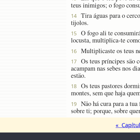
teus inimigos; o fogo consu
Tira águas para o cerco, 
14
tijolos.
O fogo ali te consumirá,
15
locusta, multiplica-te com
Multiplicaste os teus ne
16
Os teus príncipes säo co
17
acampam nas sebes nos dias
estäo.
Os teus pastores dormiräo
18
montes, sem que haja quem
Näo há cura para a tua f
19
sobre ti; porque, sobre qu
« Capítul