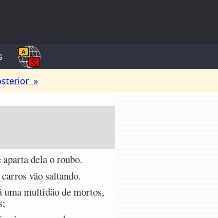
s
osterior »
 aparta dela o roubo.
 carros väo saltando.
rá uma multidäo de mortos,
s;