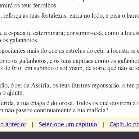
mirá os teus ferrolhos.
reforça as tuas fortalezas; entra no lodo, e pisa o barr
 a espada te exterminará; consumir-te-á, como a locus
o os gafanhotos.
gociantes mais do que as estrelas do céu; a locusta se 
mo os gafanhotos, e os teus capitäes como os gafanhot
 de frio; em subindo o sol voam, de sorte que näo se s
, ó rei da Assíria, os teus ilustres repousaräo, o teu 
 o ajunte.
erida, a tua chaga é dolorosa. Todos os que ouvirem a 
em näo passou continuamente a tua malícia?
o anterior
|
Selecione um capítulo
|
Capítulo p