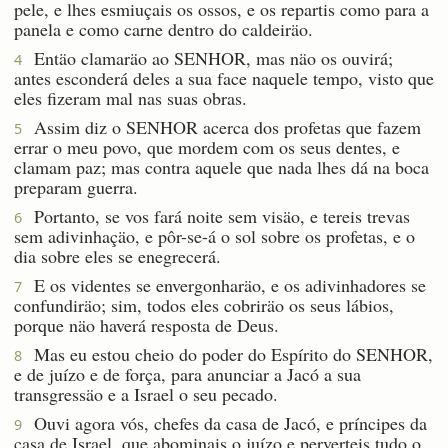
pele, e lhes esmiuçais os ossos, e os repartis como para a
panela e como carne dentro do caldeiräo.
Entäo clamaräo ao SENHOR, mas näo os ouvirá;
4
antes esconderá deles a sua face naquele tempo, visto que
eles fizeram mal nas suas obras.
Assim diz o SENHOR acerca dos profetas que fazem
5
errar o meu povo, que mordem com os seus dentes, e
clamam paz; mas contra aquele que nada lhes dá na boca
preparam guerra.
Portanto, se vos fará noite sem visäo, e tereis trevas
6
sem adivinhaçäo, e pôr-se-á o sol sobre os profetas, e o
dia sobre eles se enegrecerá.
E os videntes se envergonharäo, e os adivinhadores se
7
confundiräo; sim, todos eles cobriräo os seus lábios,
porque näo haverá resposta de Deus.
Mas eu estou cheio do poder do Espírito do SENHOR,
8
e de juízo e de força, para anunciar a Jacó a sua
transgressäo e a Israel o seu pecado.
Ouvi agora vós, chefes da casa de Jacó, e príncipes da
9
casa de Israel, que abominais o juízo e perverteis tudo o