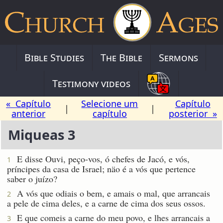
Bible Studies
The Bible
Sermons
Testimony videos
« Capítulo
Selecione um
Capítulo
|
|
anterior
capítulo
posterior »
Miqueas 3
E disse Ouvi, peço-vos, ó chefes de Jacó, e vós,
1
príncipes da casa de Israel; näo é a vós que pertence
saber o juízo?
A vós que odiais o bem, e amais o mal, que arrancais
2
a pele de cima deles, e a carne de cima dos seus ossos.
E que comeis a carne do meu povo, e lhes arrancais a
3