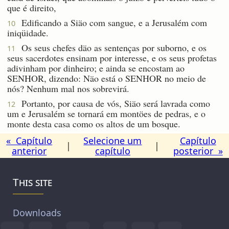
que é direito,
Edificando a Siäo com sangue, e a Jerusalém com
10
iniqüidade.
Os seus chefes däo as sentenças por suborno, e os
11
seus sacerdotes ensinam por interesse, e os seus profetas
adivinham por dinheiro; e ainda se encostam ao
SENHOR, dizendo: Näo está o SENHOR no meio de
nós? Nenhum mal nos sobrevirá.
Portanto, por causa de vós, Siäo será lavrada como
12
um e Jerusalém se tornará em montöes de pedras, e o
monte desta casa como os altos de um bosque.
« Capítulo
Selecione um
Capítulo
|
|
anterior
capítulo
posterior »
This site
Downloads