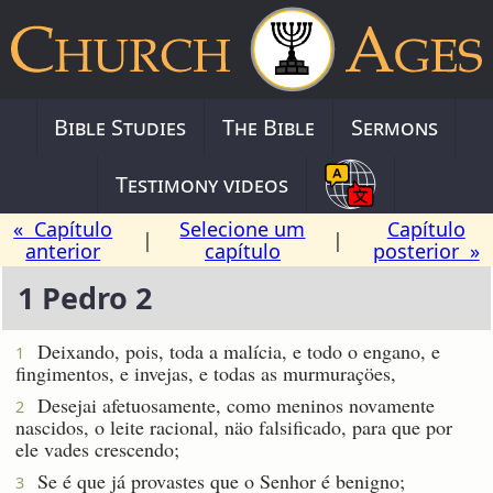
Bible Studies
The Bible
Sermons
Testimony videos
« Capítulo
Selecione um
Capítulo
|
|
anterior
capítulo
posterior »
1 Pedro 2
Deixando, pois, toda a malícia, e todo o engano, e
1
fingimentos, e invejas, e todas as murmuraçöes,
Desejai afetuosamente, como meninos novamente
2
nascidos, o leite racional, näo falsificado, para que por
ele vades crescendo;
Se é que já provastes que o Senhor é benigno;
3