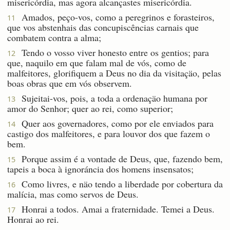
misericórdia, mas agora alcançastes misericórdia.
Amados, peço-vos, como a peregrinos e forasteiros,
11
que vos abstenhais das concupiscências carnais que
combatem contra a alma;
Tendo o vosso viver honesto entre os gentios; para
12
que, naquilo em que falam mal de vós, como de
malfeitores, glorifiquem a Deus no dia da visitaçäo, pelas
boas obras que em vós observem.
Sujeitai-vos, pois, a toda a ordenaçäo humana por
13
amor do Senhor; quer ao rei, como superior;
Quer aos governadores, como por ele enviados para
14
castigo dos malfeitores, e para louvor dos que fazem o
bem.
Porque assim é a vontade de Deus, que, fazendo bem,
15
tapeis a boca à ignoráncia dos homens insensatos;
Como livres, e näo tendo a liberdade por cobertura da
16
malícia, mas como servos de Deus.
Honrai a todos. Amai a fraternidade. Temei a Deus.
17
Honrai ao rei.