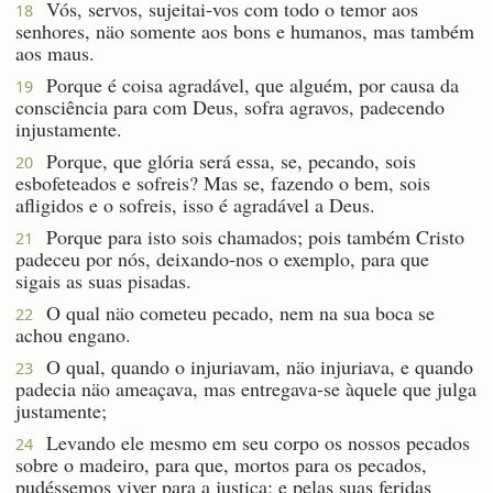
Vós, servos, sujeitai-vos com todo o temor aos
18
senhores, näo somente aos bons e humanos, mas também
aos maus.
Porque é coisa agradável, que alguém, por causa da
19
consciência para com Deus, sofra agravos, padecendo
injustamente.
Porque, que glória será essa, se, pecando, sois
20
esbofeteados e sofreis? Mas se, fazendo o bem, sois
afligidos e o sofreis, isso é agradável a Deus.
Porque para isto sois chamados; pois também Cristo
21
padeceu por nós, deixando-nos o exemplo, para que
sigais as suas pisadas.
O qual näo cometeu pecado, nem na sua boca se
22
achou engano.
O qual, quando o injuriavam, näo injuriava, e quando
23
padecia näo ameaçava, mas entregava-se àquele que julga
justamente;
Levando ele mesmo em seu corpo os nossos pecados
24
sobre o madeiro, para que, mortos para os pecados,
pudéssemos viver para a justiça; e pelas suas feridas