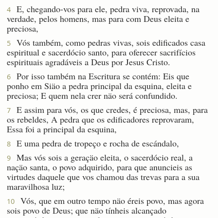
E, chegando-vos para ele, pedra viva, reprovada, na
4
verdade, pelos homens, mas para com Deus eleita e
preciosa,
Vós também, como pedras vivas, sois edificados casa
5
espiritual e sacerdócio santo, para oferecer sacrifícios
espirituais agradáveis a Deus por Jesus Cristo.
Por isso também na Escritura se contém: Eis que
6
ponho em Siäo a pedra principal da esquina, eleita e
preciosa; E quem nela crer näo será confundido.
E assim para vós, os que credes, é preciosa, mas, para
7
os rebeldes, A pedra que os edificadores reprovaram,
Essa foi a principal da esquina,
E uma pedra de tropeço e rocha de escándalo,
8
Mas vós sois a geraçäo eleita, o sacerdócio real, a
9
naçäo santa, o povo adquirido, para que anuncieis as
virtudes daquele que vos chamou das trevas para a sua
maravilhosa luz;
Vós, que em outro tempo näo éreis povo, mas agora
10
sois povo de Deus; que näo tínheis alcançado