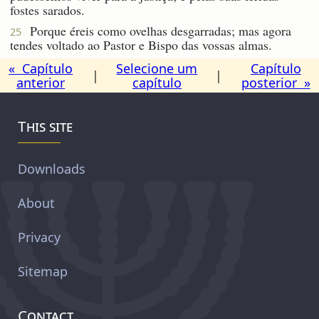
fostes sarados.
Porque éreis como ovelhas desgarradas; mas agora
25
tendes voltado ao Pastor e Bispo das vossas almas.
« Capítulo
Selecione um
Capítulo
|
|
anterior
capítulo
posterior »
This site
Downloads
About
Privacy
Sitemap
Contact