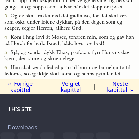
ganga ut og hoppa som kalvar når dei slepp or fjøset.
Og de skal trakka ned dei gudlause, for dei skal vera
3
som oska under føtene dykkar, på den dagen som eg
skaper, segjer Herren, allhers Gud.
Kom i hug lovi åt Moses, tenaren min, som eg gav han
4
på Horeb for heile Israel, både lover og bod!
Sjå, eg sender dykk Elias, profeten, fyrr Herrens dag
5
kjem, den store og skræmelege.
Han skal venda fedrehjarto til borni og barnehjarto til
6
federne, so eg ikkje skal koma og bannstøyta landet.
« Forrige
Velg et
Neste
|
|
kapittel
kapittel
kapittel »
This site
Downloads