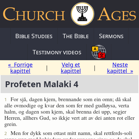
Bible Studies
The Bible
Sermons
Testimony videos
« Forrige
Velg et
Neste
|
|
kapittel
kapittel
kapittel »
Profeten Malaki 4
For sjå, dagen kjem, brennande som ein omn; då skal
1
alle ovmodige og kvar den som fer med gudløysa, verta
halm, og dagen som kjem, skal brenna dei upp, segjer
Herren, allhers Gud, so ikkje vert att av dei anten rot eller
grein.
Men for dykk som ottast mitt namn, skal rettferds-soli
2
renna upp med lækjedom under vengene sine; og de skal