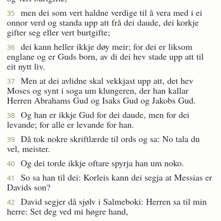
men dei som vert haldne verdige til å vera med i ei
35
onnor verd og standa upp att frå dei daude, dei korkje
gifter seg eller vert burtgifte;
dei kann heller ikkje døy meir; for dei er liksom
36
englane og er Guds born, av di dei hev stade upp att til
eit nytt liv.
Men at dei avlidne skal vekkjast upp att, det hev
37
Moses og synt i soga um klungeren, der han kallar
Herren Abrahams Gud og Isaks Gud og Jakobs Gud.
Og han er ikkje Gud for dei daude, men for dei
38
levande; for alle er levande for han.
Då tok nokre skriftlærde til ords og sa: No tala du
39
vel, meister.
Og dei torde ikkje oftare spyrja han um noko.
40
So sa han til dei: Korleis kann dei segja at Messias er
41
Davids son?
David segjer då sjølv i Salmeboki: Herren sa til min
42
herre: Set deg ved mi høgre hand,