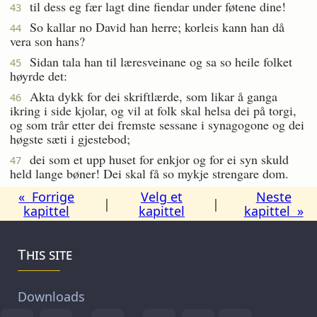
til dess eg fær lagt dine fiendar under føtene dine!
43
So kallar no David han herre; korleis kann han då
44
vera son hans?
Sidan tala han til læresveinane og sa so heile folket
45
høyrde det:
Akta dykk for dei skriftlærde, som likar å ganga
46
ikring i side kjolar, og vil at folk skal helsa dei på torgi,
og som trår etter dei fremste sessane i synagogone og dei
høgste sæti i gjestebod;
dei som et upp huset for enkjor og for ei syn skuld
47
held lange bøner! Dei skal få so mykje strengare dom.
« Forrige
Velg et
Neste
|
|
kapittel
kapittel
kapittel »
This site
Downloads