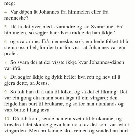
meg:
Var dåpen åt Johannes frå himmelen eller frå
4
menneske?
Då la dei yver med kvarandre og sa: Svarar me: Frå
5
himmelen, so segjer han: Kvi trudde de han ikkje?
og svarar me: Frå menneske, so kjem heile folket til å
6
steina oss i hel; for dei trur for visst at Johannes var ein
profet.
So svara dei at dei visste ikkje kvar Johannes-dåpen
7
var ifrå.
Då segjer ikkje eg dykk heller kva rett eg hev til å
8
gjera dette, sa Jesus.
So tok han til å tala til folket og sa dei ei likning: Det
9
var ein gong ein mann som laga til ein vingard; den
leigde han burt til brukarar, og so for han utanlands og
vart burte i lang æva.
Då tidi kom, sende han ein svein til brukarane, og
10
kravde at dei skulde gjeva han noko av det som var avla i
vingarden. Men brukarane slo sveinen og sende han burt