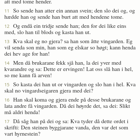
att med tome hender.
So sende han atter ein annan svein; den slo dei og, og
11
hædde han og sende han burt att med hendene tome.
Og endå ein tridje sende han; den for dei like eins
12
med, slo han til blods og kasta han ut.
Kva skal eg no gjera? sa han som åtte vingarden. Eg
13
vil senda son min, han som eg elskar so høgt; kann henda
dei hev age for han!
Men då brukarane fekk sjå han, la dei yver med
14
kvarandre og sa: Dette er ervingen! Lat oss slå han i hel,
so me kann få arven!
So kasta dei han ut or vingarden og slo han i hel. Kva
15
skal no vingardseigaren gjera med dei?
Han skal koma og gjera ende på desse brukarane og
16
lata andre få vingarden. Då dei høyrde det, sa dei: Slikt
må aldri henda!
Då såg han på dei og sa: Kva tyder då dette ordet i
17
skrifti: Den steinen byggjarane vanda, den var det som
vart hyrnestein?