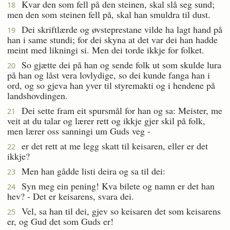
Kvar den som fell på den steinen, skal slå seg sund;
18
men den som steinen fell på, skal han smuldra til dust.
Dei skriftlærde og øvsteprestane vilde ha lagt hand på
19
han i same stundi; for dei skyna at det var dei han hadde
meint med likningi si. Men dei torde ikkje for folket.
So gjætte dei på han og sende folk ut som skulde lura
20
på han og låst vera lovlydige, so dei kunde fanga han i
ord, og so gjeva han yver til styremakti og i hendene på
landshovdingen.
Dei sette fram eit spursmål for han og sa: Meister, me
21
veit at du talar og lærer rett og ikkje gjer skil på folk,
men lærer oss sanningi um Guds veg -
er det rett at me legg skatt til keisaren, eller er det
22
ikkje?
Men han gådde listi deira og sa til dei:
23
Syn meg ein pening! Kva bilete og namn er det han
24
hev? - Det er keisarens, svara dei.
Vel, sa han til dei, gjev so keisaren det som keisarens
25
er, og Gud det som Guds er!