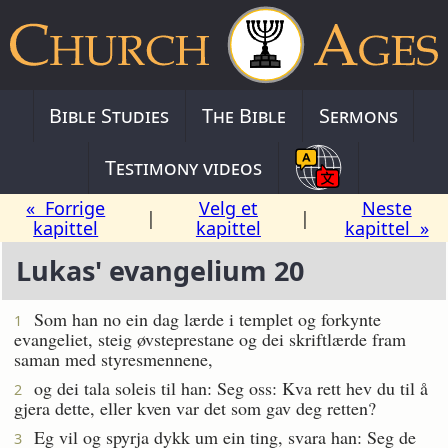
Bible Studies
The Bible
Sermons
Testimony videos
« Forrige
Velg et
Neste
|
|
kapittel
kapittel
kapittel »
Lukas' evangelium 20
Som han no ein dag lærde i templet og forkynte
1
evangeliet, steig øvsteprestane og dei skriftlærde fram
saman med styresmennene,
og dei tala soleis til han: Seg oss: Kva rett hev du til å
2
gjera dette, eller kven var det som gav deg retten?
Eg vil og spyrja dykk um ein ting, svara han: Seg de
3