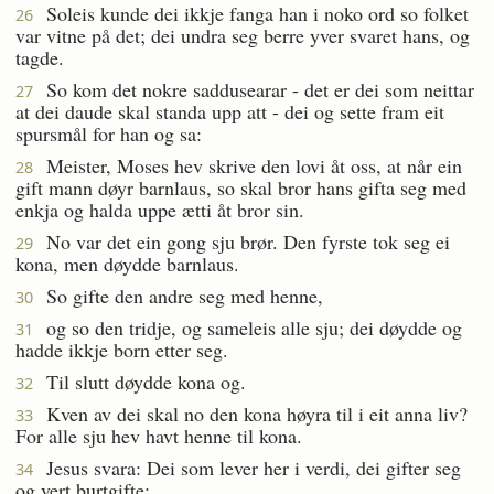
Soleis kunde dei ikkje fanga han i noko ord so folket
26
var vitne på det; dei undra seg berre yver svaret hans, og
tagde.
So kom det nokre saddusearar - det er dei som neittar
27
at dei daude skal standa upp att - dei og sette fram eit
spursmål for han og sa:
Meister, Moses hev skrive den lovi åt oss, at når ein
28
gift mann døyr barnlaus, so skal bror hans gifta seg med
enkja og halda uppe ætti åt bror sin.
No var det ein gong sju brør. Den fyrste tok seg ei
29
kona, men døydde barnlaus.
So gifte den andre seg med henne,
30
og so den tridje, og sameleis alle sju; dei døydde og
31
hadde ikkje born etter seg.
Til slutt døydde kona og.
32
Kven av dei skal no den kona høyra til i eit anna liv?
33
For alle sju hev havt henne til kona.
Jesus svara: Dei som lever her i verdi, dei gifter seg
34
og vert burtgifte;