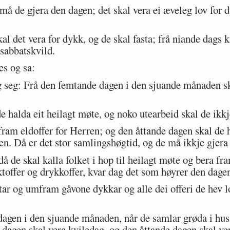
å de gjera den dagen; det skal vera ei æveleg lov for 
l det vera for dykk, og de skal fasta; frå niande dags 
 sabbatskvild.
s og sa:
g seg: Frå den femtande dagen i den sjuande månaden sk
 halda eit heilagt møte, og noko utearbeid skal de ikkj
ram eldoffer for Herren; og den åttande dagen skal de h
en. Då er det stor samlingshøgtid, og de må ikkje gjera
 de skal kalla folket i hop til heilagt møte og bera fra
ktoffer og drykkoffer, kvar dag det som høyrer den dagen
 og umfram gåvone dykkar og alle dei offeri de hev lo
gen i den sjuande månaden, når de samlar grøda i hus,
e dagen skal vera kviledag, og den åttande dagen skal ve