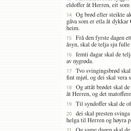
eldoffer åt Herren, eit som
Og brød eller steikte aks
14
gåva som er etla åt dykkar 
heim.
Frå den fyrste dagen ett
15
åsyn, skal de telja sju fulle
femti dagar skal de telja
16
av nygrøda.
Tvo svingingsbrød skal d
17
fint mjøl, og dei skal vera 
Og attåt brødet skal de 
18
åt Herren, og det matoffere
Til syndoffer skal de of
19
dei skal presten svinga 
20
helga til Herren og høyra pr
Og same dagen skal de ka
21