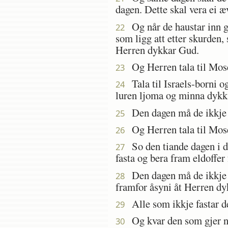
dagen. Dette skal vera ei 
Og når de haustar inn grø
22
som ligg att etter skurden, 
Herren dykkar Gud.
Og Herren tala til Mose
23
Tala til Israels-borni o
24
luren ljoma og minna dykk, 
Den dagen må de ikkje gj
25
Og Herren tala til Mose
26
So den tiande dagen i de
27
fasta og bera fram eldoffer
Den dagen må de ikkje gj
28
framfor åsyni åt Herren d
Alle som ikkje fastar den
29
Og kvar den som gjer nok
30