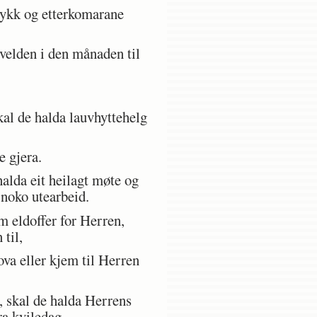
dykk og etterkomarane
kvelden i den månaden til
al de halda lauvhyttehelg
e gjera.
alda eit heilagt møte og
 noko utearbeid.
m eldoffer for Herren,
 til,
va eller kjem til Herren
 skal de halda Herrens
ra kviledag.