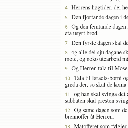
Herrens høgtider, dei heil
4
Den fjortande dagen i den
5
Og den femtande dagen i 
6
eta usyrt brød.
Den fyrste dagen skal de 
7
og alle dei sju dagane ska
8
møte, og noko utearbeid må 
Og Herren tala til Moses
9
Tala til Israels-borni og
10
grøda der, so skal de koma 
og han skal svinga det a
11
sabbaten skal presten svin
Og same dagen som de svi
12
brennoffer åt Herren.
Matofferet som fylgjer me
13