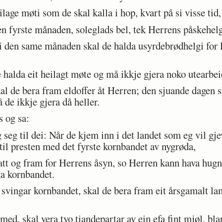
age møti som de skal kalla i hop, kvart på si visse tid,
 fyrste månaden, soleglads bel, tek Herrens påskehelg 
den same månaden skal de halda usyrdebrødhelgi for He
halda eit heilagt møte og må ikkje gjera noko utearbei
l de bera fram eldoffer åt Herren; den sjuande dagen sk
de ikkje gjera då heller.
 og sa:
 seg til dei: Når de kjem inn i det landet som eg vil gj
til presten med det fyrste kornbandet av nygrøda,
tt og fram for Herrens åsyn, so Herren kann hava hugna
ga kornbandet.
ngar kornbandet, skal de bera fram eit årsgamalt lamb
d, skal vera tvo tiandepartar av ein efa fint mjøl, blan