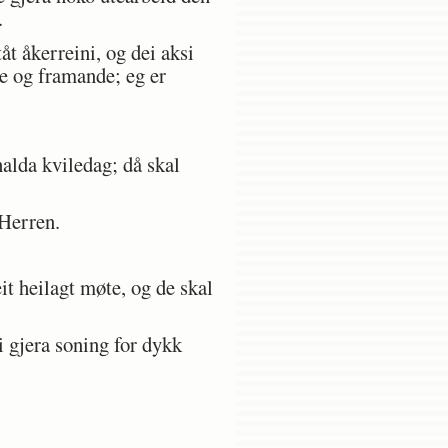
.
åt åkerreini, og dei aksi
ige og framande; eg er
alda kviledag; då skal
 Herren.
t heilagt møte, og de skal
i gjera soning for dykk