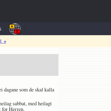
s
l »
ei dagane som de skal kalla
eilag sabbat, med heilagt
t for Herren.