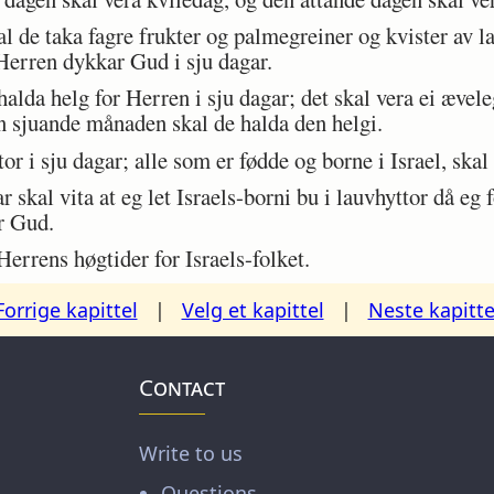
 de taka fagre frukter og palmegreiner og kvister av la
 Herren dykkar Gud i sju dagar.
alda helg for Herren i sju dagar; det skal vera ei ævele
n sjuande månaden skal de halda den helgi.
r i sju dagar; alle som er fødde og borne i Israel, skal 
kal vita at eg let Israels-borni bu i lauvhyttor då eg f
r Gud.
rens høgtider for Israels-folket.
Forrige kapittel
|
Velg et kapittel
|
Neste kapitte
Contact
Write to us
Questions