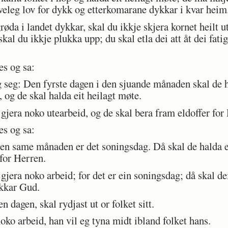
æveleg lov for dykk og etterkomarane dykkar i kvar heim
da i landet dykkar, skal du ikkje skjera kornet heilt ut
skal du ikkje plukka upp; du skal etla dei att åt dei fat
s og sa:
g seg: Den fyrste dagen i den sjuande månaden skal de h
og de skal halda eit heilagt møte.
era noko utearbeid, og de skal bera fram eldoffer for
s og sa:
n same månaden er det soningsdag. Då skal de halda ei
 for Herren.
era noko arbeid; for det er ein soningsdag; då skal de
ykkar Gud.
 dagen, skal rydjast ut or folket sitt.
o arbeid, han vil eg tyna midt ibland folket hans.