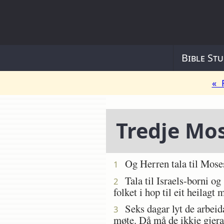
Bible Stu
« 
Tredje Mo
Og Herren tala til Moses
1
Tala til Israels-borni og
2
folket i hop til eit heilagt
Seks dagar lyt de arbeida
3
møte. Då må de ikkje gjera 