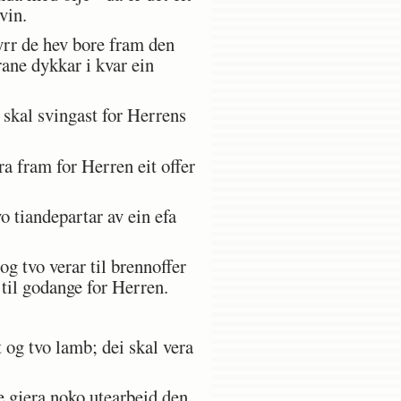
vin.
fyrr de hev bore fram den
rane dykkar i kvar ein
skal svingast for Herrens
ra fram for Herren eit offer
 tiandepartar av ein efa
g tvo verar til brennoffer
 til godange for Herren.
og tvo lamb; dei skal vera
e gjera noko utearbeid den