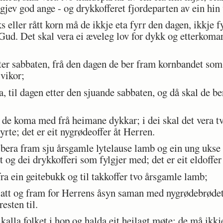
 gjev god ange - og drykkofferet fjordeparten av ein hin 
 eller rått korn må de ikkje eta fyrr den dagen, ikkje 
Gud. Det skal vera ei æveleg lov for dykk og etterkoma
er sabbaten, frå den dagen de ber fram kornbandet som 
 vikor;
, til dagen etter den sjuande sabbaten, og då skal de be
e koma med frå heimane dykkar; i dei skal det vera tvo
syrte; det er eit nygrødeoffer åt Herren.
bera fram sju årsgamle lytelause lamb og ein ung ukse o
t og dei drykkofferi som fylgjer med; det er eit eldoffer
ra ein geitebukk og til takkoffer tvo årsgamle lamb;
att og fram for Herrens åsyn saman med nygrødebrødet 
esten til.
lla folket i hop og halda eit heilagt møte; de må ikkj