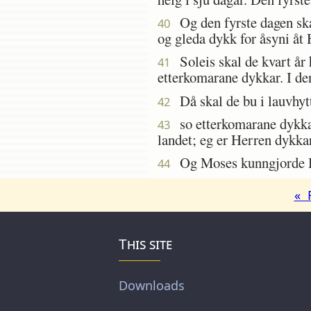
Og den fyrste dagen skal
40
og gleda dykk for åsyni åt
Soleis skal de kvart år h
41
etterkomarane dykkar. I de
Då skal de bu i lauvhytto
42
so etterkomarane dykkar s
43
landet; eg er Herren dykka
Og Moses kunngjorde Her
44
« 
This site
Downloads