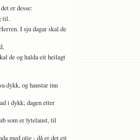
 det er desse:
til.
rren. I sju dagar skal de
d,
al de og halda eit heilagt
eva dykk, og haustar inn
d i dykk; dagen etter
 som er lytelaust, til
da med olje - då er det eit