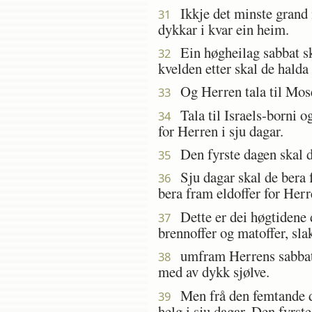
Ikkje det minste grand m
31
dykkar i kvar ein heim.
Ein høgheilag sabbat ska
32
kvelden etter skal de halda
Og Herren tala til Mose
33
Tala til Israels-borni o
34
for Herren i sju dagar.
Den fyrste dagen skal de
35
Sju dagar skal de bera f
36
bera fram eldoffer for Herr
Dette er dei høgtidene då
37
brennoffer og matoffer, sla
umfram Herrens sabbatar
38
med av dykk sjølve.
Men frå den femtande da
39
helg i sju dagar. Den fyrst