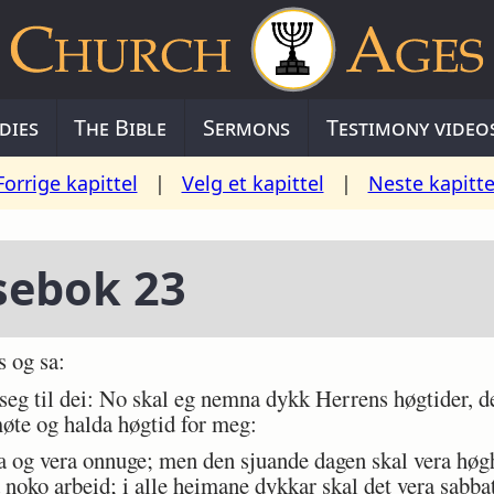
dies
The Bible
Sermons
Testimony video
Forrige kapittel
|
Velg et kapittel
|
Neste kapitte
sebok 23
 og sa:
 seg til dei: No skal eg nemna dykk Herrens høgtider, d
 møte og halda høgtid for meg:
 og vera onnuge; men den sjuande dagen skal vera høgh
noko arbeid; i alle heimane dykkar skal det vera sabba