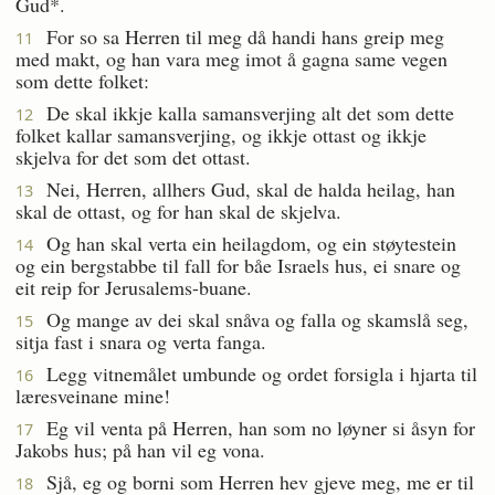
Gud*.
For so sa Herren til meg då handi hans greip meg
11
med makt, og han vara meg imot å gagna same vegen
som dette folket:
De skal ikkje kalla samansverjing alt det som dette
12
folket kallar samansverjing, og ikkje ottast og ikkje
skjelva for det som det ottast.
Nei, Herren, allhers Gud, skal de halda heilag, han
13
skal de ottast, og for han skal de skjelva.
Og han skal verta ein heilagdom, og ein støytestein
14
og ein bergstabbe til fall for båe Israels hus, ei snare og
eit reip for Jerusalems-buane.
Og mange av dei skal snåva og falla og skamslå seg,
15
sitja fast i snara og verta fanga.
Legg vitnemålet umbunde og ordet forsigla i hjarta til
16
læresveinane mine!
Eg vil venta på Herren, han som no løyner si åsyn for
17
Jakobs hus; på han vil eg vona.
Sjå, eg og borni som Herren hev gjeve meg, me er til
18