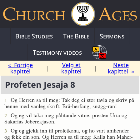
Bible Studies
The Bible
Sermons
Testimony videos
« Forrige
Velg et
Neste
|
|
kapittel
kapittel
kapittel »
Profeten Jesaja 8
Og Herren sa til meg: Tak deg ei stor tavla og skriv på
1
henne med vanleg skrift: Brå-herfang, snøgg-ran!
Og eg vil taka meg pålitande vitne: presten Uria og
2
Sakarias Jeberekjason.
Og eg gjekk inn til profetkona, og ho vart umhender
3
og fekk ein son. Og Herren sa til meg: Kalla han Maher-