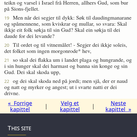
teikn og varsel i Israel frå Herren, allhers Gud, som bur
på Sions-fjellet.
Men når dei segjer til dykk: Søk til daudingmanarane
19
og spåmennene, som kviskrar og mullar, so svara: Skal
ikkje eit folk søkja til sin Gud? Skal ein søkja til dei
daude for dei levande?
Til ordet og til vitnemålet! - Segjer dei ikkje soleis,
20
det folket som ingen morgonrode* hev,
so skal dei flakka um i landet plaga og hungrande, og
21
i sin hunger skal dei harmast og banna sin konge og sin
Gud. Dei skal skoda upp,
og dei skal skoda ned på jordi; men sjå, der er naud
22
og natt og myrker og angest; ut i svarte natti er dei
drivne.
« Forrige
Velg et
Neste
|
|
kapittel
kapittel
kapittel »
This site