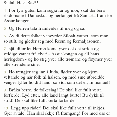
Sjalal, Hasj-Bas*!
For fyrr guten kann segja far og mor, skal dei bera
4
rikdomane i Damaskus og herfanget frå Samaria fram for
Assur-kongen.
Og Herren tala framleides til meg og sa:
5
Av di dette folket vanvyrder Siloah-vatnet, som renn
6
so stilt, og gleder seg med Resin og Remaljasonen,
sjå, difor let Herren koma yver dei det stride og
7
veldige vatnet frå elvi* - Assur-kongen og all hans
herlegdom - og ho stig yver alle trømane og fløymer yver
alle strendene sine.
Ho trengjer seg inn i Juda, fløder yver og kjem
8
veltande og når folk til halsen, og med sine utbreidde
venger fyller ho ditt land, so vidt som det er, Immanuel!
Bråka berre, de folkeslag! De skal like fullt verta
9
forfærde. Lyd etter, alle land langt burte! Bu dykk til
strid! De skal like fullt verta forfærde.
Legg upp råder! Dei skal like fullt verta til inkjes.
10
Gjer avtale! Han skal ikkje få framgang! For med oss er