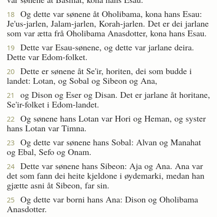
Og dette var sønene åt Oholibama, kona hans Esau:
18
Je'us-jarlen, Jalam-jarlen, Korah-jarlen. Det er dei jarlane
som var ætta frå Oholibama Anasdotter, kona hans Esau.
Dette var Esau-sønene, og dette var jarlane deira.
19
Dette var Edom-folket.
Dette er sønene åt Se'ir, horiten, dei som budde i
20
landet: Lotan, og Sobal og Sibeon og Ana,
og Dison og Eser og Disan. Det er jarlane åt horitane,
21
Se'ir-folket i Edom-landet.
Og sønene hans Lotan var Hori og Heman, og syster
22
hans Lotan var Timna.
Og dette var sønene hans Sobal: Alvan og Manahat
23
og Ebal, Sefo og Onam.
Dette var sønene hans Sibeon: Aja og Ana. Ana var
24
det som fann dei heite kjeldone i øydemarki, medan han
gjætte asni åt Sibeon, far sin.
Og dette var borni hans Ana: Dison og Oholibama
25
Anasdotter.