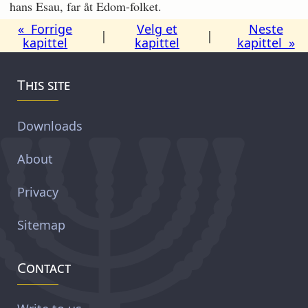
hans Esau, far åt Edom-folket.
« Forrige
Velg et
Neste
|
|
kapittel
kapittel
kapittel »
This site
Downloads
About
Privacy
Sitemap
Contact