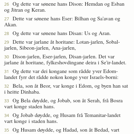
Og dette var sønene hans Dison: Hemdan og Esban
26
og Jitran og Keran.
Dette var sønene hans Eser: Bilhan og Sa'avan og
27
Akan.
Og dette var sønene hans Disan: Us og Aran.
28
Dette var jarlane åt horitane: Lotan-jarlen, Sobal-
29
jarlen, Sibeon-jarlen, Ana-jarlen,
Dison-jarlen, Eser-jarlen, Disan-jarlen. Det var
30
jarlane åt horitane, fylkeshovdingane deira i Se'ir-landet.
Og dette var dei kongane som rådde yver Edom-
31
landet fyrr det rådde nokon konge yver Israels-borni:
Bela, son åt Beor, var konge i Edom, og byen han sat
32
i heitte Dinhaba.
Og Bela døydde, og Jobab, son åt Serah, frå Bosra
33
vart konge staden hans.
Og Jobab døydde, og Husam frå Temanitar-landet
34
vart konge i staden hans.
Og Husam døydde, og Hadad, son åt Bedad, vart
35