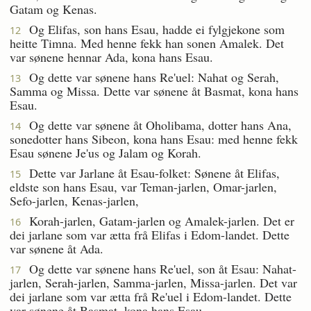
Gatam og Kenas.
Og Elifas, son hans Esau, hadde ei fylgjekone som
12
heitte Timna. Med henne fekk han sonen Amalek. Det
var sønene hennar Ada, kona hans Esau.
Og dette var sønene hans Re'uel: Nahat og Serah,
13
Samma og Missa. Dette var sønene åt Basmat, kona hans
Esau.
Og dette var sønene åt Oholibama, dotter hans Ana,
14
sonedotter hans Sibeon, kona hans Esau: med henne fekk
Esau sønene Je'us og Jalam og Korah.
Dette var Jarlane åt Esau-folket: Sønene åt Elifas,
15
eldste son hans Esau, var Teman-jarlen, Omar-jarlen,
Sefo-jarlen, Kenas-jarlen,
Korah-jarlen, Gatam-jarlen og Amalek-jarlen. Det er
16
dei jarlane som var ætta frå Elifas i Edom-landet. Dette
var sønene åt Ada.
Og dette var sønene hans Re'uel, son åt Esau: Nahat-
17
jarlen, Serah-jarlen, Samma-jarlen, Missa-jarlen. Det var
dei jarlane som var ætta frå Re'uel i Edom-landet. Dette
var sønene åt Basmat, kona hans Esau.