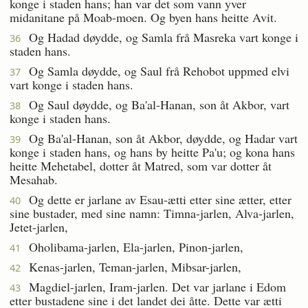
konge i staden hans; han var det som vann yver
midanitane på Moab-moen. Og byen hans heitte Avit.
Og Hadad døydde, og Samla frå Masreka vart konge i
36
staden hans.
Og Samla døydde, og Saul frå Rehobot uppmed elvi
37
vart konge i staden hans.
Og Saul døydde, og Ba'al-Hanan, son åt Akbor, vart
38
konge i staden hans.
Og Ba'al-Hanan, son åt Akbor, døydde, og Hadar vart
39
konge i staden hans, og hans by heitte Pa'u; og kona hans
heitte Mehetabel, dotter åt Matred, som var dotter åt
Mesahab.
Og dette er jarlane av Esau-ætti etter sine ætter, etter
40
sine bustader, med sine namn: Timna-jarlen, Alva-jarlen,
Jetet-jarlen,
Oholibama-jarlen, Ela-jarlen, Pinon-jarlen,
41
Kenas-jarlen, Teman-jarlen, Mibsar-jarlen,
42
Magdiel-jarlen, Iram-jarlen. Det var jarlane i Edom
43
etter bustadene sine i det landet dei åtte. Dette var ætti