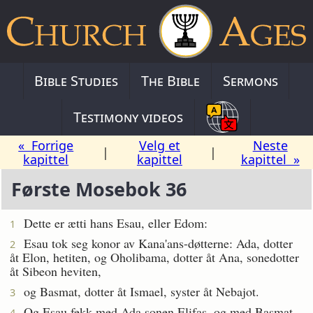
Bible Studies
The Bible
Sermons
Testimony videos
« Forrige
Velg et
Neste
|
|
kapittel
kapittel
kapittel »
Første Mosebok 36
Dette er ætti hans Esau, eller Edom:
1
Esau tok seg konor av Kana'ans-døtterne: Ada, dotter
2
åt Elon, hetiten, og Oholibama, dotter åt Ana, sonedotter
åt Sibeon heviten,
og Basmat, dotter åt Ismael, syster åt Nebajot.
3
Og Esau fekk med Ada sonen Elifas, og med Basmat
4