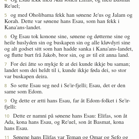
Re'uel;
og med Oholibama fekk han sønene Je'us og Jalam og
5
Korah. Dette var sønene hans Esau, som han fekk i
Kana'ans-landet.
Og Esau tok konone sine, sønene og døtterne sine og
6
heile huslyden sin og buskapen sin og alle kløvdyri sine
og alt godset sitt som han hadde sanka i Kana'ans-landet,
og flutte burt frå Jakob, bror sin, og av til eit anna land.
For dei åtte so mykje fe at dei kunde ikkje bu saman;
7
landet som dei heldt til i, kunde ikkje føda dei, so stor
var buskapen deira.
So sette Esau seg ned i Se'ir-fjelli; Esau, det er den
8
same som Edom.
Og dette er ætti hans Esau, far åt Edom-folket i Se'ir-
9
fjelli:
Dette er namni på sønene hans Esau: Elifas, son åt
10
Ada, kona hans Esau, og Re'uel, son åt Basmat, kona
hans Esau.
Sønene hans Elifas var Teman og Omar og Sefo og
11