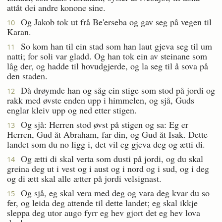
attåt dei andre konone sine.
Og Jakob tok ut frå Be'erseba og gav seg på vegen til
10
Karan.
So kom han til ein stad som han laut gjeva seg til um
11
natti; for soli var gladd. Og han tok ein av steinane som
låg der, og hadde til hovudgjerde, og la seg til å sova på
den staden.
Då drøymde han og såg ein stige som stod på jordi og
12
rakk med øvste enden upp i himmelen, og sjå, Guds
englar kleiv upp og ned etter stigen.
Og sjå: Herren stod øvst på stigen og sa: Eg er
13
Herren, Gud åt Abraham, far din, og Gud åt Isak. Dette
landet som du no ligg i, det vil eg gjeva deg og ætti di.
Og ætti di skal verta som dusti på jordi, og du skal
14
greina deg ut i vest og i aust og i nord og i sud, og i deg
og di ætt skal alle ætter på jordi velsignast.
Og sjå, eg skal vera med deg og vara deg kvar du so
15
fer, og leida deg attende til dette landet; eg skal ikkje
sleppa deg utor augo fyrr eg hev gjort det eg hev lova