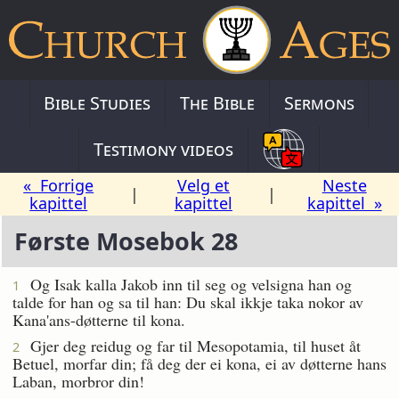
Bible Studies
The Bible
Sermons
Testimony videos
« Forrige
Velg et
Neste
|
|
kapittel
kapittel
kapittel »
Første Mosebok 28
Og Isak kalla Jakob inn til seg og velsigna han og
1
talde for han og sa til han: Du skal ikkje taka nokor av
Kana'ans-døtterne til kona.
Gjer deg reidug og far til Mesopotamia, til huset åt
2
Betuel, morfar din; få deg der ei kona, ei av døtterne hans
Laban, morbror din!