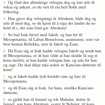
Og Gud den allmektige velsigna deg og late ætti di
3
veksa og aukast, so du vert til ein heil flokk med
folkeslag.
Han gjeve deg velsigningi åt Abraham, både deg og
4
ætti di med deg, so du kjem til å eiga det landet du no
held til i, det som Gud gav Abraham!
So bad Isak farvel med Jakob, og han for til
5
Mesopotamia, til Laban Betuelsson, aramearen, som var
bror hennar Rebekka, mor åt Jakob og Esau.
Då Esau såg at Isak hadde velsigna Jakob og sendt han
6
til Mesopotamia, av di han vilde at han skulde få seg ei
kona derifrå, at han hadde velsigna han, og tala for han
og sagt: Du skal ikkje taka nokor av Kana'ans-døtterne til
kona!
og at Jakob hadde lydt foreldri sine og fare til
7
Mesopotamia,
og då Esau såg at Isak, far hans, mislika Kana'ans-
8
døtterne,
so gjekk han til Ismael og tok Mahalat, dotter åt
9
Ismael, son hans Abraham, syster åt Nebajot, til kona