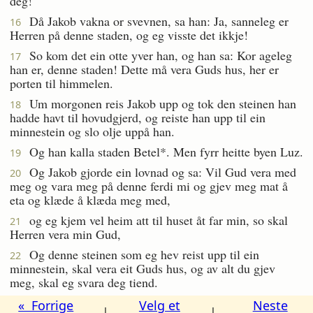
deg!
Då Jakob vakna or svevnen, sa han: Ja, sanneleg er
16
Herren på denne staden, og eg visste det ikkje!
So kom det ein otte yver han, og han sa: Kor ageleg
17
han er, denne staden! Dette må vera Guds hus, her er
porten til himmelen.
Um morgonen reis Jakob upp og tok den steinen han
18
hadde havt til hovudgjerd, og reiste han upp til ein
minnestein og slo olje uppå han.
Og han kalla staden Betel*. Men fyrr heitte byen Luz.
19
Og Jakob gjorde ein lovnad og sa: Vil Gud vera med
20
meg og vara meg på denne ferdi mi og gjev meg mat å
eta og klæde å klæda meg med,
og eg kjem vel heim att til huset åt far min, so skal
21
Herren vera min Gud,
Og denne steinen som eg hev reist upp til ein
22
minnestein, skal vera eit Guds hus, og av alt du gjev
meg, skal eg svara deg tiend.
« Forrige
Velg et
Neste
|
|