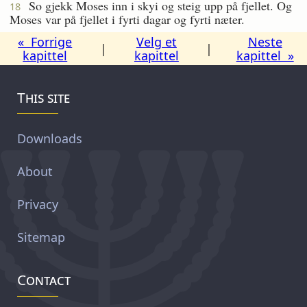
So gjekk Moses inn i skyi og steig upp på fjellet. Og
18
Moses var på fjellet i fyrti dagar og fyrti næter.
« Forrige
Velg et
Neste
|
|
kapittel
kapittel
kapittel »
This site
Downloads
About
Privacy
Sitemap
Contact