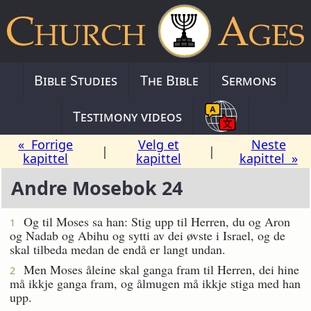
Bible Studies
The Bible
Sermons
Testimony videos
« Forrige
Velg et
Neste
|
|
kapittel
kapittel
kapittel »
Andre Mosebok 24
Og til Moses sa han: Stig upp til Herren, du og Aron
1
og Nadab og Abihu og sytti av dei øvste i Israel, og de
skal tilbeda medan de endå er langt undan.
Men Moses åleine skal ganga fram til Herren, dei hine
2
må ikkje ganga fram, og ålmugen må ikkje stiga med han
upp.