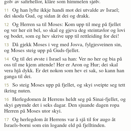
golv av safirhellor, klåre som himmelen sjølv.
Og han lyfte ikkje handi mot dei utvalde av Israel;
11
dei skoda Gud, og sidan åt dei og drakk.
Og Herren sa til Moses: Kom upp til meg på fjellet
12
og ver her eit bel, so skal eg gjeva deg steintavlor og lovi
og bodet, som eg hev skrive upp til rettleiding for dei!
Då gjekk Moses i veg med Josva, fylgjesveinen sin,
13
og Moses steig upp på Guds-fjellet.
Og til dei øvste i Israel sa han: Ver no her og bia på
14
oss til me kjem attende! Her er Aron og Hur; dei skal
vera hjå dykk. Er det nokon som hev ei sak, so kann han
ganga til dei.
So steig Moses upp på fjellet, og skyi sveipte seg tett
15
ikring nuten.
Herlegdomen åt Herrens heldt seg på Sinai-fjellet, og
16
skyi gøymde det i seks dagar. Den sjuande dagen ropa
Herren på Moses utor skyi.
Og herlegdom åt Herrens var å sjå til for augo åt
17
Israels-borni som ein logande eld på fjelltinden.