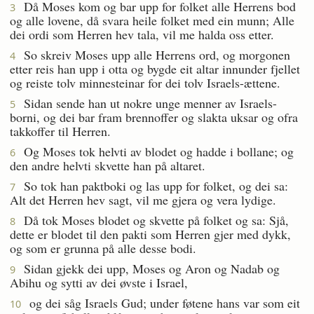
Då Moses kom og bar upp for folket alle Herrens bod
3
og alle lovene, då svara heile folket med ein munn; Alle
dei ordi som Herren hev tala, vil me halda oss etter.
So skreiv Moses upp alle Herrens ord, og morgonen
4
etter reis han upp i otta og bygde eit altar innunder fjellet
og reiste tolv minnesteinar for dei tolv Israels-ættene.
Sidan sende han ut nokre unge menner av Israels-
5
borni, og dei bar fram brennoffer og slakta uksar og ofra
takkoffer til Herren.
Og Moses tok helvti av blodet og hadde i bollane; og
6
den andre helvti skvette han på altaret.
So tok han paktboki og las upp for folket, og dei sa:
7
Alt det Herren hev sagt, vil me gjera og vera lydige.
Då tok Moses blodet og skvette på folket og sa: Sjå,
8
dette er blodet til den pakti som Herren gjer med dykk,
og som er grunna på alle desse bodi.
Sidan gjekk dei upp, Moses og Aron og Nadab og
9
Abihu og sytti av dei øvste i Israel,
og dei såg Israels Gud; under føtene hans var som eit
10