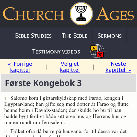
Bible Studies
The Bible
Sermons
Testimony videos
« Forrige
Velg et
Neste
|
|
kapittel
kapittel
kapittel »
Første Kongebok 3
Salomo kom i giftarskyldskap med Farao, kongen i
1
Egyptar-land; han gifte seg med dotter åt Farao og flutte
henne heim i Davids-staden; der skulde ho bu til han
hadde bygt ferdigt både sitt eige hus og Herrens hus og
muren rundt um Jerusalem.
Folket ofra då berre på haugane; for til dessa var det
2
ikkje bygt noko hus for Herrens namn.