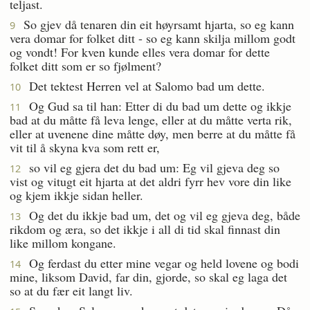
teljast.
So gjev då tenaren din eit høyrsamt hjarta, so eg kann
9
vera domar for folket ditt - so eg kann skilja millom godt
og vondt! For kven kunde elles vera domar for dette
folket ditt som er so fjølment?
Det tektest Herren vel at Salomo bad um dette.
10
Og Gud sa til han: Etter di du bad um dette og ikkje
11
bad at du måtte få leva lenge, eller at du måtte verta rik,
eller at uvenene dine måtte døy, men berre at du måtte få
vit til å skyna kva som rett er,
so vil eg gjera det du bad um: Eg vil gjeva deg so
12
vist og vitugt eit hjarta at det aldri fyrr hev vore din like
og kjem ikkje sidan heller.
Og det du ikkje bad um, det og vil eg gjeva deg, både
13
rikdom og æra, so det ikkje i all di tid skal finnast din
like millom kongane.
Og ferdast du etter mine vegar og held lovene og bodi
14
mine, liksom David, far din, gjorde, so skal eg laga det
so at du fær eit langt liv.