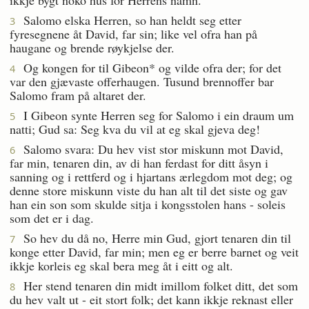
Salomo elska Herren, so han heldt seg etter
3
fyresegnene åt David, far sin; like vel ofra han på
haugane og brende røykjelse der.
Og kongen for til Gibeon* og vilde ofra der; for det
4
var den gjævaste offerhaugen. Tusund brennoffer bar
Salomo fram på altaret der.
I Gibeon synte Herren seg for Salomo i ein draum um
5
natti; Gud sa: Seg kva du vil at eg skal gjeva deg!
Salomo svara: Du hev vist stor miskunn mot David,
6
far min, tenaren din, av di han ferdast for ditt åsyn i
sanning og i rettferd og i hjartans ærlegdom mot deg; og
denne store miskunn viste du han alt til det siste og gav
han ein son som skulde sitja i kongsstolen hans - soleis
som det er i dag.
So hev du då no, Herre min Gud, gjort tenaren din til
7
konge etter David, far min; men eg er berre barnet og veit
ikkje korleis eg skal bera meg åt i eitt og alt.
Her stend tenaren din midt imillom folket ditt, det som
8
du hev valt ut - eit stort folk; det kann ikkje reknast eller