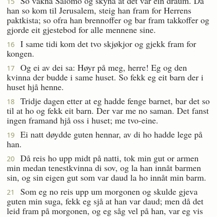
So vakna Salomo og skyna at det var ein draum. Då
15
han so kom til Jerusalem, steig han fram for Herrens
paktkista; so ofra han brennoffer og bar fram takkoffer og
gjorde eit gjestebod for alle mennene sine.
I same tidi kom det tvo skjøkjor og gjekk fram for
16
kongen.
Og ei av dei sa: Høyr på meg, herre! Eg og den
17
kvinna der budde i same huset. So fekk eg eit barn der i
huset hjå henne.
Tridje dagen etter at eg hadde fenge barnet, bar det so
18
til at ho og fekk eit barn. Der var me no saman. Det fanst
ingen framand hjå oss i huset; me tvo-eine.
Ei natt døydde guten hennar, av di ho hadde lege på
19
han.
Då reis ho upp midt på natti, tok min gut or armen
20
min medan tenestkvinna di sov, og la han innåt barmen
sin, og sin eigen gut som var daud la ho innåt min barm.
Som eg no reis upp um morgonen og skulde gjeva
21
guten min suga, fekk eg sjå at han var daud; men då det
leid fram på morgonen, og eg såg vel på han, var eg vis