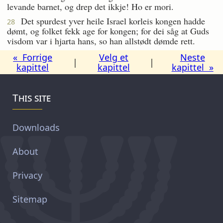
levande barnet, og drep det ikkje! Ho er mori.
Det spurdest yver heile Israel korleis kongen hadde
28
dømt, og folket fekk age for kongen; for dei såg at Guds
visdom var i hjarta hans, so han allstødt dømde rett.
« Forrige
Velg et
Neste
|
|
kapittel
kapittel
kapittel »
This site
Downloads
About
Privacy
Sitemap