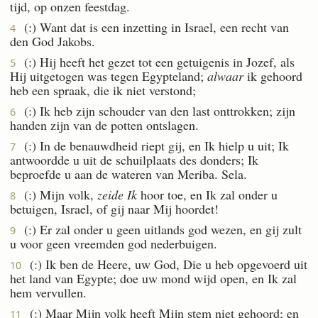
tijd, op onzen feestdag.
(:) Want dat is een inzetting in Israel, een recht van
4
den God Jakobs.
(:) Hij heeft het gezet tot een getuigenis in Jozef, als
5
Hij uitgetogen was tegen Egypteland;
alwaar
ik gehoord
heb een spraak, die ik niet verstond;
(:) Ik heb zijn schouder van den last onttrokken; zijn
6
handen zijn van de potten ontslagen.
(:) In de benauwdheid riept gij, en Ik hielp u uit; Ik
7
antwoordde u uit de schuilplaats des donders; Ik
beproefde u aan de wateren van Meriba. Sela.
(:) Mijn volk,
zeide Ik
hoor toe, en Ik zal onder u
8
betuigen, Israel, of gij naar Mij hoordet!
(:) Er zal onder u geen uitlands god wezen, en gij zult
9
u voor geen vreemden god nederbuigen.
(:) Ik ben de Heere, uw God, Die u heb opgevoerd uit
10
het land van Egypte; doe uw mond wijd open, en Ik zal
hem vervullen.
(:) Maar Mijn volk heeft Mijn stem niet gehoord; en
11