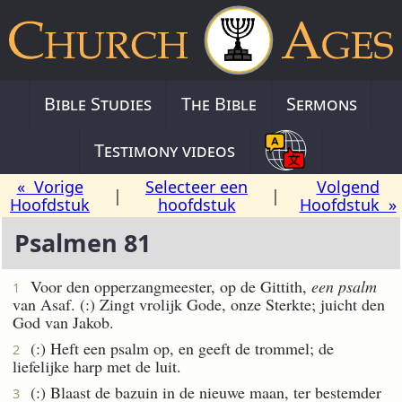
Bible Studies
The Bible
Sermons
Testimony videos
« Vorige
Selecteer een
Volgend
|
|
Hoofdstuk
hoofdstuk
Hoofdstuk »
Psalmen 81
Voor den opperzangmeester, op de Gittith,
een psalm
1
van Asaf. (:) Zingt vrolijk Gode, onze Sterkte; juicht den
God van Jakob.
(:) Heft een psalm op, en geeft de trommel; de
2
liefelijke harp met de luit.
(:) Blaast de bazuin in de nieuwe maan, ter bestemder
3