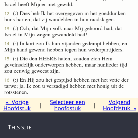
Israel heeft Mijner niet gewild.
(:) Dies heb Ik het overgegeven in het goeddunken
12
huns harten, dat zij wandelden in hun raadslagen.
(:) Och, dat Mijn volk naar Mij gehoord had, dat
13
Israel in Mijn wegen gewandeld had!
(:) In kort zou Ik hun vijanden gedempt hebben, en
14
Mijn hand gewend hebben tegen hun wederpartijders.
(:) Die den HEERE haten, zouden zich Hem
15
geveinsdelijk onderworpen hebben, maar hunlieder tijd
zou eeuwig geweest zijn.
(:) En Hij zou het gespijsd hebben met het vette der
16
tarwe; ja, Ik zou u verzadigd hebben met honig uit de
rotsstenen.
« Vorige
Selecteer een
Volgend
|
|
Hoofdstuk
hoofdstuk
Hoofdstuk »
This site