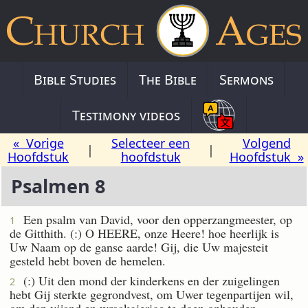
Bible Studies
The Bible
Sermons
Testimony videos
« Vorige
Selecteer een
Volgend
|
|
Hoofdstuk
hoofdstuk
Hoofdstuk »
Psalmen 8
Een psalm van David, voor den opperzangmeester, op
1
de Gitthith. (:) O HEERE, onze Heere! hoe heerlijk is
Uw Naam op de ganse aarde! Gij, die Uw majesteit
gesteld hebt boven de hemelen.
(:) Uit den mond der kinderkens en der zuigelingen
2
hebt Gij sterkte gegrondvest, om Uwer tegenpartijen wil,
om den vijand en wraakgierige te doen ophouden.