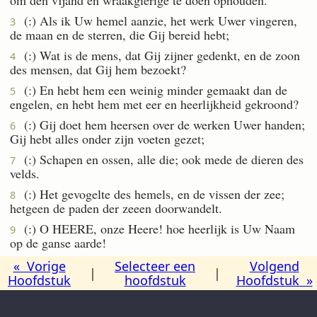
(:) Als ik Uw hemel aanzie, het werk Uwer vingeren,
3
de maan en de sterren, die Gij bereid hebt;
(:) Wat is de mens, dat Gij zijner gedenkt, en de zoon
4
des mensen, dat Gij hem bezoekt?
(:) En hebt hem een weinig minder gemaakt dan de
5
engelen, en hebt hem met eer en heerlijkheid gekroond?
(:) Gij doet hem heersen over de werken Uwer handen;
6
Gij hebt alles onder zijn voeten gezet;
(:) Schapen en ossen, alle die; ook mede de dieren des
7
velds.
(:) Het gevogelte des hemels, en de vissen der zee;
8
hetgeen de paden der zeeen doorwandelt.
(:) O HEERE, onze Heere! hoe heerlijk is Uw Naam
9
op de ganse aarde!
« Vorige
Selecteer een
Volgend
|
|
Hoofdstuk
hoofdstuk
Hoofdstuk »