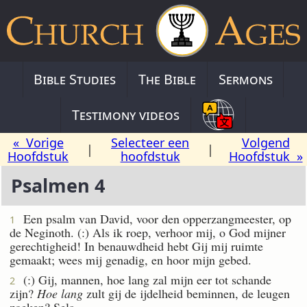
Bible Studies
The Bible
Sermons
Testimony videos
« Vorige
Selecteer een
Volgend
|
|
Hoofdstuk
hoofdstuk
Hoofdstuk »
Psalmen 4
Een psalm van David, voor den opperzangmeester, op
1
de Neginoth. (:) Als ik roep, verhoor mij, o God mijner
gerechtigheid! In benauwdheid hebt Gij mij ruimte
gemaakt; wees mij genadig, en hoor mijn gebed.
(:) Gij, mannen, hoe lang zal mijn eer tot schande
2
zijn?
Hoe lang
zult gij de ijdelheid beminnen, de leugen
zoeken? Sela.