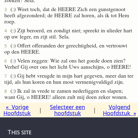
(:) Weet toch, dat de HEERE Zich een gunstgenoot
3
heeft afgezonderd; de HEERE zal horen, als ik tot Hem
roep.
(:) Zijt beroerd, en zondigt niet; spreekt in ulieder hart
4
op uw leger, en zijt stil. Sela.
(:) Offert offeranden der gerechtigheid, en vertrouwt
5
op den HEERE.
(:) Velen zeggen: Wie zal ons het goede doen zien?
6
Verhef Gij over ons het licht Uws aanschijns, o HEERE!
(:) Gij hebt vreugde in mijn hart gegeven, meer dan ter
7
tijd, als hun koren en hun most vermenigvuldigd zijn.
(:) Ik zal in vrede te zamen nederliggen en slapen;
8
want Gij, o HEERE! alleen zult mij doen zeker wonen.
« Vorige
Selecteer een
Volgend
|
|
Hoofdstuk
hoofdstuk
Hoofdstuk »
This site