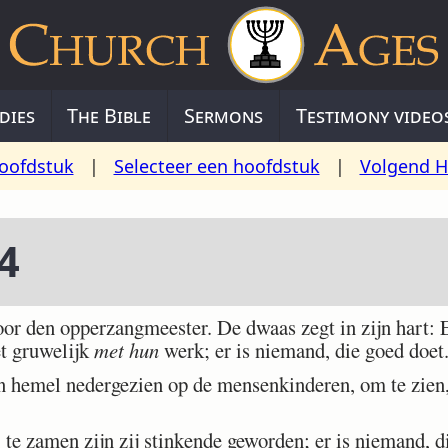
dies
The Bible
Sermons
Testimony video
oofdstuk
|
Selecteer een hoofdstuk
|
Volgend H
4
or den opperzangmeester. De dwaas zegt in zijn hart: E
et gruwelijk
met hun
werk; er is niemand, die goed doet
emel nedergezien op de mensenkinderen, om te zien,
te zamen zijn zij stinkende geworden; er is niemand, di