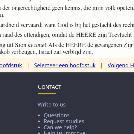
der ongerechtigheid geen kennis, die mijn volk opeten
n.
ardheid vervaard; want God is bij het geslacht des rech
raad des ellendigen, omdat de HEERE zijn Toevlucht i
ng uit Sion
kwame
! Als de HEERE de gevangenen Zijns
kob verheugen, Israel zal verblijd zijn.
oofdstuk
|
Selecteer een hoofdstuk
|
Volgend H
Contact
Write to us
Questions
Request studies
Can we help?
Help us improve