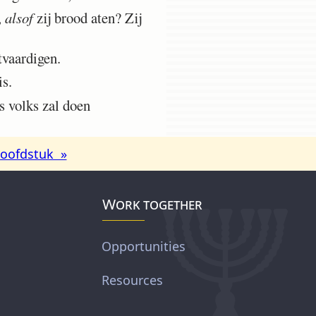
,
alsof
zij brood aten? Zij
tvaardigen.
s.
 volks zal doen
oofdstuk »
Work together
Opportunities
Resources