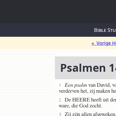
Bible Stu
« Vorige H
Psalmen 1
Een psalm
van David, vo
1
verderven het, zij maken h
De HEERE heeft uit den h
2
ware, die God zocht.
Zij zijn allen afgeweken, 
3