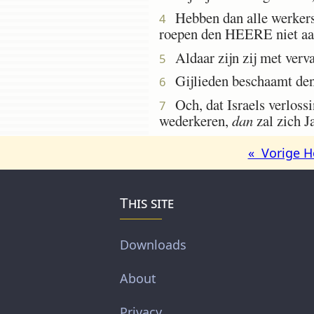
Hebben dan alle werkers 
4
roepen den HEERE niet aa
Aldaar zijn zij met verva
5
Gijlieden beschaamt den 
6
Och, dat Israels verlossi
7
wederkeren,
dan
zal zich Ja
« Vorige H
This site
Downloads
About
Privacy