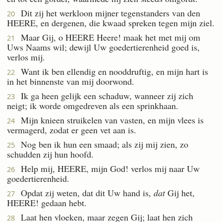
Dit zij het werkloon mijner tegenstanders van den
20
HEERE, en dergenen, die kwaad spreken tegen mijn ziel.
Maar Gij, o HEERE Heere! maak het met mij om
21
Uws Naams wil; dewijl Uw goedertierenheid goed is,
verlos mij.
Want ik ben ellendig en nooddruftig, en mijn hart is
22
in het binnenste van mij doorwond.
Ik ga heen gelijk een schaduw, wanneer zij zich
23
neigt; ik worde omgedreven als een sprinkhaan.
Mijn knieen struikelen van vasten, en mijn vlees is
24
vermagerd, zodat er geen vet aan is.
Nog ben ik hun een smaad; als zij mij zien, zo
25
schudden zij hun hoofd.
Help mij, HEERE, mijn God! verlos mij naar Uw
26
goedertierenheid.
Opdat zij weten, dat dit Uw hand is,
dat
Gij het,
27
HEERE! gedaan hebt.
Laat hen vloeken, maar zegen Gij; laat hen zich
28