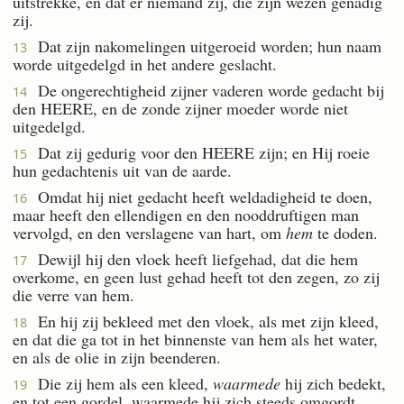
uitstrekke, en dat er niemand zij, die zijn wezen genadig
zij.
Dat zijn nakomelingen uitgeroeid worden; hun naam
13
worde uitgedelgd in het andere geslacht.
De ongerechtigheid zijner vaderen worde gedacht bij
14
den HEERE, en de zonde zijner moeder worde niet
uitgedelgd.
Dat zij gedurig voor den HEERE zijn; en Hij roeie
15
hun gedachtenis uit van de aarde.
Omdat hij niet gedacht heeft weldadigheid te doen,
16
maar heeft den ellendigen en den nooddruftigen man
vervolgd, en den verslagene van hart, om
hem
te doden.
Dewijl hij den vloek heeft liefgehad, dat die hem
17
overkome, en geen lust gehad heeft tot den zegen, zo zij
die verre van hem.
En hij zij bekleed met den vloek, als met zijn kleed,
18
en dat die ga tot in het binnenste van hem als het water,
en als de olie in zijn beenderen.
Die zij hem als een kleed,
waarmede
hij zich bedekt,
19
en tot een gordel, waarmede hij zich steeds omgordt.