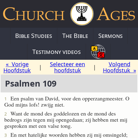
Bible Studies
The Bible
Sermons
Testimony videos
« Vorige
Selecteer een
Volgend
|
|
Hoofdstuk
hoofdstuk
Hoofdstuk »
Psalmen 109
Een psalm van David, voor den opperzangmeester. O
1
God mijns lofs! zwijg niet.
Want de mond des goddelozen en de mond des
2
bedrogs zijn tegen mij opengedaan; zij hebben met mij
gesproken met een valse tong.
En met hatelijke woorden hebben zij mij omsingeld;
3