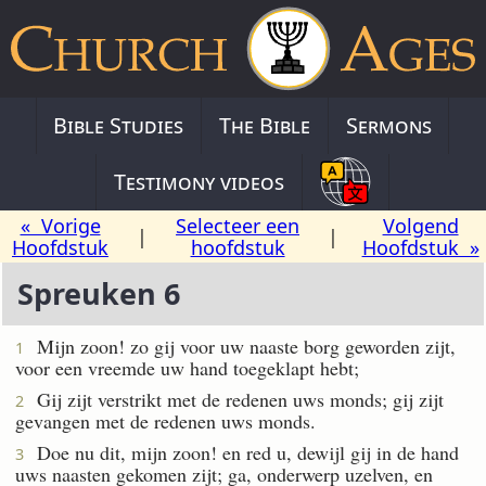
Bible Studies
The Bible
Sermons
Testimony videos
« Vorige
Selecteer een
Volgend
|
|
Hoofdstuk
hoofdstuk
Hoofdstuk »
Spreuken 6
Mijn zoon! zo gij voor uw naaste borg geworden zijt,
1
voor een vreemde uw hand toegeklapt hebt;
Gij zijt verstrikt met de redenen uws monds; gij zijt
2
gevangen met de redenen uws monds.
Doe nu dit, mijn zoon! en red u, dewijl gij in de hand
3
uws naasten gekomen zijt; ga, onderwerp uzelven, en