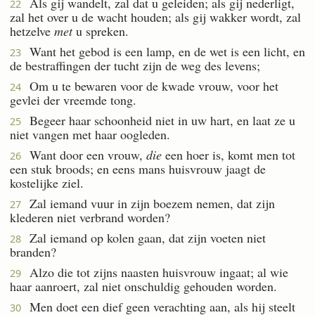
Als gij wandelt, zal dat u geleiden; als gij nederligt,
22
zal het over u de wacht houden; als gij wakker wordt, zal
hetzelve
met
u spreken.
Want het gebod is een lamp, en de wet is een licht, en
23
de bestraffingen der tucht zijn de weg des levens;
Om u te bewaren voor de kwade vrouw, voor het
24
gevlei der vreemde tong.
Begeer haar schoonheid niet in uw hart, en laat ze u
25
niet vangen met haar oogleden.
Want door een vrouw,
die
een hoer is, komt men tot
26
een stuk broods; en eens mans huisvrouw jaagt de
kostelijke ziel.
Zal iemand vuur in zijn boezem nemen, dat zijn
27
klederen niet verbrand worden?
Zal iemand op kolen gaan, dat zijn voeten niet
28
branden?
Alzo die tot zijns naasten huisvrouw ingaat; al wie
29
haar aanroert, zal niet onschuldig gehouden worden.
Men doet een dief geen verachting aan, als hij steelt
30