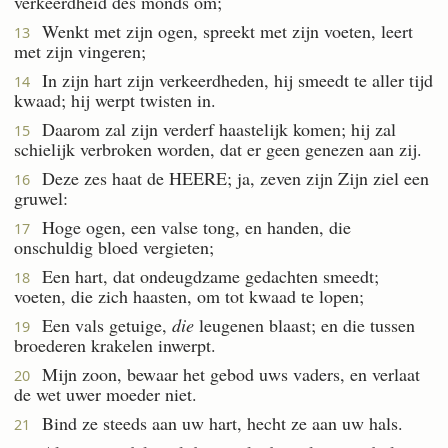
verkeerdheid des monds om;
Wenkt met zijn ogen, spreekt met zijn voeten, leert
13
met zijn vingeren;
In zijn hart zijn verkeerdheden, hij smeedt te aller tijd
14
kwaad; hij werpt twisten in.
Daarom zal zijn verderf haastelijk komen; hij zal
15
schielijk verbroken worden, dat er geen genezen aan zij.
Deze zes haat de HEERE; ja, zeven zijn Zijn ziel een
16
gruwel:
Hoge ogen, een valse tong, en handen, die
17
onschuldig bloed vergieten;
Een hart, dat ondeugdzame gedachten smeedt;
18
voeten, die zich haasten, om tot kwaad te lopen;
Een vals getuige,
die
leugenen blaast; en die tussen
19
broederen krakelen inwerpt.
Mijn zoon, bewaar het gebod uws vaders, en verlaat
20
de wet uwer moeder niet.
Bind ze steeds aan uw hart, hecht ze aan uw hals.
21