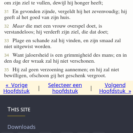
om zijn ziel te vullen, dewijl hij honger heeft;
En gevonden zijnde, vergeldt hij het zevenvoudig; hij
31
geeft al het goed van zijn huis.
Maar
die met een vrouw overspel doet, is
32
verstandeloos; hij verderft zijn ziel, die dat doet;
Plage en schande zal hij vinden, en zijn smaad zal
33
niet uitgewist worden.
Want jaloersheid is een grimmigheid des mans; en in
34
den dag der wraak zal hij niet verschonen.
Hij zal geen verzoening aannemen; en hij zal niet
35
bewilligen, ofschoon gij het geschenk vergroot.
« Vorige
Selecteer een
Volgend
|
|
Hoofdstuk
hoofdstuk
Hoofdstuk »
This site
Downloads