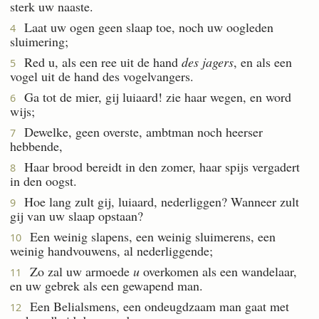
sterk uw naaste.
Laat uw ogen geen slaap toe, noch uw oogleden
4
sluimering;
Red u, als een ree uit de hand
des jagers
, en als een
5
vogel uit de hand des vogelvangers.
Ga tot de mier, gij luiaard! zie haar wegen, en word
6
wijs;
Dewelke, geen overste, ambtman noch heerser
7
hebbende,
Haar brood bereidt in den zomer, haar spijs vergadert
8
in den oogst.
Hoe lang zult gij, luiaard, nederliggen? Wanneer zult
9
gij van uw slaap opstaan?
Een weinig slapens, een weinig sluimerens, een
10
weinig handvouwens, al nederliggende;
Zo zal uw armoede
u
overkomen als een wandelaar,
11
en uw gebrek als een gewapend man.
Een Belialsmens, een ondeugdzaam man gaat met
12