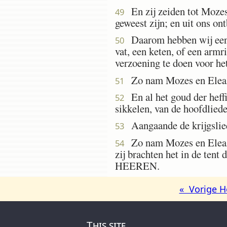
En zij zeiden tot Mozes
49
geweest zijn; en uit ons on
Daarom hebben wij een o
50
vat, een keten, of een armr
verzoening te doen voor h
Zo nam Mozes en Eleazar
51
En al het goud der heffi
52
sikkelen, van de hoofdlied
Aangaande de krijgsliede
53
Zo nam Mozes en Eleazar
54
zij brachten het in de tent
HEEREN.
« Vorige H
This site