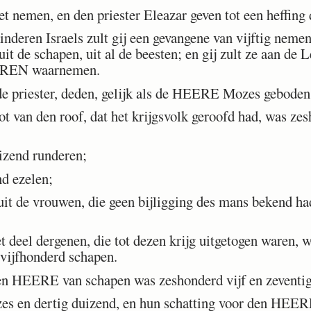
et nemen, en den priester Eleazar geven tot een heffi
nderen Israels zult gij een gevangene van vijftig nemen
uit de schapen, uit al de beesten; en gij zult ze aan de 
EEREN waarnemen.
 priester, deden, gelijk als de HEERE Mozes geboden
t van den roof, dat het krijgsvolk geroofd had, was zes
izend runderen;
d ezelen;
t de vrouwen, die geen bijligging des mans bekend had
t deel dergenen, die tot dezen krijg uitgetogen waren, w
 vijfhonderd schapen.
n HEERE van schapen was zeshonderd vijf en zeventig
s en dertig duizend, en hun schatting voor den HEERE