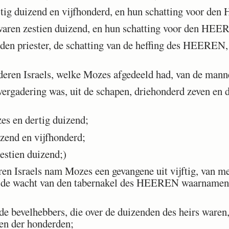
ig duizend en vijfhonderd, en hun schatting voor den
ren zestien duizend, en hun schatting voor den HEERE
en priester, de schatting van de heffing des HEEREN,
eren Israels, welke Mozes afgedeeld had, van de mann
ergadering was, uit de schapen, driehonderd zeven en 
s en dertig duizend;
zend en vijfhonderd;
stien duizend;)
en Israels nam Mozes een gevangene uit vijftig, van me
ie de wacht van den tabernakel des HEEREN waarnamen
 bevelhebbers, die over de duizenden des heirs waren,
en der honderden;