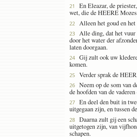
En Eleazar, de priester, 
21
wet, die de HEERE Mozes 
Alleen het goud en het zil
22
Alle ding, dat het vuur l
23
door het water der afzonder
laten doorgaan.
Gij zult ook uw klederen
24
komen.
Verder sprak de HEERE
25
Neem op de som van den b
26
de hoofden van de vaderen 
En deel den buit in twee 
27
uitgegaan zijn, en tussen d
Daarna zult gij een sch
28
uitgetogen zijn, van vijfhon
schapen.