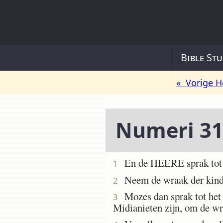
Bible Stu
« Vorige H
Numeri 3
En de HEERE sprak tot 
1
Neem de wraak der kinder
2
Mozes dan sprak tot het vo
3
Midianieten zijn, om de w