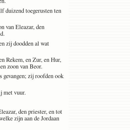
en.
lf duizend toegerusten ten
on van Eleazar, den
nd.
n zij doodden al wat
en Rekem, en Zur, en Hur,
den zoon van Beor.
 gevangen; zij roofden ook
j met vuur.
eazar, den priester, en tot
ewelke zijn aan de Jordaan