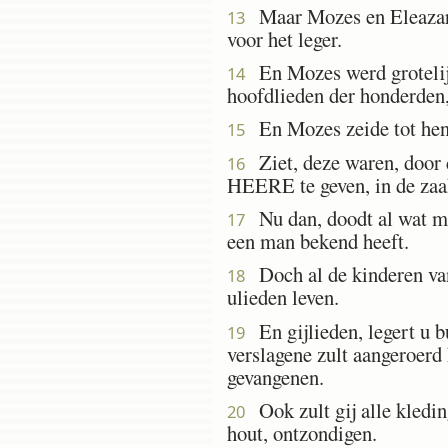
Maar Mozes en Eleazar, d
13
voor het leger.
En Mozes werd grotelijks
14
hoofdlieden der honderden,
En Mozes zeide tot hen:
15
Ziet, deze waren, door d
16
HEERE te geven, in de zaa
Nu dan, doodt al wat man
17
een man bekend heeft.
Doch al de kinderen van 
18
ulieden leven.
En gijlieden, legert u bu
19
verslagene zult aangeroerd
gevangenen.
Ook zult gij alle kleding
20
hout, ontzondigen.