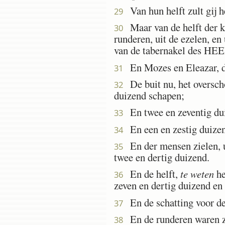
Van hun helft zult gij h
29
Maar van de helft der ki
30
runderen, uit de ezelen, en 
van de tabernakel des H
En Mozes en Eleazar, de
31
De buit nu, het overscho
32
duizend schapen;
En twee en zeventig du
33
En een en zestig duizen
34
En der mensen zielen, ui
35
twee en dertig duizend.
En de helft,
te weten
he
36
zeven en dertig duizend en
En de schatting voor de
37
En de runderen waren ze
38