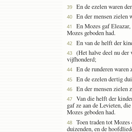
En de ezelen waren dert
39
En der mensen zielen wa
40
En Mozes gaf Eleazar, d
41
Mozes geboden had.
En van de helft der kind
42
(Het halve deel nu der v
43
vijfhonderd;
En de runderen waren ze
44
En de ezelen dertig dui
45
En der mensen zielen ze
46
Van die helft der kinder
47
gaf ze aan de Levieten, d
Mozes geboden had.
Toen traden tot Mozes de
48
duizenden, en de hoofdlied