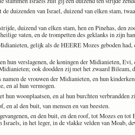
 stammen Israels zult gij een duizend ten strijde zend
de duizenden van Israel, duizend van elken stam, twaa
ijde, duizend van elken stam, hen en Pinehas, den zo
e heilige vaten, en de trompetten des geklanks in zijn ha
Midianieten, gelijk als de HEERE Mozes geboden had, e
n hun verslagenen, de koningen der Midianieten, Evi, 
 Midianieten; ook doodden zij met het zwaard Bileam, 
 namen de vrouwen der Midianieten, en hun kinderkens
ee, en al hun vermogen.
t hun woonplaatsen, en al hun burchten verbrandden zi
, en al den buit, van mensen en van beesten.
vangenen, en den buit, en den roof, tot Mozes en tot El
 Israels, in het leger, in de vlakke velden van Moab, d