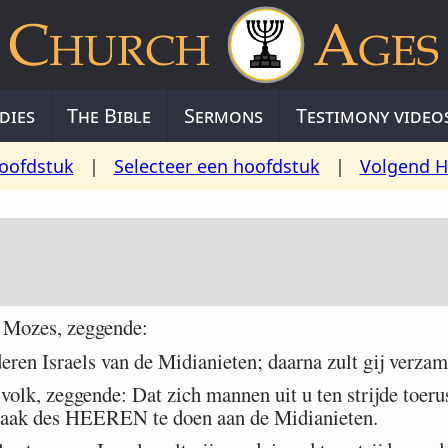
dies
The Bible
Sermons
Testimony video
oofdstuk
|
Selecteer een hoofdstuk
|
Volgend H
1
Mozes, zeggende:
en Israels van de Midianieten; daarna zult gij verzam
lk, zeggende: Dat zich mannen uit u ten strijde toerust
raak des HEEREN te doen aan de Midianieten.