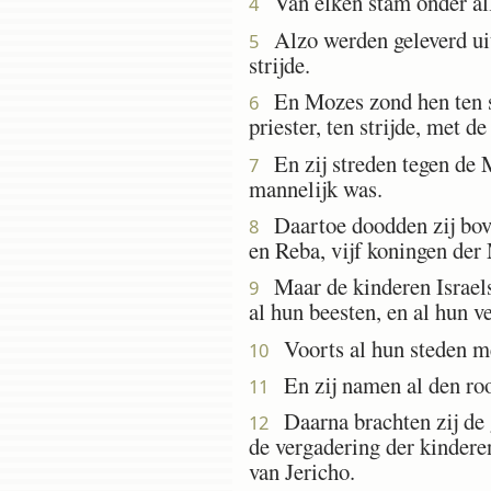
Van elken stam onder alle
4
Alzo werden geleverd uit 
5
strijde.
En Mozes zond hen ten str
6
priester, ten strijde, met d
En zij streden tegen de 
7
mannelijk was.
Daartoe doodden zij bove
8
en Reba, vijf koningen der
Maar de kinderen Israels
9
al hun beesten, en al hun v
Voorts al hun steden me
10
En zij namen al den roof
11
Daarna brachten zij de ge
12
de vergadering der kinderen
van Jericho.