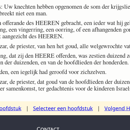
: Uw knechten hebben opgenomen de som der krijgslie
tbreekt niet een man.
fferande des HEEREN gebracht, een ieder wat hij gek
ing, een vingerring, een oorring, of een afhangenden go
et aangezicht des HEEREN.
, de priester, van hen het goud, alle welgewrochte va
ng, dat zij den HEERE offerden, was zestien duizend z
en der duizenden, en van de hoofdlieden der honderden.
n, een iegelijk had geroofd voor zichzelven.
, de priester, dat goud van de hoofdlieden der duizen
 der samenkomst, ter gedachtenis voor de kinderen Israel
oofdstuk
|
Selecteer een hoofdstuk
|
Volgend H
Contact