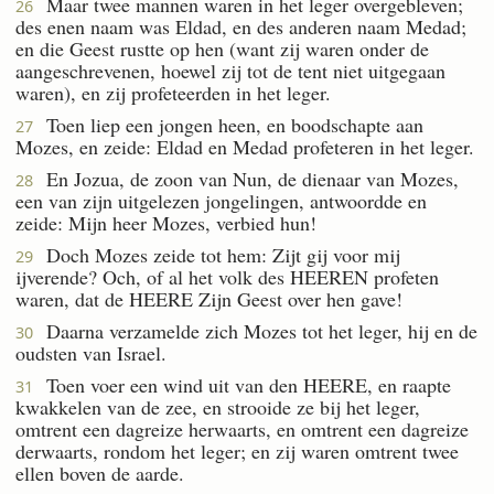
Maar twee mannen waren in het leger overgebleven;
26
des enen naam was Eldad, en des anderen naam Medad;
en die Geest rustte op hen (want zij waren onder de
aangeschrevenen, hoewel zij tot de tent niet uitgegaan
waren), en zij profeteerden in het leger.
Toen liep een jongen heen, en boodschapte aan
27
Mozes, en zeide: Eldad en Medad profeteren in het leger.
En Jozua, de zoon van Nun, de dienaar van Mozes,
28
een van zijn uitgelezen jongelingen, antwoordde en
zeide: Mijn heer Mozes, verbied hun!
Doch Mozes zeide tot hem: Zijt gij voor mij
29
ijverende? Och, of al het volk des HEEREN profeten
waren, dat de HEERE Zijn Geest over hen gave!
Daarna verzamelde zich Mozes tot het leger, hij en de
30
oudsten van Israel.
Toen voer een wind uit van den HEERE, en raapte
31
kwakkelen van de zee, en strooide ze bij het leger,
omtrent een dagreize herwaarts, en omtrent een dagreize
derwaarts, rondom het leger; en zij waren omtrent twee
ellen boven de aarde.