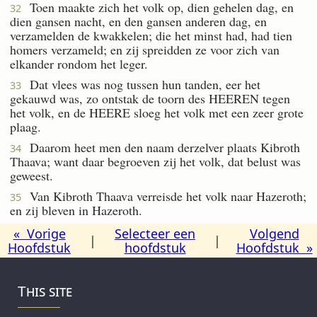
Toen maakte zich het volk op, dien gehelen dag, en
32
dien gansen nacht, en den gansen anderen dag, en
verzamelden de kwakkelen; die het minst had, had tien
homers verzameld; en zij spreidden ze voor zich van
elkander rondom het leger.
Dat vlees was nog tussen hun tanden, eer het
33
gekauwd was, zo ontstak de toorn des HEEREN tegen
het volk, en de HEERE sloeg het volk met een zeer grote
plaag.
Daarom heet men den naam derzelver plaats Kibroth
34
Thaava; want daar begroeven zij het volk, dat belust was
geweest.
Van Kibroth Thaava verreisde het volk naar Hazeroth;
35
en zij bleven in Hazeroth.
« Vorige
Selecteer een
Volgend
|
|
Hoofdstuk
hoofdstuk
Hoofdstuk »
This site