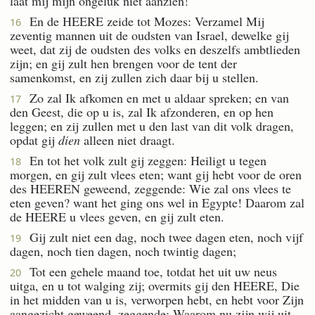
laat mij mijn ongeluk niet aanzien!
En de HEERE zeide tot Mozes: Verzamel Mij
16
zeventig mannen uit de oudsten van Israel, dewelke gij
weet, dat zij de oudsten des volks en deszelfs ambtlieden
zijn; en gij zult hen brengen voor de tent der
samenkomst, en zij zullen zich daar bij u stellen.
Zo zal Ik afkomen en met u aldaar spreken; en van
17
den Geest, die op u is, zal Ik afzonderen, en op hen
leggen; en zij zullen met u den last van dit volk dragen,
opdat gij
dien
alleen niet draagt.
En tot het volk zult gij zeggen: Heiligt u tegen
18
morgen, en gij zult vlees eten; want gij hebt voor de oren
des HEEREN geweend, zeggende: Wie zal ons vlees te
eten geven? want het ging ons wel in Egypte! Daarom zal
de HEERE u vlees geven, en gij zult eten.
Gij zult niet een dag, noch twee dagen eten, noch vijf
19
dagen, noch tien dagen, noch twintig dagen;
Tot een gehele maand toe, totdat het uit uw neus
20
uitga, en u tot walging zij; overmits gij den HEERE, Die
in het midden van u is, verworpen hebt, en hebt voor Zijn
aangezicht geweend, zeggende: Waarom nu zijn wij uit