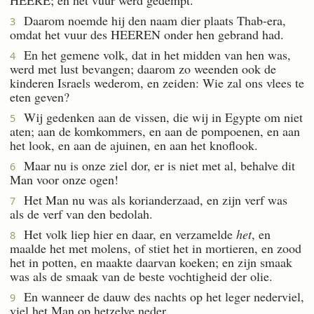
Daarom noemde hij den naam dier plaats Thab-era,
3
omdat het vuur des HEEREN onder hen gebrand had.
En het gemene volk, dat in het midden van hen was,
4
werd met lust bevangen; daarom zo weenden ook de
kinderen Israels wederom, en zeiden: Wie zal ons vlees te
eten geven?
Wij gedenken aan de vissen, die wij in Egypte om niet
5
aten; aan de komkommers, en aan de pompoenen, en aan
het look, en aan de ajuinen, en aan het knoflook.
Maar nu is onze ziel dor, er is niet met al, behalve dit
6
Man voor onze ogen!
Het Man nu was als korianderzaad, en zijn verf was
7
als de verf van den bedolah.
Het volk liep hier en daar, en verzamelde
het
, en
8
maalde het met molens, of stiet het in mortieren, en zood
het in potten, en maakte daarvan koeken; en zijn smaak
was als de smaak van de beste vochtigheid der olie.
En wanneer de dauw des nachts op het leger nederviel,
9
viel het Man op hetzelve neder.