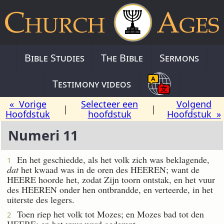
Bible Studies
The Bible
Sermons
Testimony videos
« Vorige
Selecteer een
Volgend
|
|
Hoofdstuk
hoofdstuk
Hoofdstuk »
Numeri 11
En het geschiedde, als het volk zich was beklagende,
1
dat
het kwaad was in de oren des HEEREN; want de
HEERE hoorde het, zodat Zijn toorn ontstak, en het vuur
des HEEREN onder hen ontbrandde, en verteerde, in het
uiterste des legers.
Toen riep het volk tot Mozes; en Mozes bad tot den
2
HEERE; en het vuur werd gedempt.