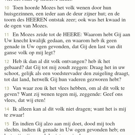
Toen hoorde Mozes het volk wenen door hun
10
huisgezinnen, een ieder aan de deur zijner hut; en de
toorn des HEEREN ontstak zeer; ook was het kwaad in
de ogen van Mozes.
En Mozes zeide tot de HEERE: Waarom hebt Gij aan
11
Uw knecht kwalijk gedaan, en waarom heb ik geen
genade in Uw ogen gevonden, dat Gij den last van dit
ganse volk op mij legt?
Heb ik dan al dit volk ontvangen? heb ik het
12
gebaard? dat Gij tot mij zoudt zeggen: Draag het in uw
schoot, gelijk als een voedstervader den zuigeling draagt,
tot dat land, hetwelk Gij hun vaderen gezworen hebt?
Van waar zou ik het vlees hebben, om al dit volk te
13
geven? Want zij wenen tegen mij, zeggende: Geef ons
vlees, dat wij eten!
Ik alleen kan al dit volk niet dragen; want het is mij
14
te zwaar!
En indien Gij alzo aan mij doet, dood mij toch
15
slechts, indien ik genade in Uw ogen gevonden heb; en