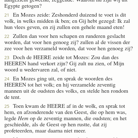
Egypte getogen?
En Mozes zeide: Zeshonderd duizend te voet is dit
21
volk, in welks midden ik ben; en Gij hebt gezegd: Ik zal
hun vlees geven, en zij zullen een gehele maand eten!
Zullen dan voor hen schapen en runderen geslacht
22
worden, dat voor hen genoeg zij? zullen al de vissen der
zee voor hen verzameld worden, dat voor hen genoeg zij?
Doch de HEERE zeide tot Mozes: Zou dan des
23
HEEREN hand verkort zijn? Gij zult nu zien, of Mijn
woord u wedervaren zal, of niet.
En Mozes ging uit, en sprak de woorden des
24
HEEREN tot het volk; en hij verzamelde zeventig
mannen uit de oudsten des volks, en stelde hen rondom
de tent.
Toen kwam de HEERE af in de wolk, en sprak tot
25
hem, en afzonderende van den Geest, die op hem was,
legde
Hem
op de zeventig mannen, die oudsten; en het
geschiedde, als de Geest op hen rustte, dat zij
profeteerden, maar daarna niet meer.